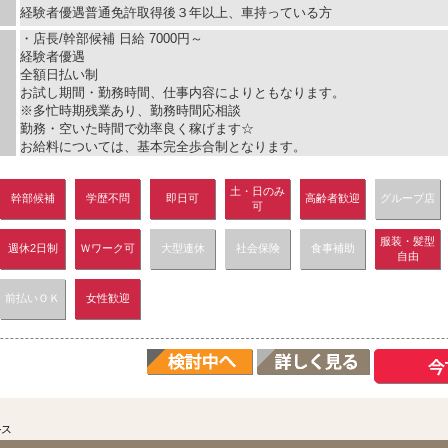
経験者優遇普通免許取得後３年以上、車持っている方
・店長/幹部候補 日給 7000円～
経験者優遇
全額日払い制
お試し期間・勤務時間、仕事内容によりともなります。
※多忙時期残業あり、勤務時間応相談
勤務・空いた時間で効率良く稼げます☆
お給料については、基本完全歩合制となります。
土・日のみ
幹部候補
学歴不問
即日可
高齢者歓迎
グループ店
可
服装・髪型
週休2日制
Ｗワーク可
大型連休
社会保険
食事補助
自由
前払いＯＫ
女性歓迎
ルス