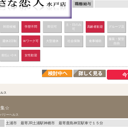
職種/給与
土・日のみ
幹部候補
学歴不問
即日可
高齢者歓迎
グループ店
可
服装・髪型
週休2日制
Ｗワーク可
大型連休
社会保険
食事補助
自由
前払いＯＫ
女性歓迎
ヘルス
募集☆
バリーヘルス
土浦市 最寄JR土浦駅神栖市 最寄鹿島神宮駅車で１５分