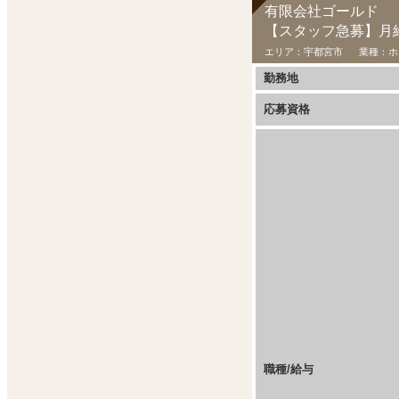
有限会社ゴールド
【スタッフ急募】月給
エリア：
宇都宮市
業種：
ホ
勤務地
応募資格
職種/給与