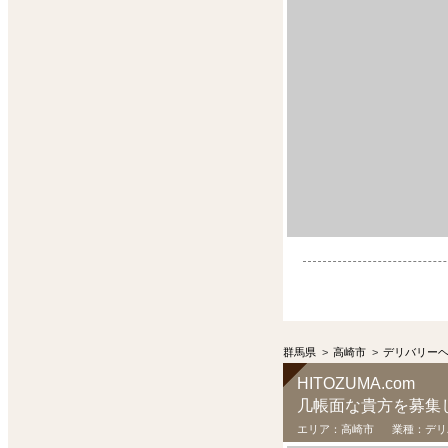
群馬県
>
高崎市
>
デリバリー
HITOZUMA.com
几帳面な貴方を募集
エリア：
高崎市
業種：
デリ