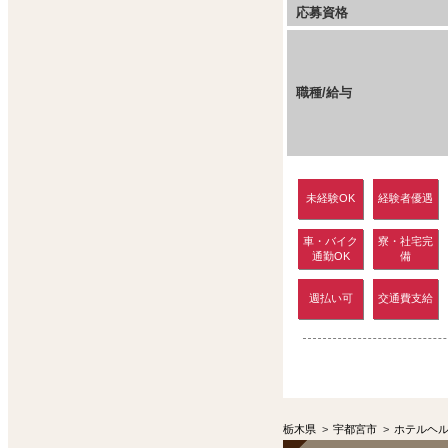
応募資格
職種/給与
未経験OK
経験者優遇
車・バイク
寮・社宅完
通勤OK
備
週払い可
交通費支給
栃木県
>
宇都宮市
>
ホテルヘ