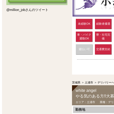
@million_jobさんのツイート
未経験OK
経験者優遇
車・バイク
寮・社宅完
通勤OK
備
週払い可
交通費支給
茨城県
>
土浦市
>
デリバリー
white angel
やる気のある方!!大
エリア：
土浦市
業種：
デリ
勤務地