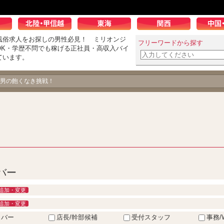
風俗求人をお探しの男性必見！ ミリオンジ
フリーワードから探す
OK・学歴不問でも稼げる正社員・高収入バイ
ています。
べます！ 給料が上がるスピードもおそらく日本一に近いかも（笑）
男の飽くなき挑戦！
バー
追加・変更
追加・変更
イバー
店長/幹部候補
受付スタッフ
事務/