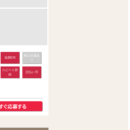
独立支援あ
短期OK
り
スピード昇
日払い可
給