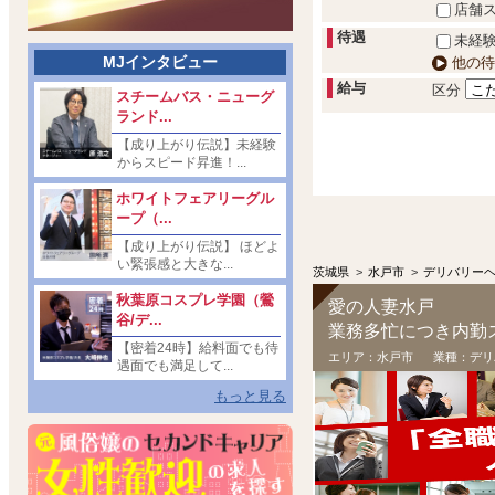
店舗
待遇
未経験
MJインタビュー
他の待
給与
区分
スチームバス・ニューグ
ランド...
【成り上がり伝説】未経験
からスピード昇進！...
ホワイトフェアリーグル
ープ（...
【成り上がり伝説】 ほどよ
い緊張感と大きな...
茨城県
>
水戸市
>
デリバリー
秋葉原コスプレ学園（鶯
愛の人妻水戸
谷/デ...
業務多忙につき内勤
【密着24時】給料面でも待
エリア：
水戸市
業種：
デリ
遇面でも満足して...
もっと見る