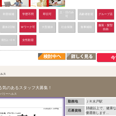
土・日のみ
幹部候補
学歴不問
即日可
高齢者歓迎
グループ店
可
服装・髪型
週休2日制
Ｗワーク可
大型連休
社会保険
食事補助
自由
前払いＯＫ
女性歓迎
ヘルス
る気のあるスタッフ大募集！
バリーヘルス
勤務地
ＪＲ水戸駅
18歳以上で、健康
応募資格
優遇致します...