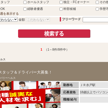
スタッフ
ホールスタッフ
独立・FCオーナー
その
OK
経験者優遇
幹部候補
学歴
遇を表示する
フリーワード
金額
1
（1～8件/8件中）
ヘルス
スタッフ＆ドライバー大募集！
バリーヘルス
勤務地
ＪＲ水戸駅
応募資格
18歳以上でパソコ
職種/給与