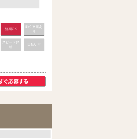
独立支援あ
短期OK
り
スピード昇
日払い可
給