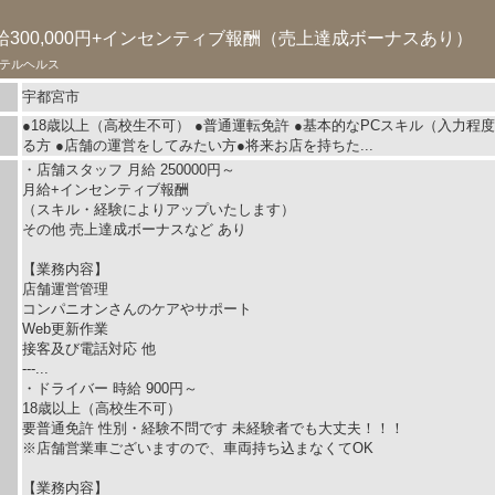
300,000円+インセンティブ報酬（売上達成ボーナスあり）
テルヘルス
宇都宮市
●18歳以上（高校生不可） ●普通運転免許 ●基本的なPCスキル（入力程
る方 ●店舗の運営をしてみたい方●将来お店を持ちた...
・店舗スタッフ 月給 250000円～
月給+インセンティブ報酬
（スキル・経験によりアップいたします）
その他 売上達成ボーナスなど あり
【業務内容】
店舗運営管理
コンパニオンさんのケアやサポート
Web更新作業
接客及び電話対応 他
---...
・ドライバー 時給 900円～
18歳以上（高校生不可）
要普通免許 性別・経験不問です 未経験者でも大丈夫！！！
※店舗営業車ございますので、車両持ち込まなくてOK
【業務内容】