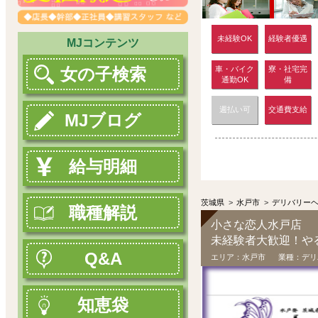
未経験OK
経験者優遇
MJコンテンツ
車・バイク
寮・社宅完
女の子検索
通勤OK
備
週払い可
交通費支給
MJブログ
給与明細
茨城県
>
水戸市
>
デリバリー
職種解説
小さな恋人水戸店
未経験者大歓迎！や
Q&A
エリア：
水戸市
業種：
デリ
知恵袋