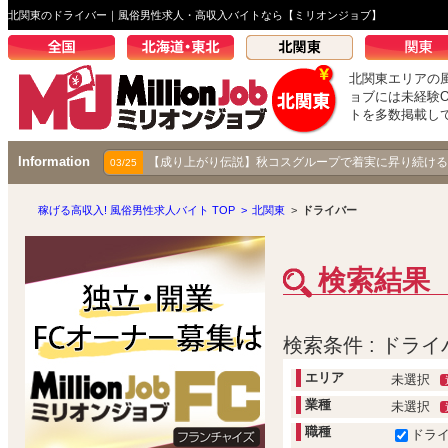
北関東のドライバー｜風俗男性求人・高収入バイトなら【ミリオンジョブ】
北関東エリアの
ョブには未経験
トを多数掲載し
Information
【密着24時】サービス業で大事なことは全部ここで学
【成り上がり伝説】秋コスグループで着実に昇り続ける
01/24
03/25
稼げる高収入! 風俗男性求人バイト TOP
>
北関東
>
ドライバー
検索結果
検索条件 : ドライ
エリア
未選択
業種
未選択
職種
ドラ