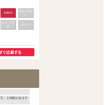
独立支援あ
短期OK
り
スピード昇
日払い可
給
な方。土地勘がある方