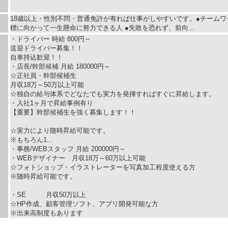
18歳以上・性別不問・普通免許が有れば仕事がしやすいです。●チームワ
標に向かって一生懸命に努力できる人 ●失敗を恐れず、前向...
・ドライバー 時給 800円～
送迎ドライバー募集！！
自車持込歓迎！！
・店長/幹部候補 月給 180000円～
☆正社員・幹部候補生
月収18万～50万以上可能
☆独自の給与体系でどなたでも実力を発揮すればすぐに昇給します。
・入社1ヶ月で昇給事例有り
【重要】幹部候補生を強く募集します！！
☆実力により随時昇給可能です。
※もちろん1...
・事務/WEBスタッフ 月給 200000円～
・WEBデザイナー 月収18万～60万以上可能
☆フォトショップ・イラストレーターを写真加工程度使える方
※随時昇給可能です。
・SE 月収50万以上
☆HP作成、顧客管理ソフト、アプリ開発可能な方
※出来高制度もあります