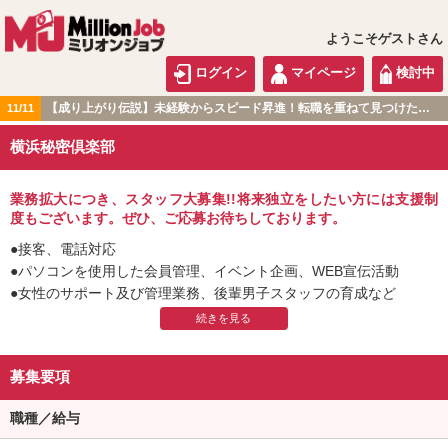
ようこそゲストさん
ログイン
マイページ
検討中
【成り上がり伝説】未経験からスピード昇進！転職を重ねて見つけた『本当に働きやすい職場』とは？
11/11
関東版
横浜秘密倶楽部
業務拡大につき、スタッフ大募集!!将来独立をしたい方には支援制
度もございます。ぜひ、ご応募お待ちしております。
●接客、電話対応
●パソコンを使用した会員管理、イベント企画、WEB宣伝活動
●女性のサポート及び管理業務、後輩男子スタッフの育成など
募集要項
職種／給与