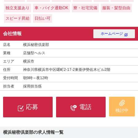
独立支援あり
車・バイク通勤OK
寮・社宅完備
服装・髪型自由
スピード昇給
日払い可
会社情報
ホームページ
店名
横浜秘密倶楽部
業種
店舗型ヘルス
エリア
横浜市
住所
神奈川県横浜市中区曙町2-17-2東亜伊勢佐木ビル2階
受付時間
朝9時～夜12時
担当者
採用担当係
応募
電話
検討中
横浜秘密倶楽部の求人情報一覧