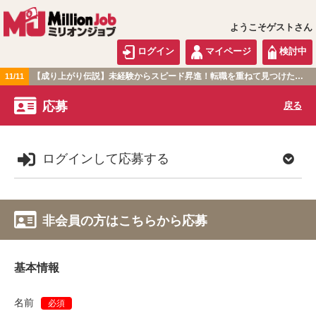
ようこそゲストさん
ログイン
マイページ
検討中
【成り上がり伝説】未経験からスピード昇進！転職を重ねて見つけた『本当に働きやすい職場』とは？
11/11
関東版
応募
戻る
ログインして応募する
非会員の方はこちらから応募
基本情報
名前
必須