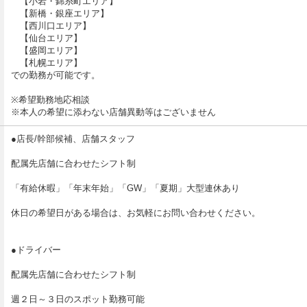
【小岩・錦糸町エリア】
【新橋・銀座エリア】
【西川口エリア】
円以上
【仙台エリア】
【盛岡エリア】
正社員登用可）
【札幌エリア】
での勤務が可能です。
万円以上可（正社員登用可）
※希望勤務地応相談
※本人の希望に添わない店舗異動等はございません
のチャンスは誰にでも】
業以来、お客様に楽しんでいただくため、斬新なコンセプトのお店を考案、オー
●店長/幹部候補、店舗スタッフ
配属先店舗に合わせたシフト制
ンさせ、東京、埼玉、仙台、盛岡、そして札幌と5エリア20店舗を展開、運営
りますので、ポスト不足といった心配はご無用！
「有給休暇」「年末年始」「GW」「夏期」大型連休あり
昇進、昇格が可能です！
休日の希望日がある場合は、お気軽にお問い合わせください。
●ドライバー
昇格も可能です！
配属先店舗に合わせたシフト制
週２日～３日のスポット勤務可能