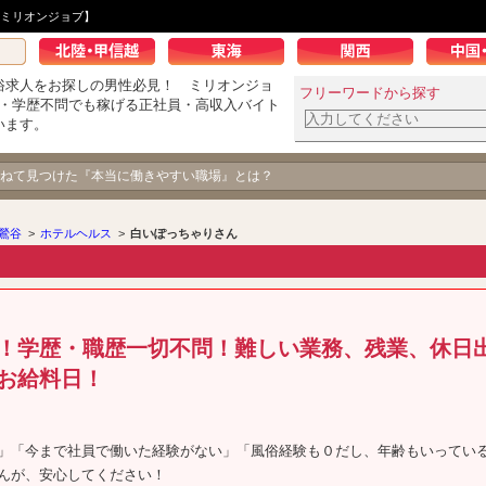
ミリオンジョブ】
俗求人をお探しの男性必見！ ミリオンジョ
フリーワードから探す
K・学歴不問でも稼げる正社員・高収入バイト
います。
ねて見つけた『本当に働きやすい職場』とは？
鶯谷
>
ホテルヘルス
>
白いぽっちゃりさん
！学歴・職歴一切不問！難しい業務、残業、休日
お給料日！
」「今まで社員で働いた経験がない」「風俗経験も０だし、年齢もいってい
んが、安心してください！