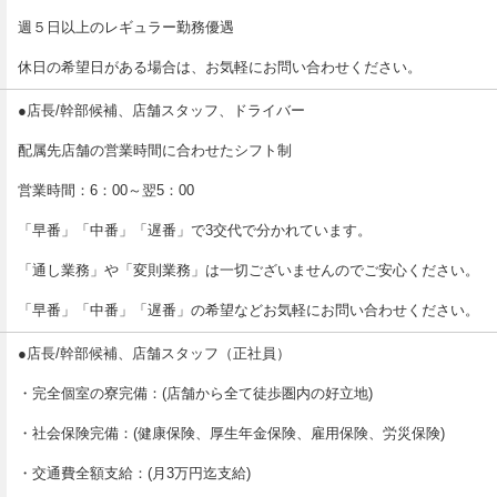
週５日以上のレギュラー勤務優遇
能
休日の希望日がある場合は、お気軽にお問い合わせください。
●店長/幹部候補、店舗スタッフ、ドライバー
、実績も十分の秋コスグループでぜひ働いてみませんか？
配属先店舗の営業時間に合わせたシフト制
営業時間：6：00～翌5：00
「早番」「中番」「遅番」で3交代で分かれています。
「通し業務」や「変則業務」は一切ございませんのでご安心ください。
「早番」「中番」「遅番」の希望などお気軽にお問い合わせください。
●店長/幹部候補、店舗スタッフ（正社員）
・完全個室の寮完備：(店舗から全て徒歩圏内の好立地)
・社会保険完備：(健康保険、厚生年金保険、雇用保険、労災保険)
・交通費全額支給：(月3万円迄支給)