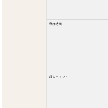
●主任→最短4ヶ月で昇格可能
●店長→最短6ヶ月で昇格可能
●エリアマネージャー最短1年で昇格可
勤務時間
業界未経験でも稼げる仕組みを用意し
お問い合わせ、お待ちしております！
求人ポイント