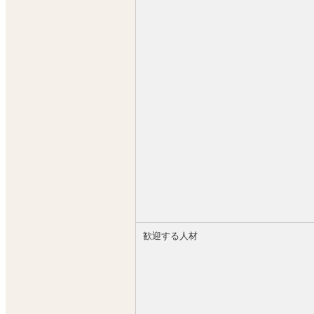
大入り手当：25,000円
家族手当：10,000円
通勤手当：7,720円
総支給：741,638円
給与例
入社7年目Nさん
役職：部長（店長）
基本給：1,500,000円
歩合給：2,149,875円
大入り手当：27,000円
達成金：30,000円
中長期目標達成金：700,000円
家族手当：0円
通勤手当：5,620円
歓迎する人材
総支給：4,412,495円
【基本待遇】
◎正社員 月32万～44万円以上可能