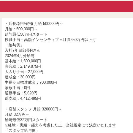
！
・店長/幹部候補 月給 500000円～
月給：500,000円～
給与最低50万円スタート
役職手当＋高額インセンティブ＝月収250万円以上可
「給与例」
入社7年目部長Nさん
2024年4月分給与
割り）
基本給：1,500,000円
歩合給：2,149,875円
大入り手当：27,000円
達成金：30,000円
中長期目標達成金：700,000円
家族手当：0円
通勤手当：5,620円
総支給：4,412,495円
給 支給実績：月250万円以上 も用意しております！
・店舗スタッフ 月給 320000円～
月給 32万円～
給与最低32万円スタート
※経験・実績・能力を考慮した上、当社規定にて決定いたします
「スタッフ給与例」