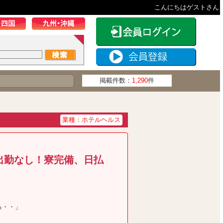
こんにちはゲストさん
掲載件数：
1,290
件
業種：ホテルヘルス
出勤なし！寮完備、日払
る・・」