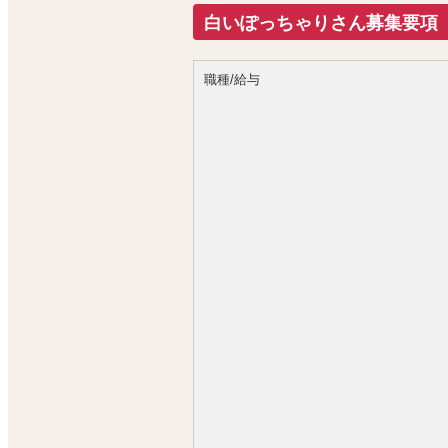
白いぽっちゃりさん募集要項
毎日の頑張りに対する当然の報酬です
給与例
職種/給与
入社3か月目Yさん
役職：正社員
基本給：320,000円
大入り手当：31,000円
達成金：10,000円
中長期目標達成金：20,000円（※日
家族手当：18,000円
通勤手当：14,640円
総支給：413,640円
■さらに店舗責任者（店長）には
店舗の売上に応じたインセンティブを支
給与例
入社3年目Sさん
役職：次長（店長）
基本給：500,000円
歩合給：198,918円