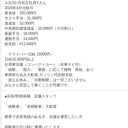
入社3か月目正社員Yさん
2024年4月分給与
基本給：320,000円
大入り手当：31,000円
達成金：10,000円
中長期目標達成金：20,000円（※日割り）
家族手当：18,000円
通勤手当：14,640円
総支給：413,640円
・ドライバー 日給 15000円～
日給15,000円以上
社用車完備（コンパクトカー）（全車ナビ付）
「経験」「能力」「業績」に応じて随時「昇給」あり
車両持ち込み大歓迎 ガソリン代全額支給
「急なお休み」「出勤制限」は一切ございません
みなさん安定して稼ぐことが可能です。
●店長/幹部候補、店舗スタッフ
「経験者」「未経験者」大歓迎
業界で店長実績のある方、店舗を運営したい方
経験者の方は特に優遇いたします。