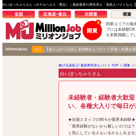
白いぽっちゃりさん（ホテルヘルス・鶯谷）｜風俗業界の男性求人・高収入バイトなら【
関東エリアの風
ブには未経験O
を多数掲載して
Information
【成り上がり伝説】未経験からスピード昇進！転職を重
11/11
稼げる高収入! 風俗男性求人バイト TOP
>
関東
>
白いぽっちゃりさん
未経験者・経験者大歓迎
い、各種大入りで毎日が
★在籍スタッフの90％が業界未経験★
「業界経験がないから難しいのでは？
と気にしている人もいるかもしれませ