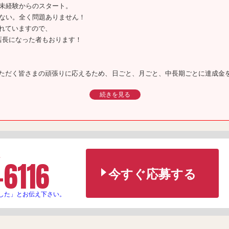
界未経験からのスタート。
かない。全く問題ありません！
れていますので、
店長になった者もおります！
ただく皆さまの頑張りに応えるため、日ごと、月ごと、中長期ごとに達成金
続きを見る
給与アップの扉は開かれております！
い！
生します！
ん
-6116
今すぐ応募する
ラス
した」とお伝え下さい。