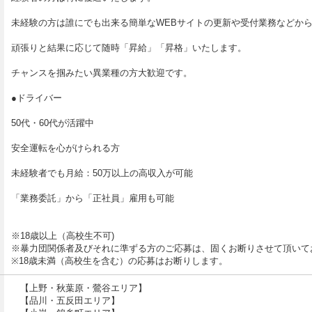
正式採用/昇給）
未経験の方は誰にでも出来る簡単なWEBサイトの更新や受付業務などか
頑張りと結果に応じて随時「昇給」「昇格」いたします。
0円／月
000,000円
チャンスを掴みたい異業種の方大歓迎です。
た歩合給 月250万円以上実績あり
●ドライバー
50代・60代が活躍中
安全運転を心がけられる方
未経験者でも月給：50万以上の高収入が可能
ンセンティブ
カーナビ付社用車完備）
「業務委託」から「正社員」雇用も可能
63円以上（運転免許不要）
※18歳以上（高校生不可)
※暴力団関係者及びそれに準ずる方のご応募は、固くお断りさせて頂いて
り次第でさらに昇給可能です！
※18歳未満（高校生を含む）の応募はお断りします。
【上野・秋葉原・鶯谷エリア】
【品川・五反田エリア】