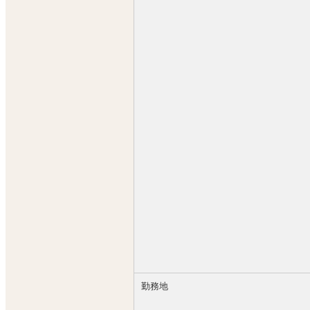
◎試用期間 最長3ヶ月（最短1ヶ月で
◎日払い可能（1日5,000円）
◎毎日：大入り→1,000～3,000円／日
◎毎月：目標達成金→10,000～30,00
◎3ヶ月・半年：目標達成金→90,000～1,
◎店長インセンティブ：売上達成に応じ
◎社会保険完備
◎充実の福利厚生
◎有給休暇制度
◎夏期、年末年始、ＧＷ長期休暇可能
◎店長幹部候補：月50万円以上＋イ
◎ドライバー：日給15,000円以上（
◎業務委託（アルバイト）：時給1,1
【在籍スタッフの年収モデル】
あくまでも最低額です あなたの頑張
●正社員スタッフ：年収420万円以上
勤務地
●副主任：年収500万円以上