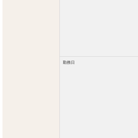
●主任：年収600万年以上
●次長：年収800万～2,400万円以上
●エリアマネージャー：年収3,000万
●ドライバー：年収600万円以上可（
●業務委託（アルバイト）：年収400
【新規出店が多数計画中＝昇進・昇格
【秋コスグループ】は2008年の創
勤務日
創業16年で続々と新規店舗をオープ
今後も各地で新規の出店が進行してお
あなたの頑張り、実績に応じて昇給、
【各役職までの最短昇格スピード】
あなたの頑張り、実績次第でスピード
●正社員→最短1ヶ月で登用可能
●副主任→最短2ヶ月で昇格可能