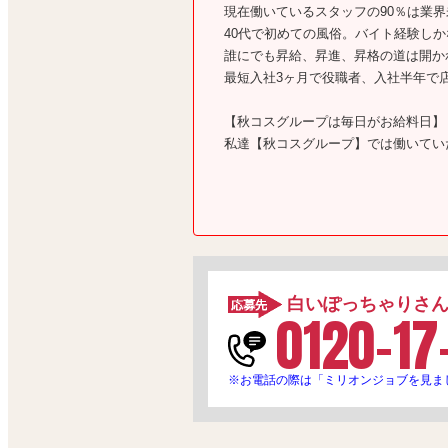
現在働いているスタッフの90％は業
40代で初めての風俗。バイト経験し
誰にでも昇給、昇進、昇格の道は開か
最短入社3ヶ月で役職者、入社半年で
【秋コスグループは毎日がお給料日】
私達【秋コスグループ】では働いてい
す！
秋コスグループで働くすべての方々に
ぜひこのチャンス、モノにしてくださ
各種手当は試用期間中でももちろん発
■毎日
大入り手当→1,000～3,000円
白いぽっちゃりさ
0120-17
■毎月
月間目標達成→10,000～30,000円プ
※お電話の際は「ミリオンジョブを見ま
■3ヶ月／6ヶ月ごと
中長期達成で9万～100万円プラス