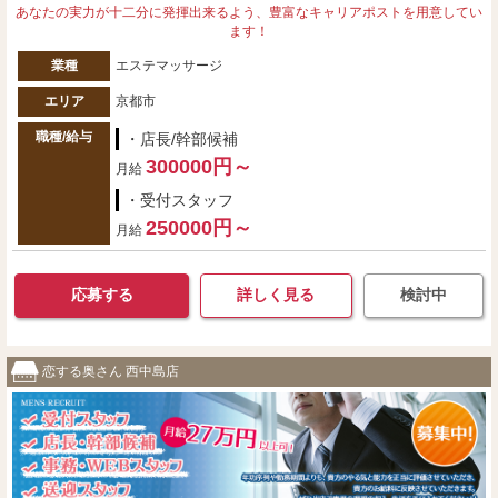
あなたの実力が十二分に発揮出来るよう、豊富なキャリアポストを用意してい
ます！
業種
エステマッサージ
エリア
京都市
職種/給与
・店長/幹部候補
300000円～
月給
・受付スタッフ
250000円～
月給
応募する
詳しく見る
検討中
恋する奥さん 西中島店