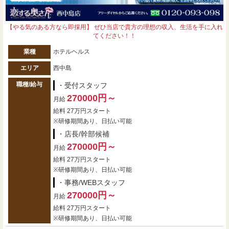
【やる気のある方なら即採用】 ぜひ当店で貴方の理想の収入、生活を手に入れ
てください！！
業種
ホテルヘルス
エリア
西中島
職種/給与
・受付スタッフ
270000円～
月給
給料 27万円スタート
※研修期間あり、日払い可能
・店長/幹部候補
270000円～
月給
給料 27万円スタート
※研修期間あり、日払い可能
・事務/WEBスタッフ
270000円～
月給
給料 27万円スタート
※研修期間あり、日払い可能