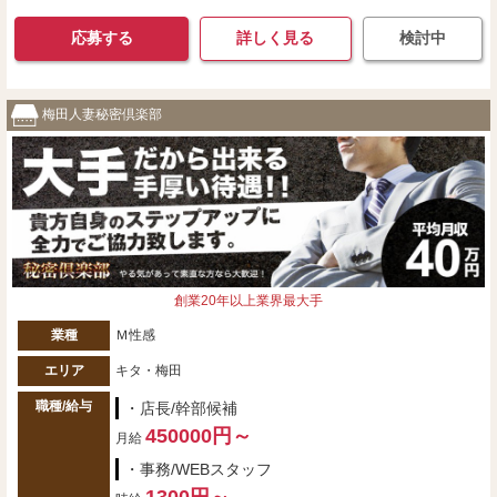
応募する
詳しく見る
検討中
梅田人妻秘密倶楽部
創業20年以上業界最大手
業種
Ｍ性感
エリア
キタ・梅田
職種/給与
・店長/幹部候補
450000円～
月給
・事務/WEBスタッフ