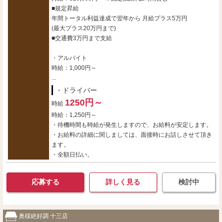
■規定昇給
年間トータル利益達成で翌年から 月給プラス5万円
(最大プラス20万円まで)
■交通費3万円まで支給
・アルバイト
時給：1,000円～
...
・ドライバー
1250円～
時給
時給：1,250円～
・待機時間も時給が発生しますので、お給料が安定します。
・お給料の詳細に関しましては、面接時にお話しさせて頂き
ます。
・全額日払い。
応募する
詳しく見る
検討中
奥様絶好調 十三店