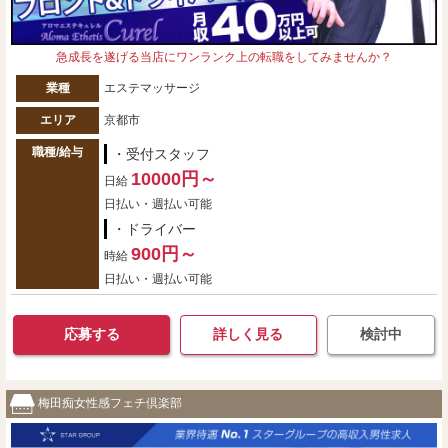
急成長を遂げる当店にワンランク上の転職をしてみませんか？
業種
エステマッサージ
エリア
京都市
職種/給与
・受付スタッフ
10000円～
日給
日払い・週払い可能
・ドライバー
900円～
時給
日払い・週払い可能
応募する
詳しく見る
検討中
梅田痴女性感フェチ倶楽部