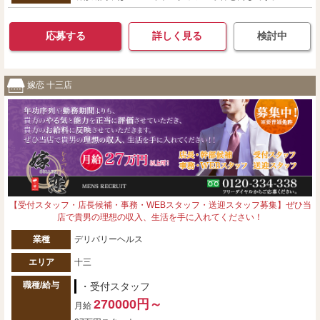
応募する
詳しく見る
検討中
嫁恋 十三店
【受付スタッフ・店長候補・事務・WEBスタッフ・送迎スタッフ募集】ぜひ当
店で貴男の理想の収入、生活を手に入れてください！
業種
デリバリーヘルス
エリア
十三
職種/給与
・受付スタッフ
270000円～
月給