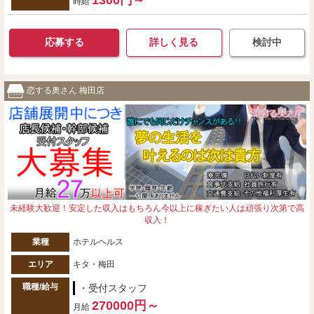
1300円～
時給
応募する
詳しく見る
検討中
恋する奥さん 梅田店
未経験大歓迎！安定した収入はもちろん今以上に稼ぎたい人は頑張り次第で高
収入！
業種
ホテルヘルス
エリア
キタ・梅田
職種/給与
・受付スタッフ
270000円～
月給