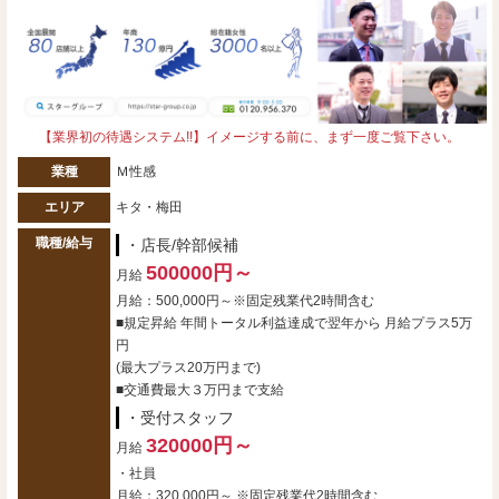
【業界初の待遇システム!!】イメージする前に、まず一度ご覧下さい。
業種
Ｍ性感
エリア
キタ・梅田
職種/給与
・店長/幹部候補
500000円～
月給
月給：500,000円～※固定残業代2時間含む
■規定昇給 年間トータル利益達成で翌年から 月給プラス5万
円
(最大プラス20万円まで)
■交通費最大３万円まで支給
・受付スタッフ
320000円～
月給
・社員
月給：320,000円～ ※固定残業代2時間含む