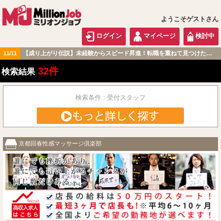
ようこそゲストさん
ログイン
マイページ
検討中
【成り上がり伝説】未経験からスピード昇進！転職を重ねて見つけた『本当に働きやすい職場』とは？
11/11
関西版
32件
検索結果
検索条件 : 受付スタッフ
京都回春性感マッサージ倶楽部