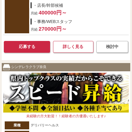
・店長/幹部候補
400000円～
月給
・事務/WEBスタッフ
270000円～
月給
応募する
詳しく見る
検討中
シンデレラクラブ奈良
未経験の方大歓迎！！経験者の方優遇いたします♪
業種
デリバリーヘルス