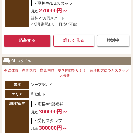
・事務/WEBスタッフ
270000円～
月給
給料 27万円スタート
※研修期間あり、日払い可能
応募する
詳しく見る
検討中
OL スタイル
有給休暇・家族休暇・育児休暇・夏季休暇あり！！！業務拡大につきスタッフ
大募集！
業種
ソープランド
エリア
和歌山市
職種/給与
・店長/幹部候補
300000円～
月給
・受付スタッフ
300000円～
月給