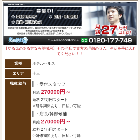
【やる気のある方なら即採用】 ぜひ当店で貴方の理想の収入、生活を手に入れ
てください！！
業種
ホテルヘルス
エリア
十三
職種/給与
・受付スタッフ
270000円～
月給
給料 27万円スタート
※研修期間あり、日払い可能
・店長/幹部候補
270000円～
月給
給料 27万円スタート
※研修期間あり、日払い可能