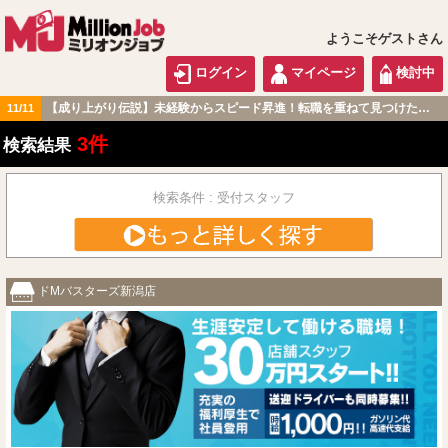
ようこそゲストさん
ログイン
マイページ
検討中
【成り上がり伝説】未経験からスピード昇進！転職を重ねて見つけた『本当に働きやすい職場』とは？
11/11
北陸・甲信越版
3件
検索結果
検索条件 : 受付スタッフ
ドМバスターズ新潟店