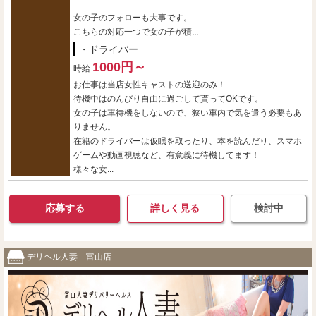
女の子のフォローも大事です。
こちらの対応一つで女の子が積...
・ドライバー
1000円～
時給
お仕事は当店女性キャストの送迎のみ！
待機中はのんびり自由に過ごして貰ってOKです。
女の子は車待機をしないので、狭い車内で気を遣う必要もあ
りません。
在籍のドライバーは仮眠を取ったり、本を読んだり、スマホ
ゲームや動画視聴など、有意義に待機してます！
様々な女...
応募する
詳しく見る
検討中
デリヘル人妻 富山店