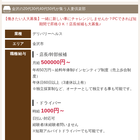
金沢の20代30代40代50代が集う人妻倶楽部
【働きたい人大募集】一緒に新しい事にチャレンジしませんか？PCできれば短
期間で昇格ＯＫ！店長候補も大募集♪
業種
デリバリーヘルス
エリア
金沢市
職種/給与
・店長/幹部候補
500000円～
月給
年/650万円～給料年俸制/インセンティブ制度（売上歩合制
度）
年休日60日以上（3連休以上有）
※独立採算制など、オーナーとして独立する事も可能です。
・ドライバー
1000円～
時給
日払い対応可
経験者/未経験者問いません
※短期アルバイトドライバーでも可能です。