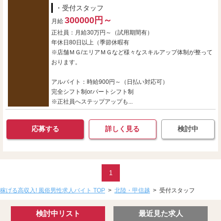
・受付スタッフ
300000円～
月給
正社員：月給30万円～（試用期間有）
年休日80日以上（季節休暇有
※店舗ＭＧ/エリアＭＧなど様々なスキルアップ体制が整って
おります。
アルバイト：時給900円～（日払い対応可）
完全シフト制orパートシフト制
※正社員へステップアップも...
応募する
詳しく見る
検討中
1
稼げる高収入! 風俗男性求人バイト TOP
>
北陸・甲信越
>
受付スタッフ
検討中リスト
最近見た求人