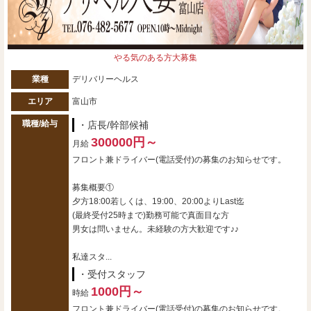
やる気のある方大募集
業種
デリバリーヘルス
エリア
富山市
職種/給与
・店長/幹部候補
300000円～
月給
フロント兼ドライバー(電話受付)の募集のお知らせです。
募集概要①
夕方18:00若しくは、19:00、20:00よりLast迄
(最終受付25時まで)勤務可能で真面目な方
男女は問いません。未経験の方大歓迎です♪♪
私達スタ...
・受付スタッフ
1000円～
時給
フロント兼ドライバー(電話受付)の募集のお知らせです。