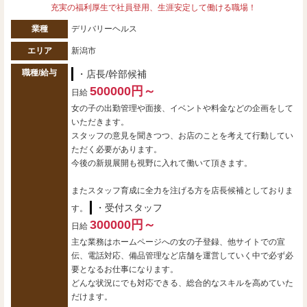
充実の福利厚生で社員登用、生涯安定して働ける職場！
業種
デリバリーヘルス
エリア
新潟市
職種/給与
・店長/幹部候補
500000円～
日給
女の子の出勤管理や面接、イベントや料金などの企画をして
いただきます。
スタッフの意見を聞きつつ、お店のことを考えて行動してい
ただく必要があります。
今後の新規展開も視野に入れて働いて頂きます。
またスタッフ育成に全力を注げる方を店長候補としておりま
・受付スタッフ
す。
300000円～
日給
主な業務はホームページへの女の子登録、他サイトでの宣
伝、電話対応、備品管理など店舗を運営していく中で必ず必
要となるお仕事になります。
どんな状況にでも対応できる、総合的なスキルを高めていた
だけます。