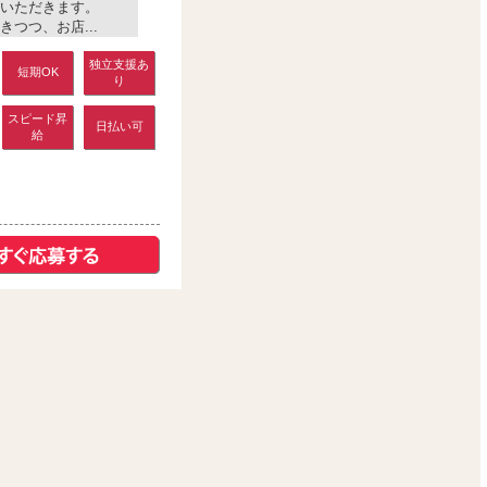
いただきます。
つつ、お店...
独立支援あ
短期OK
り
スピード昇
日払い可
給