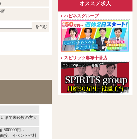
オススメ求人
他
不問
ハピネスグループ
を含む
スピリッツ麻布十番店
くらいまで未経験の方大
 500000円～
面接、イベントや料