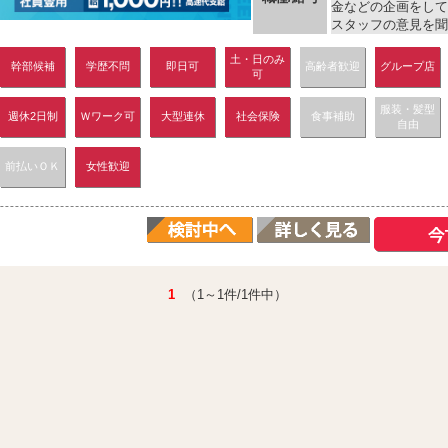
金などの企画をして
スタッフの意見を聞き
土・日のみ
幹部候補
学歴不問
即日可
高齢者歓迎
グループ店
可
服装・髪型
週休2日制
Ｗワーク可
大型連休
社会保険
食事補助
自由
前払いＯＫ
女性歓迎
1
（1～1件/1件中）