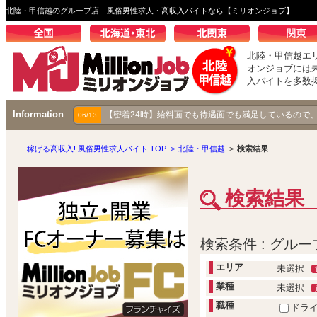
北陸・甲信越のグループ店｜風俗男性求人・高収入バイトなら【ミリオンジョブ】
北陸・甲信越エ
オンジョブには
入バイトを多数
Information
【成り上がり伝説】秋コスグループで着実に昇り続ける
【密着24時】給料面でも待遇面でも満足しているので
03/25
06/13
稼げる高収入! 風俗男性求人バイト TOP
>
北陸・甲信越
>
検索結果
検索結果
検索条件 : グルー
エリア
未選択
業種
未選択
職種
ドラ