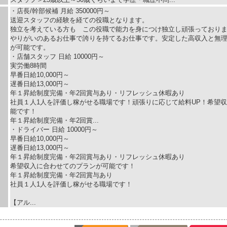
・店長/幹部候補 月給 350000円～
送迎スタッフの経験を経ての役職となります。
独立を考えている方も この役職で能力を身につけ独立し頑張っており
やりがいのあるお仕事で誇りを持てるお仕事です。安定した高収入と無
が可能です。
・店舗スタッフ 日給 10000円～
実労働8時間
早番日給10,000円～
遅番日給13,000円～
年１昇給制度完備・年2回賞与あり・リフレッシュ休暇あり
社員１人1人を評価し稼がせる職場です！頑張りに応じて給料UP！希望
能です！
年１昇給制度完備・年2回賞...
・ドライバー 日給 10000円～
早番日給10,000円～
遅番日給13,000円～
年１昇給制度完備・年2回賞与あり・リフレッシュ休暇あり
希望収入に合わせてのプランが可能です！
年１昇給制度完備・年2回賞与あり
社員１人1人を評価し稼がせる職場です！
【アル...