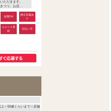
いただきます。
つつ、お店...
独立支援あ
短期OK
り
スピード昇
日払い可
給
以上～50歳くらいまで＜店舗