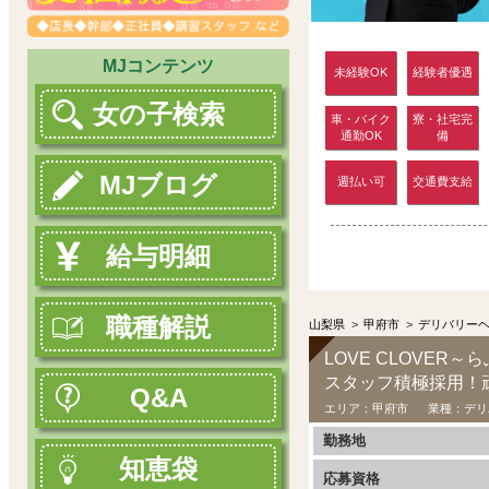
MJコンテンツ
未経験OK
経験者優遇
女の子検索
車・バイク
寮・社宅完
通勤OK
備
MJブログ
週払い可
交通費支給
給与明細
職種解説
山梨県
>
甲府市
>
デリバリー
LOVE CLOVER
スタッフ積極採用！
Q&A
エリア：
甲府市
業種：
デリ
勤務地
知恵袋
応募資格