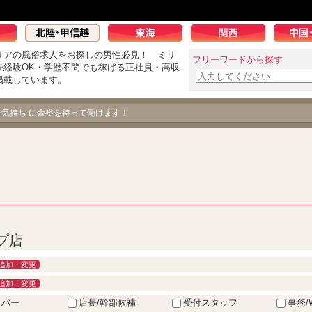
リアの風俗求人をお探しの男性必見！ ミリ
フリーワードから探す
未経験OK・学歴不問でも稼げる正社員・高収
掲載しています。
男の飽くなき挑戦！
、気持ち に余裕を持って働けます！
プ店
追加・変更
追加・変更
イバー
店長/幹部候補
受付スタッフ
事務/