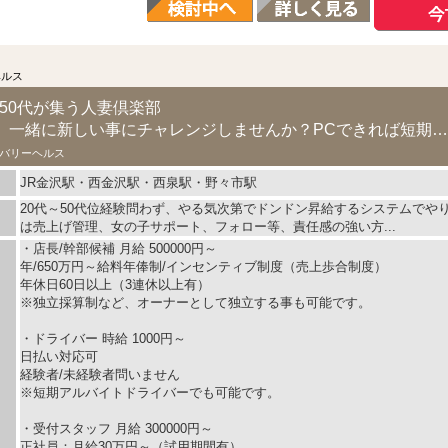
ヘルス
代50代が集う人妻倶楽部
【働きたい人大募集】一緒に新しい事にチャレンジしませんか？PCできれば短期間で昇格ＯＫ...
バリーヘルス
JR金沢駅・西金沢駅・西泉駅・野々市駅
20代～50代位経験問わず、やる気次第でドンドン昇給するシステムでや
は売上げ管理、女の子サポート、フォロー等、責任感の強い方...
・店長/幹部候補 月給 500000円～
年/650万円～給料年俸制/インセンティブ制度（売上歩合制度）
年休日60日以上（3連休以上有）
※独立採算制など、オーナーとして独立する事も可能です。
・ドライバー 時給 1000円～
日払い対応可
経験者/未経験者問いません
※短期アルバイトドライバーでも可能です。
・受付スタッフ 月給 300000円～
正社員：月給30万円～（試用期間有）