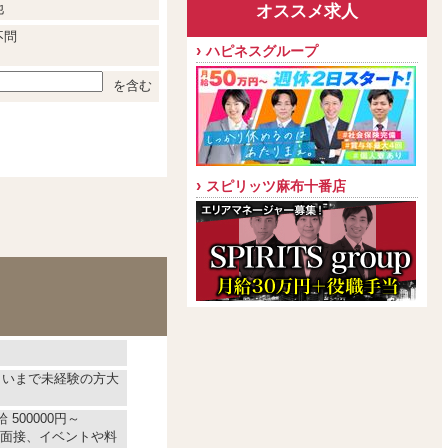
他
オススメ求人
不問
ハピネスグループ
を含む
スピリッツ麻布十番店
くらいまで未経験の方大
 500000円～
面接、イベントや料