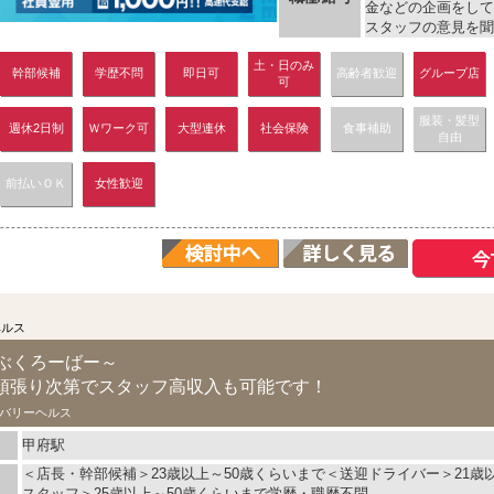
金などの企画をして
スタッフの意見を聞き
土・日のみ
幹部候補
学歴不問
即日可
高齢者歓迎
グループ店
可
服装・髪型
週休2日制
Ｗワーク可
大型連休
社会保険
食事補助
自由
前払いＯＫ
女性歓迎
ヘルス
～らぶくろーばー～
頑張り次第でスタッフ高収入も可能です！
バリーヘルス
甲府駅
＜店長・幹部候補＞23歳以上～50歳くらいまで＜送迎ドライバー＞21歳
スタッフ＞25歳以上～50歳くらいまで学歴・職歴不問...