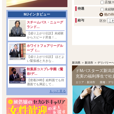
店舗
待遇
未経験
MJインタビュー
他の待
給与
区分
スチームバス・ニューグ
ランド...
【成り上がり伝説】未経験
からスピード昇進！...
ホワイトフェアリーグル
ープ（...
【成り上がり伝説】 ほどよ
い緊張感と大きな...
新潟県
>
新潟市
>
デリバリー
秋葉原コスプレ学園（鶯
ドМバスターズ新潟
谷/デ...
充実の福利厚生で社
【密着24時】給料面でも待
エリア：
新潟市
業種：
デリ
遇面でも満足して...
もっと見る