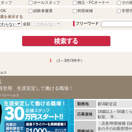
スタッフ
ホールスタッフ
独立・FCオーナー
その
OK
経験者優遇
幹部候補
学歴
遇を表示する
フリーワード
金額
1
（1～3件/3件中）
ヘルス
店
員登用、生涯安定して働ける職場！
バリーヘルス
勤務地
新潟駅近辺
18歳以上～50歳
応募資格
歓迎。 学...
・店長/幹部候補 日給
女の子の出勤管理や
職種/給与