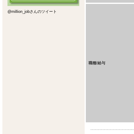
@million_jobさんのツイート
職種/給与