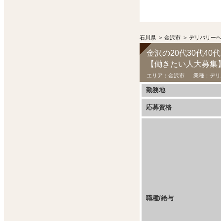
石川県
>
金沢市
>
デリバリー
金沢の20代30代40
エリア：
金沢市
業種：
デリ
勤務地
応募資格
職種/給与