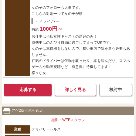
女の子のフォローも大事です。
こちらの対応一つで女の子が積...
・ドライバー
1000円～
時給
お仕事は当店女性キャストの送迎のみ！
待機中はのんびり自由に過ごして貰ってOKです。
女の子は車待機をしないので、狭い車内で気を遣う必要もあ
りません。
在籍のドライバーは仮眠を取ったり、本を読んだり、スマホ
ゲームや動画視聴など、有意義に待機してます！
様々な女...
応募する
詳しく見る
検討中
アゲ2嬢七尾和倉店
撮影・WEBスタッフ
業種
デリバリーヘルス