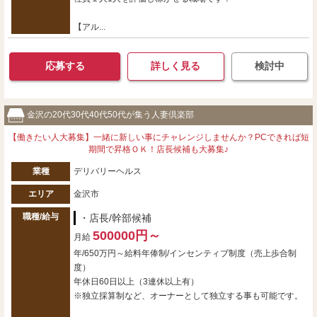
【アル...
応募する
詳しく見る
検討中
金沢の20代30代40代50代が集う人妻倶楽部
【働きたい人大募集】一緒に新しい事にチャレンジしませんか？PCできれば短
期間で昇格ＯＫ！店長候補も大募集♪
業種
デリバリーヘルス
エリア
金沢市
職種/給与
・店長/幹部候補
500000円～
月給
年/650万円～給料年俸制/インセンティブ制度（売上歩合制
度）
年休日60日以上（3連休以上有）
※独立採算制など、オーナーとして独立する事も可能です。