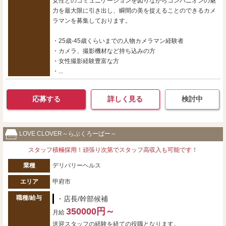
女性とのコミュニケーションを図りながらコンパニオンの魅
力を最大限に引き出し、瞬間の美を捉えることのできるカメ
ラマンを募集しております。
・25歳-45歳くらいまでの人物カメラマン経験者
・カメラ、撮影機材など持ち込みの方
・女性撮影経験豊富な方
・...
応募する
詳しく見る
検討中
LOVE CLOVER～らぶくろーばー～
スタッフ積極採用！頑張り次第でスタッフ高収入も可能です！
業種
デリバリーヘルス
エリア
甲府市
職種/給与
・店長/幹部候補
350000円～
月給
送迎スタッフの経験を経ての役職となります。