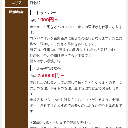
エリア
河北郡
職種/給与
・ドライバー
1000円～
時給
ホテル・自宅などへのコンパニオンの送迎がお仕事になりま
す。
コンパニオンを後部座席に乗せての運転となります。安全に
迅速に送迎してくださる男性を募集します。
当店のお仕事1本で専業での勤務はもちろん大歓迎ですが、
他のお仕事との掛け持ちでも大丈夫です！
働きやすい環境、待...
・店長/幹部候補
250000円～
月給
主にお店の店長として活躍して頂くこととなりますので、女
の子の管理、サイトの管理、顧客管理など全てお任せしま
す。
未経験者でもしっかり独り立ちしていただけるように全面サ
ポートさせて頂きますので必要なのはあなたのやる気のみで
す！
・25歳-45歳くらいまでの健康な男性<...