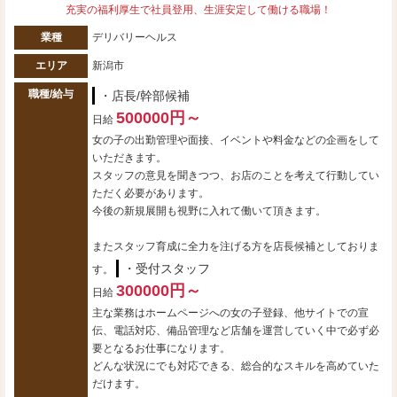
充実の福利厚生で社員登用、生涯安定して働ける職場！
業種
デリバリーヘルス
エリア
新潟市
職種/給与
・店長/幹部候補
500000円～
日給
女の子の出勤管理や面接、イベントや料金などの企画をして
いただきます。
スタッフの意見を聞きつつ、お店のことを考えて行動してい
ただく必要があります。
今後の新規展開も視野に入れて働いて頂きます。
またスタッフ育成に全力を注げる方を店長候補としておりま
・受付スタッフ
す。
300000円～
日給
主な業務はホームページへの女の子登録、他サイトでの宣
伝、電話対応、備品管理など店舗を運営していく中で必ず必
要となるお仕事になります。
どんな状況にでも対応できる、総合的なスキルを高めていた
だけます。