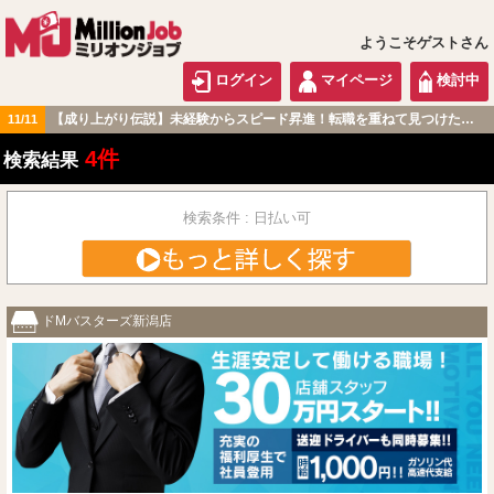
ようこそゲストさん
ログイン
マイページ
検討中
【成り上がり伝説】未経験からスピード昇進！転職を重ねて見つけた『本当に働きやすい職場』とは？
11/11
北陸・甲信越版
4件
検索結果
検索条件 : 日払い可
ドМバスターズ新潟店