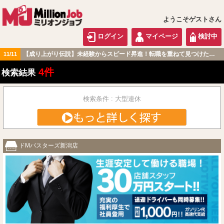
ようこそゲストさん
ログイン
マイページ
検討中
【成り上がり伝説】未経験からスピード昇進！転職を重ねて見つけた『本当に働きやすい職場』とは？
11/11
北陸・甲信越版
4件
検索結果
検索条件 : 大型連休
ドМバスターズ新潟店