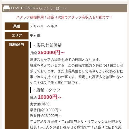
LOVE CLOVER～らぶくろーばー～
スタッフ積極採用！頑張り次第でスタッフ高収入も可能です！
業種
デリバリーヘルス
エリア
甲府市
職種/給与
・店長/幹部候補
350000円～
月給
送迎スタッフの経験を経ての役職となります。
独立を考えている方も この役職で能力を身につけ独立し頑
張っております。また店長業務としてもやりがいのあるお仕
事で誇りを持てるお仕事です。安定した高収入と無理のない
シフト体制で働く事が可能です。
・店舗スタッフ
10000円～
日給
実労働8時間
早番日給10,000円～
遅番日給13,000円～
年１昇給制度完備・年2回賞与あり・リフレッシュ休暇あり
社員１人1人を評価し稼がせる職場です！頑張りに応じて給