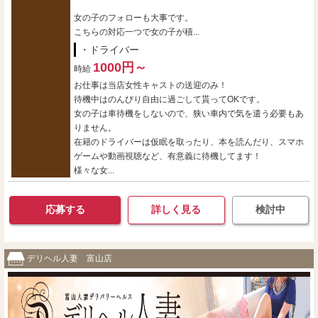
女の子のフォローも大事です。
こちらの対応一つで女の子が積...
・ドライバー
1000円～
時給
お仕事は当店女性キャストの送迎のみ！
待機中はのんびり自由に過ごして貰ってOKです。
女の子は車待機をしないので、狭い車内で気を遣う必要もあ
りません。
在籍のドライバーは仮眠を取ったり、本を読んだり、スマホ
ゲームや動画視聴など、有意義に待機してます！
様々な女...
応募する
詳しく見る
検討中
デリヘル人妻 富山店