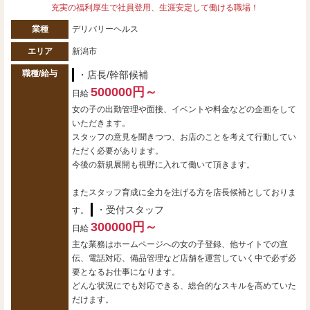
充実の福利厚生で社員登用、生涯安定して働ける職場！
業種
デリバリーヘルス
エリア
新潟市
職種/給与
・店長/幹部候補
500000円～
日給
女の子の出勤管理や面接、イベントや料金などの企画をして
いただきます。
スタッフの意見を聞きつつ、お店のことを考えて行動してい
ただく必要があります。
今後の新規展開も視野に入れて働いて頂きます。
またスタッフ育成に全力を注げる方を店長候補としておりま
・受付スタッフ
す。
300000円～
日給
主な業務はホームページへの女の子登録、他サイトでの宣
伝、電話対応、備品管理など店舗を運営していく中で必ず必
要となるお仕事になります。
どんな状況にでも対応できる、総合的なスキルを高めていた
だけます。