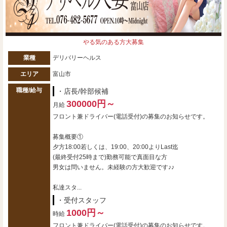
やる気のある方大募集
業種
デリバリーヘルス
エリア
富山市
職種/給与
・店長/幹部候補
300000円～
月給
フロント兼ドライバー(電話受付)の募集のお知らせです。
募集概要①
夕方18:00若しくは、19:00、20:00よりLast迄
(最終受付25時まで)勤務可能で真面目な方
男女は問いません。未経験の方大歓迎です♪♪
私達スタ...
・受付スタッフ
1000円～
時給
フロント兼ドライバー(電話受付)の募集のお知らせです。