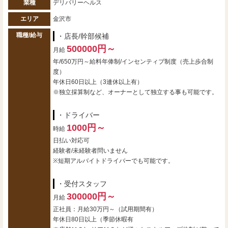
業種
デリバリーヘルス
エリア
金沢市
職種/給与
・店長/幹部候補
500000円～
月給
年/650万円～給料年俸制/インセンティブ制度（売上歩合制
度）
年休日60日以上（3連休以上有）
※独立採算制など、オーナーとして独立する事も可能です。
・ドライバー
1000円～
時給
日払い対応可
経験者/未経験者問いません
※短期アルバイトドライバーでも可能です。
・受付スタッフ
300000円～
月給
正社員：月給30万円～（試用期間有）
年休日80日以上（季節休暇有