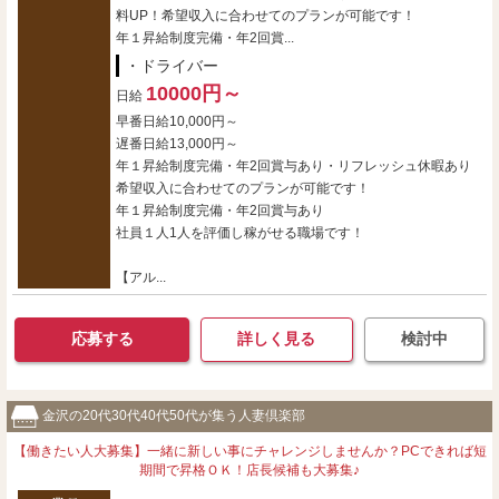
料UP！希望収入に合わせてのプランが可能です！
年１昇給制度完備・年2回賞...
・ドライバー
10000円～
日給
早番日給10,000円～
遅番日給13,000円～
年１昇給制度完備・年2回賞与あり・リフレッシュ休暇あり
希望収入に合わせてのプランが可能です！
年１昇給制度完備・年2回賞与あり
社員１人1人を評価し稼がせる職場です！
【アル...
応募する
詳しく見る
検討中
金沢の20代30代40代50代が集う人妻倶楽部
【働きたい人大募集】一緒に新しい事にチャレンジしませんか？PCできれば短
期間で昇格ＯＫ！店長候補も大募集♪