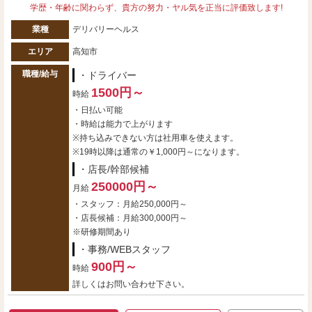
学歴・年齢に関わらず、貴方の努力・ヤル気を正当に評価致します!
業種
デリバリーヘルス
エリア
高知市
職種/給与
・ドライバー
1500円～
時給
・日払い可能
・時給は能力で上がります
※持ち込みできない方は社用車を使えます。
※19時以降は通常の￥1,000円～になります。
・店長/幹部候補
250000円～
月給
・スタッフ：月給250,000円～
・店長候補：月給300,000円～
※研修期間あり
・事務/WEBスタッフ
900円～
時給
詳しくはお問い合わせ下さい。