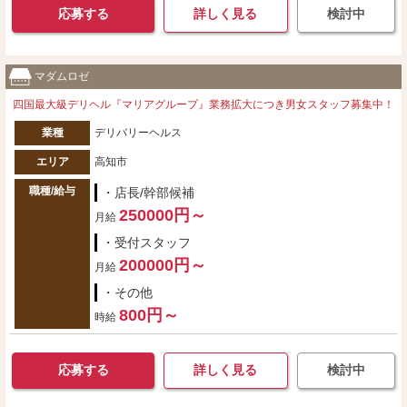
応募する
詳しく見る
検討中
マダムロゼ
四国最大級デリヘル『マリアグループ』業務拡大につき男女スタッフ募集中！
業種
デリバリーヘルス
エリア
高知市
職種/給与
・店長/幹部候補
250000円～
月給
・受付スタッフ
200000円～
月給
・その他
800円～
時給
応募する
詳しく見る
検討中