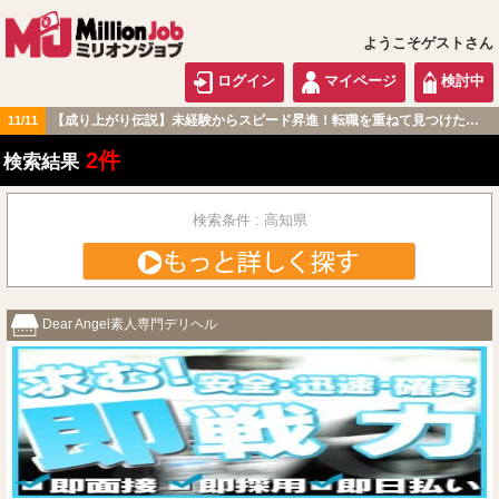
ようこそゲストさん
ログイン
マイページ
検討中
【成り上がり伝説】未経験からスピード昇進！転職を重ねて見つけた『本当に働きやすい職場』とは？
11/11
中国・四国版
2件
検索結果
検索条件 : 高知県
Dear Angel素人専門デリヘル