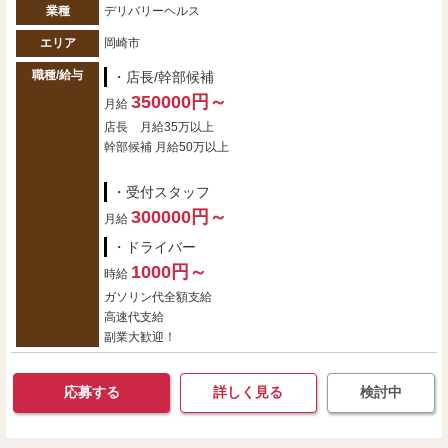
業種
デリバリーヘルス
エリア
岡崎市
職種/給与
・店長/幹部候補
350000円～
月給
店長 月給35万以上
幹部候補 月給50万以上
・受付スタッフ
300000円～
月給
・ドライバー
1000円～
時給
ガソリン代全額支給
高速代支給
副業大歓迎！
応募する
詳しく見る
検討中