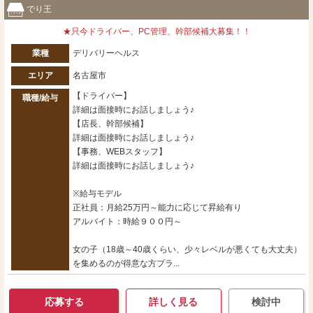
でり王
★只今ドライバー、PC管理、幹部候補大募集！！
業種
デリバリーヘルス
エリア
名古屋市
【ドライバー】
職種/給与
詳細は面接時にお話しましょう♪
【店長、幹部候補】
詳細は面接時にお話しましょう♪
【事務、WEBスタッフ】
詳細は面接時にお話しましょう♪
※給与モデル
正社員：月給25万円～能力に応じて昇給有り
アルバイト：時給９００円～
女の子（18歳～40歳くらい、少々レベルが悪くても大丈夫）
を集めるのが得意な方プラ...
応募する
詳しく見る
検討中