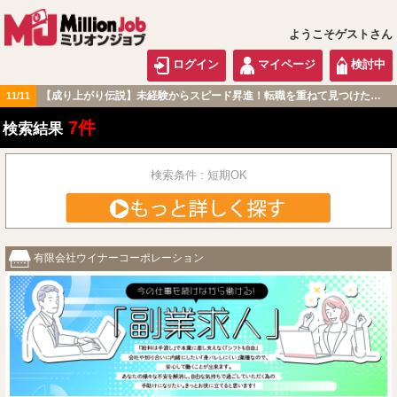
ようこそゲストさん
ログイン
マイページ
検討中
【成り上がり伝説】未経験からスピード昇進！転職を重ねて見つけた『本当に働きやすい職場』とは？
11/11
東海版
7件
検索結果
検索条件 : 短期OK
有限会社ウイナーコーポレーション