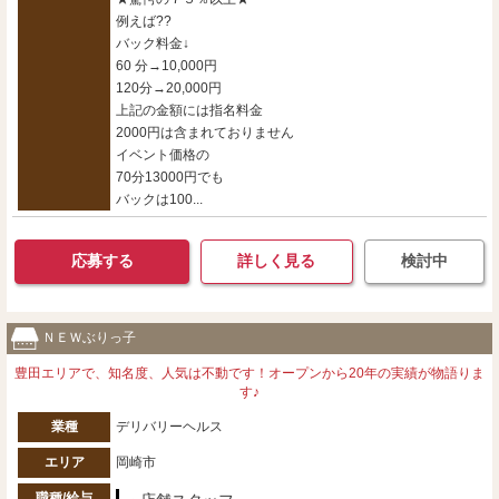
例えば??
バック料金↓
60 分→10,000円
120分→20,000円
上記の金額には指名料金
2000円は含まれておりません
イベント価格の
70分13000円でも
バックは100...
応募する
詳しく見る
検討中
ＮＥＷぶりっ子
豊田エリアで、知名度、人気は不動です！オープンから20年の実績が物語りま
す♪
業種
デリバリーヘルス
エリア
岡崎市
職種/給与