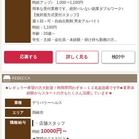
時給アップ♪ 1,000⇒1,100円
簡単な受付業務です。絶対バレない副業ダブルワーク♪
【無対面方式受付スタッフ】
週１回～可・自由出勤制 男女アルバイト
時給：1,100円
年齢：20歳～
学生・主婦・会社員・未経験・掛け持ち勤務の方...
応募する
詳しく見る
検討中
REBECCA
★レギュラー希望の方大歓迎！時間帯問わず８～１２名超急募です!!!★業界未
経験からスタートの方もたくさん活躍しています★
業種
デリバリーヘルス
エリア
岡崎市
職種/給与
・店舗スタッフ
10000円～
時給
★驚愕の７５％以上★