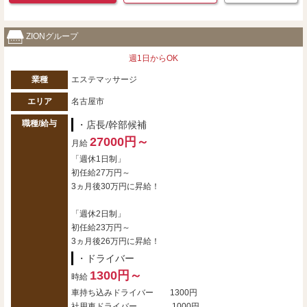
ZIONグループ
週1日からOK
業種
エステマッサージ
エリア
名古屋市
職種/給与
・店長/幹部候補
27000円～
月給
「週休1日制」
初任給27万円～
3ヵ月後30万円に昇給！
「週休2日制」
初任給23万円～
3ヵ月後26万円に昇給！
・ドライバー
1300円～
時給
車持ち込みドライバー 1300円
社用車ドライバー 1000円