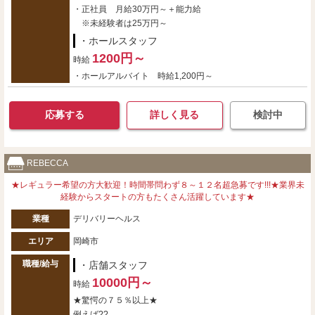
・正社員 月給30万円～＋能力給
※未経験者は25万円～
・ホールスタッフ
1200円～
時給
・ホールアルバイト 時給1,200円～
応募する
詳しく見る
検討中
REBECCA
★レギュラー希望の方大歓迎！時間帯問わず８～１２名超急募です!!!★業界未
経験からスタートの方もたくさん活躍しています★
業種
デリバリーヘルス
エリア
岡崎市
職種/給与
・店舗スタッフ
10000円～
時給
★驚愕の７５％以上★
例えば??