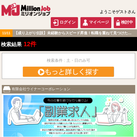
ようこそゲストさん
ログイン
マイページ
検討中
【成り上がり伝説】未経験からスピード昇進！転職を重ねて見つけた『本当に働きやすい職場』とは？
11/11
東海版
12件
検索結果
検索条件 : 土・日のみ可
有限会社ウイナーコーポレーション