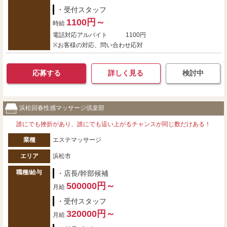
・受付スタッフ
1100円～
時給
電話対応アルバイト 1100円
※お客様の対応、問い合わせ応対
応募する
詳しく見る
検討中
浜松回春性感マッサージ倶楽部
誰にでも挫折があり、誰にでも這い上がるチャンスが同じ数だけある！
業種
エステマッサージ
エリア
浜松市
職種/給与
・店長/幹部候補
500000円～
月給
・受付スタッフ
320000円～
月給