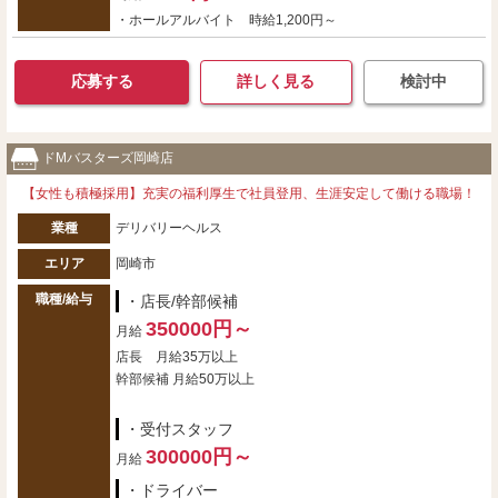
・ホールアルバイト 時給1,200円～
応募する
詳しく見る
検討中
ドМバスターズ岡崎店
【女性も積極採用】充実の福利厚生で社員登用、生涯安定して働ける職場！
業種
デリバリーヘルス
エリア
岡崎市
職種/給与
・店長/幹部候補
350000円～
月給
店長 月給35万以上
幹部候補 月給50万以上
・受付スタッフ
300000円～
月給
・ドライバー