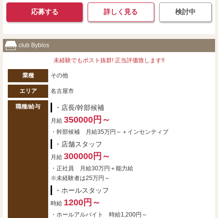
応募する
詳しく見る
検討中
club Byblos
未経験でもポスト抜群! 正当評価致します!!
業種
その他
エリア
名古屋市
職種/給与
・店長/幹部候補
350000円～
月給
・幹部候補 月給35万円～＋インセンティブ
・店舗スタッフ
300000円～
月給
・正社員 月給30万円＋能力給
※未経験者は25万円～
・ホールスタッフ
1200円～
時給
・ホールアルバイト 時給1,200円～