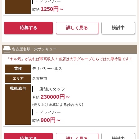
・ドライバー
1250円～
時給
応募する
詳しく見る
検討中
名古屋名駅・栄サンキュー
「ヤル気」があれば即高収入！当店は大手グループならではの厚待遇です！
業種
デリバリーヘルス
エリア
名古屋市
職種/給与
・店舗スタッフ
230000円～
月給
(売り上げ達成による歩合あり)
・ドライバー
900円～
時給
応募する
詳しく見る
検討中