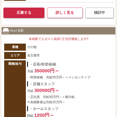
応募する
詳しく見る
検討中
mrsJ 名駅
未経験でもポスト抜群! 正当評価致します!!
業種
その他
エリア
名古屋市
職種/給与
・店長/幹部候補
350000円～
月給
・幹部候補 月給35万円～＋インセンティブ
・店舗スタッフ
300000円～
月給
・正社員 月給30万円～＋能力給
※未経験者は月給25万円～
・ホールスタッフ
1200円～
時給