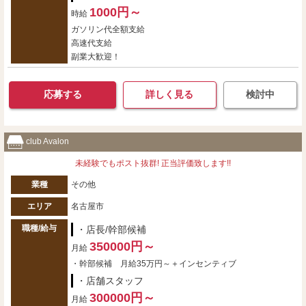
1000円～
時給
ガソリン代全額支給
高速代支給
副業大歓迎！
応募する
詳しく見る
検討中
club Avalon
未経験でもポスト抜群! 正当評価致します!!
業種
その他
エリア
名古屋市
職種/給与
・店長/幹部候補
350000円～
月給
・幹部候補 月給35万円～＋インセンティブ
・店舗スタッフ
300000円～
月給