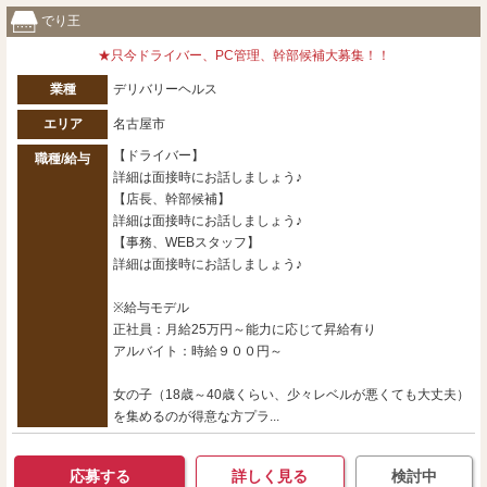
でり王
★只今ドライバー、PC管理、幹部候補大募集！！
業種
デリバリーヘルス
エリア
名古屋市
【ドライバー】
職種/給与
詳細は面接時にお話しましょう♪
【店長、幹部候補】
詳細は面接時にお話しましょう♪
【事務、WEBスタッフ】
詳細は面接時にお話しましょう♪
※給与モデル
正社員：月給25万円～能力に応じて昇給有り
アルバイト：時給９００円～
女の子（18歳～40歳くらい、少々レベルが悪くても大丈夫）
を集めるのが得意な方プラ...
応募する
詳しく見る
検討中