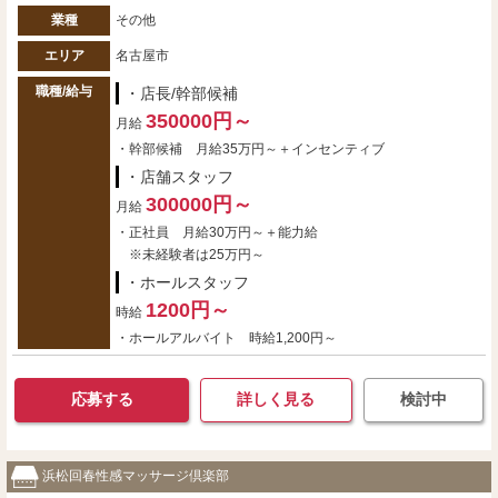
業種
その他
エリア
名古屋市
職種/給与
・店長/幹部候補
350000円～
月給
・幹部候補 月給35万円～＋インセンティブ
・店舗スタッフ
300000円～
月給
・正社員 月給30万円～＋能力給
※未経験者は25万円～
・ホールスタッフ
1200円～
時給
・ホールアルバイト 時給1,200円～
応募する
詳しく見る
検討中
浜松回春性感マッサージ倶楽部