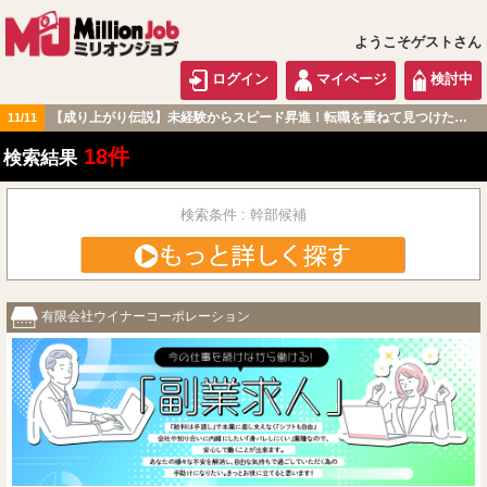
ようこそゲストさん
ログイン
マイページ
検討中
【成り上がり伝説】未経験からスピード昇進！転職を重ねて見つけた『本当に働きやすい職場』とは？
11/11
東海版
18件
検索結果
検索条件 : 幹部候補
有限会社ウイナーコーポレーション