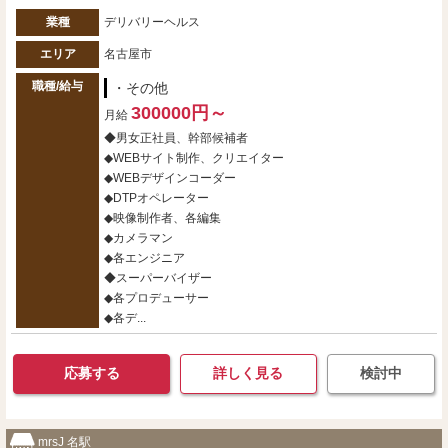
業種
デリバリーヘルス
エリア
名古屋市
職種/給与
・その他
300000円～
月給
◆男女正社員、幹部候補者
◆WEBサイト制作、クリエイター
◆WEBデザインコーダー
◆DTPオペレーター
◆映像制作者、各編集
◆カメラマン
◆各エンジニア
◆スーパーバイザー
◆各プロデューサー
◆各デ...
応募する
詳しく見る
検討中
mrsJ 名駅