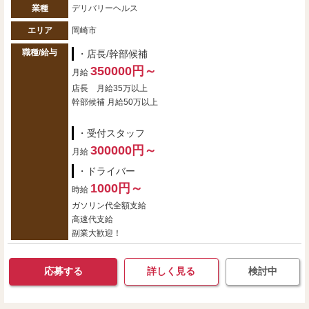
業種
デリバリーヘルス
エリア
岡崎市
職種/給与
・店長/幹部候補
350000円～
月給
店長 月給35万以上
幹部候補 月給50万以上
・受付スタッフ
300000円～
月給
・ドライバー
1000円～
時給
ガソリン代全額支給
高速代支給
副業大歓迎！
応募する
詳しく見る
検討中