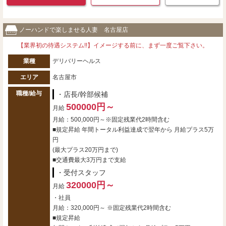
ノーハンドで楽しませる人妻 名古屋店
【業界初の待遇システム!!】イメージする前に、まず一度ご覧下さい。
業種
デリバリーヘルス
エリア
名古屋市
職種/給与
・店長/幹部候補
500000円～
月給
月給：500,000円～※固定残業代2時間含む
■規定昇給 年間トータル利益達成で翌年から 月給プラス5万
円
(最大プラス20万円まで)
■交通費最大3万円まで支給
・受付スタッフ
320000円～
月給
・社員
月給：320,000円～ ※固定残業代2時間含む
■規定昇給