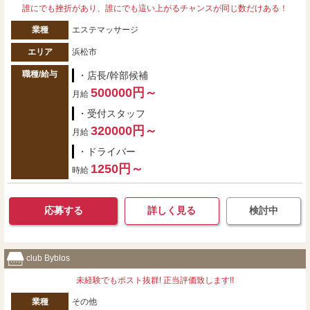
誰にでも挫折があり、誰にでも這い上がるチャンスが同じ数だけある！
業種
エステマッサージ
エリア
浜松市
職種/給与
・店長/幹部候補
500000円～
月給
・受付スタッフ
320000円～
月給
・ドライバー
1250円～
時給
応募する
詳しく見る
検討中
club Byblos
未経験でもポスト抜群! 正当評価致します!!
業種
その他