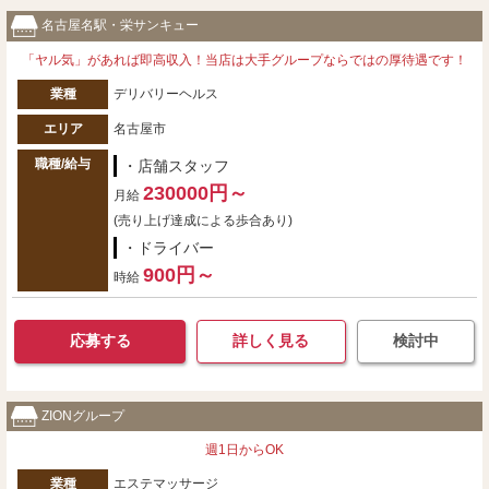
名古屋名駅・栄サンキュー
「ヤル気」があれば即高収入！当店は大手グループならではの厚待遇です！
業種
デリバリーヘルス
エリア
名古屋市
職種/給与
・店舗スタッフ
230000円～
月給
(売り上げ達成による歩合あり)
・ドライバー
900円～
時給
応募する
詳しく見る
検討中
ZIONグループ
週1日からOK
業種
エステマッサージ