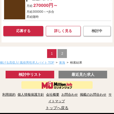
270000円～
月給
月給300000～+歩合
昇給随時
応募する
詳しく見る
検討中
1
2
稼げる高収入! 風俗男性求人バイト TOP
>
東海
>
検索結果
検討中リスト
最近見た求人
利用規約
個人情報保護方針
会社概要
お問合わせ
掲載のお問合わせ
サ
イトマップ
トップへ戻る