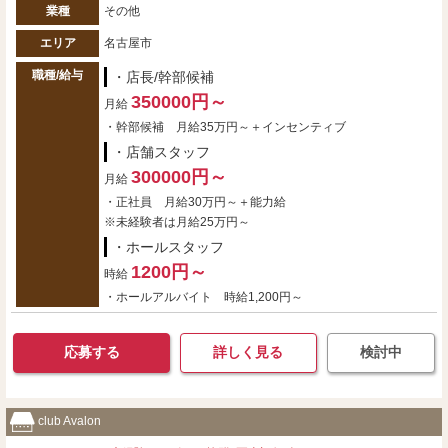
業種
その他
エリア
名古屋市
職種/給与
・店長/幹部候補
350000円～
月給
・幹部候補 月給35万円～＋インセンティブ
・店舗スタッフ
300000円～
月給
・正社員 月給30万円～＋能力給
※未経験者は月給25万円～
・ホールスタッフ
1200円～
時給
・ホールアルバイト 時給1,200円～
応募する
詳しく見る
検討中
club Avalon