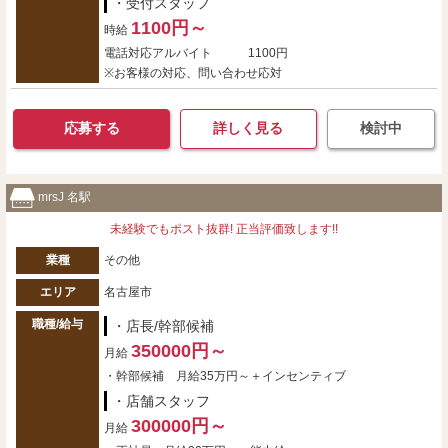
・受付スタッフ
1100円～
時給
電話対応アルバイト 1100円
※お客様の対応、問い合わせ応対
応募する
詳しく見る
検討中
mrsJ 名駅
未経験でもポスト抜群! 正当評価致します!!
業種
その他
エリア
名古屋市
職種/給与
・店長/幹部候補
350000円～
月給
・幹部候補 月給35万円～＋インセンティブ
・店舗スタッフ
300000円～
月給