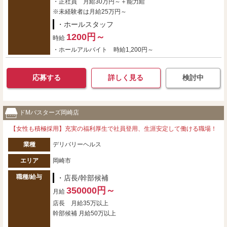
・正社員 月給30万円～＋能力給
※未経験者は月給25万円～
・ホールスタッフ
1200円～
時給
・ホールアルバイト 時給1,200円～
応募する
詳しく見る
検討中
ドМバスターズ岡崎店
【女性も積極採用】充実の福利厚生で社員登用、生涯安定して働ける職場！
業種
デリバリーヘルス
エリア
岡崎市
職種/給与
・店長/幹部候補
350000円～
月給
店長 月給35万以上
幹部候補 月給50万以上