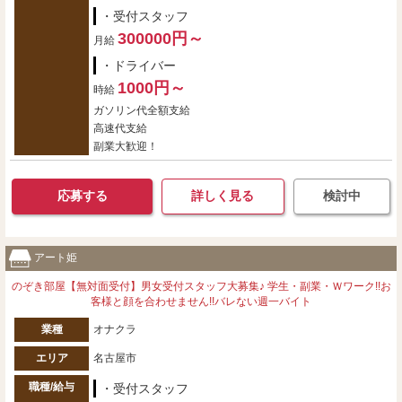
・受付スタッフ
300000円～
月給
・ドライバー
1000円～
時給
ガソリン代全額支給
高速代支給
副業大歓迎！
応募する
詳しく見る
検討中
アート姫
のぞき部屋【無対面受付】男女受付スタッフ大募集♪ 学生・副業・Ｗワーク!!お
客様と顔を合わせません!!バレない週一バイト
業種
オナクラ
エリア
名古屋市
職種/給与
・受付スタッフ