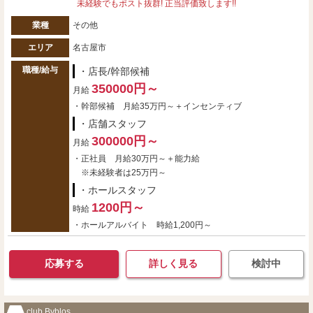
未経験でもポスト抜群! 正当評価致します!!
業種
その他
エリア
名古屋市
職種/給与
・店長/幹部候補
350000円～
月給
・幹部候補 月給35万円～＋インセンティブ
・店舗スタッフ
300000円～
月給
・正社員 月給30万円～＋能力給
※未経験者は25万円～
・ホールスタッフ
1200円～
時給
・ホールアルバイト 時給1,200円～
応募する
詳しく見る
検討中
club Byblos