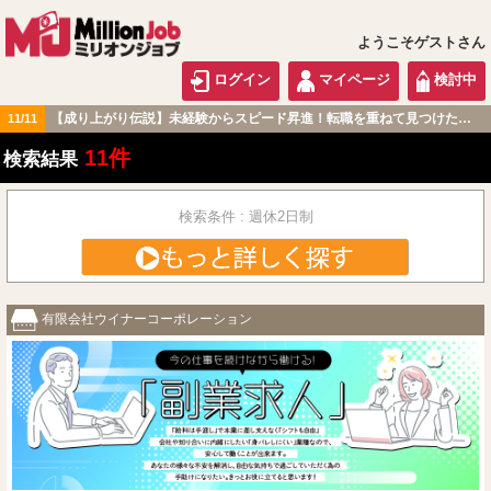
ようこそゲストさん
ログイン
マイページ
検討中
【成り上がり伝説】未経験からスピード昇進！転職を重ねて見つけた『本当に働きやすい職場』とは？
11/11
東海版
11件
検索結果
検索条件 : 週休2日制
有限会社ウイナーコーポレーション