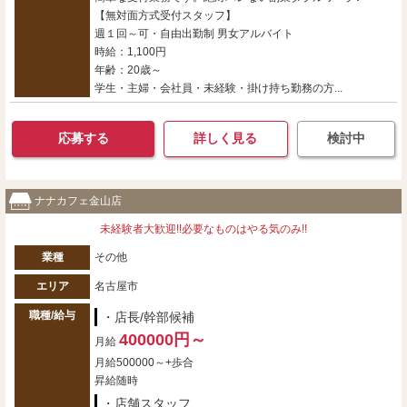
【無対面方式受付スタッフ】
週１回～可・自由出勤制 男女アルバイト
時給：1,100円
年齢：20歳～
学生・主婦・会社員・未経験・掛け持ち勤務の方...
応募する
詳しく見る
検討中
ナナカフェ金山店
未経験者大歓迎!!必要なものはやる気のみ!!
業種
その他
エリア
名古屋市
職種/給与
・店長/幹部候補
400000円～
月給
月給500000～+歩合
昇給随時
・店舗スタッフ