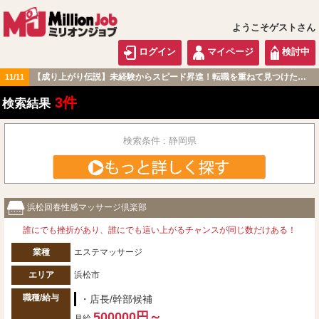
ようこそゲストさん
ログイン
マイページ
検討中
【成り上がり伝説】未経験からスピード昇進！転職を重ねて見つけた『本当に働きやすい職場』とは？
11/11
東海版
3件
検索結果
検索条件 : 静岡県
浜松回春性感マッサージ倶楽部
誰にでも挫折があり、誰にでも這い上がるチャンスが同じ数だけある！
業種
エステマッサージ
エリア
浜松市
職種/給与
・店長/幹部候補
500000円～
月給