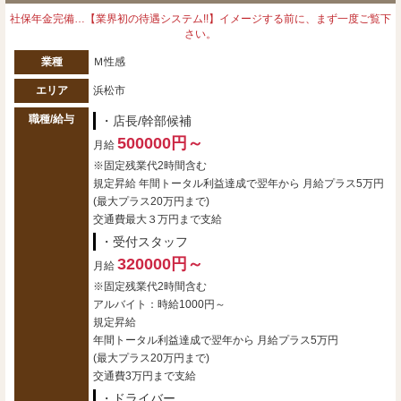
社保年金完備…【業界初の待遇システム!!】イメージする前に、まず一度ご覧下
さい。
業種
Ｍ性感
エリア
浜松市
職種/給与
・店長/幹部候補
500000円～
月給
※固定残業代2時間含む
規定昇給 年間トータル利益達成で翌年から 月給プラス5万円
(最大プラス20万円まで)
交通費最大３万円まで支給
・受付スタッフ
320000円～
月給
※固定残業代2時間含む
アルバイト：時給1000円～
規定昇給
年間トータル利益達成で翌年から 月給プラス5万円
(最大プラス20万円まで)
交通費3万円まで支給
・ドライバー