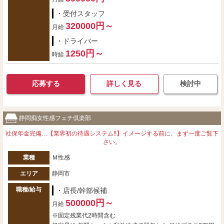
・受付スタッフ
320000円～
月給
・ドライバー
1250円～
時給
応募する
詳しく見る
検討中
静岡痴女性感フェチ倶楽部
社保年金完備…【業界初の待遇システム!!】イメージする前に、まず一度ご覧下
さい。
業種
Ｍ性感
エリア
静岡市
職種/給与
・店長/幹部候補
500000円～
月給
※固定残業代2時間含む