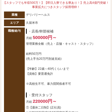
【スタッフでも年収500万！】【即日入寮できる寮あり！】売上高4億円突破！
事業拡大につきスタッフ採用増枠！
業種
デリバリーヘルス
エリア
久留米市
職種/給与
・店長/幹部候補
500000円～
月給
管理業務全般（売上・店舗・キャスト・スタッフ）
給料50万円
(売上手当20万円別途支給)
【年齢】22歳～40代くらいまで
【資格】要普通免許
※高校生不可、暴力団関係者不可
・受付スタッフ
220000円～
月給
①【週休二日制】(正社員)