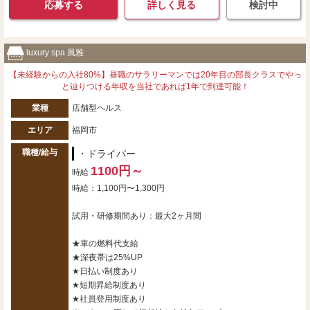
応募する
詳しく見る
検討中
luxury spa 風雅
【未経験からの入社80%】昼職のサラリーマンでは20年目の部長クラスでやっ
と辿りつける年収を当社であれば1年で到達可能！
業種
店舗型ヘルス
エリア
福岡市
職種/給与
・ドライバー
1100円～
時給
時給：1,100円〜1,300円
試用・研修期間あり：最大2ヶ月間
★車の燃料代支給
★深夜帯は25%UP
★日払い制度あり
★短期昇給制度あり
★社員登用制度あり