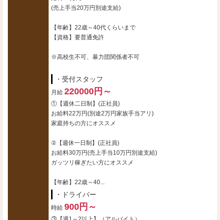
(売上手当20万円別途支給)
【年齢】22歳～40代くらいまで
【資格】要普通免許
※高校生不可、暴力団関係者不可
・受付スタッフ
220000円～
月給
①【週休二日制】(正社員)
お給料22万円(別途2万円家族手当アリ)
家庭持ちの方にオススメ
②【週休一日制】(正社員)
お給料30万円(売上手当10万円別途支給)
ガッツリ稼ぎたい方にオススメ
【年齢】22歳～40...
・ドライバー
900円～
時給
③【週1～2以上】（アルバイト）