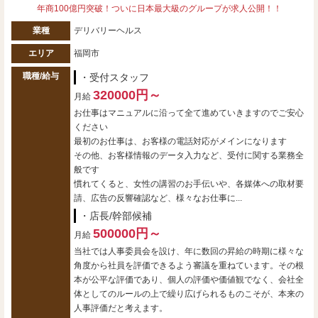
年商100億円突破！ついに日本最大級のグループが求人公開！！
業種
デリバリーヘルス
エリア
福岡市
職種/給与
・受付スタッフ
320000円～
月給
お仕事はマニュアルに沿って全て進めていきますのでご安心
ください
最初のお仕事は、お客様の電話対応がメインになります
その他、お客様情報のデータ入力など、受付に関する業務全
般です
慣れてくると、女性の講習のお手伝いや、各媒体への取材要
請、広告の反響確認など、様々なお仕事に...
・店長/幹部候補
500000円～
月給
当社では人事委員会を設け、年に数回の昇給の時期に様々な
角度から社員を評価できるよう審議を重ねています。その根
本が公平な評価であり、個人の評価や価値観でなく、会社全
体としてのルールの上で繰り広げられるものこそが、本来の
人事評価だと考えます。