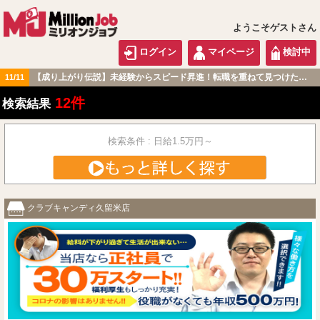
ようこそゲストさん
ログイン
マイページ
検討中
【成り上がり伝説】未経験からスピード昇進！転職を重ねて見つけた『本当に働きやすい職場』とは？
11/11
九州・沖縄版
12件
検索結果
検索条件 : 日給1.5万円～
クラブキャンディ久留米店