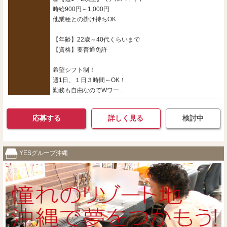
時給900円～1,000円
他業種との掛け持ちOK
【年齢】22歳～40代くらいまで
【資格】要普通免許
希望シフト制！
週1日、１日３時間～OK！
勤務も自由なのでWワー...
応募する
詳しく見る
検討中
YESグループ沖縄