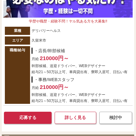
学歴や職歴・経験不問！ヤル気ある方を大募集!!
業種
デリバリーヘルス
エリア
久留米市
職種/給与
・店長/幹部候補
210000円～
月給
幹部候補、送迎ドライバー、WEBデザイナー
給与21～50万以上可、車両貸出有、寮即入居可、日払い有
・事務/WEBスタッフ
210000円～
月給
幹部候補、送迎ドライバー、WEBデザイナー
給与21～50万以上可、車両貸出有、寮即入居可、日払い有
応募する
詳しく見る
検討中