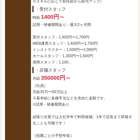
※スキルに応じて初任給から給与アップ♪
・受付スタッフ
1400円～
時給
試用・研修期間あり：最大2ヶ月間
受付スタッフ：1,400円〜1,700円
WEB運用スタッフ：1,400円〜1,700円
インストラクター：1,500円〜2,000円
ホールスタッフ：1,300円〜1,600円
清掃スタッフ：1,100...
・店舗スタッフ
350000円～
月給
［社員］
月給35万〜50万以上
※基本給に各種手当などを含めた金額です。
※試用・研修期間あり
頑張り次第では入社半年で幹部候補、1年で店長まで昇格す
ることも可能です！
［役職ごとの予想年収］