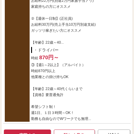
お給料22万円(別途2万円家族手当アリ)
家庭持ちの方にオススメ
②【週休一日制】(正社員)
お給料30万円(売上手当10万円別途支給)
ガッツリ稼ぎたい方にオススメ
【年齢】22歳～40...
・ドライバー
870円～
時給
③【週1～2以上】（アルバイト）
時給870円以上
他業種との掛け持ちOK
【年齢】22歳～40代くらいまで
【資格】要普通免許
希望シフト制！
週1日、１日３時間～OK！
勤務も自由なのでWワークでも無理...