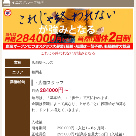
イエスグループ福岡
これじゃ終われないが強みとなる
業種
店舗型ヘルス
エリア
福岡市
職種/給与
・店舗スタッフ
284000円～
月給
給与は、「基本給」＋「歩合」で支払われます。
金額は役職によって異なり、上がるごとに役職給が加算さ
れ、ドンドン増えていきます。
入社後
研修期間 290,000円（入社1～6ヶ月間）
正社員② 295,000円+営業歩合最大5万円（入社後7...