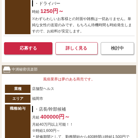
・ドライバー
1250円～
時給
※わずらわしいお客様との対面や雑務は一切ありません。単
純な女性の送迎のみです。もちろん待機時間も時給発生しま
すので、お給料が安定します。
応募する
詳しく見る
検討中
中洲秘密倶楽部
風俗業界は夢のある商売です。
業種
店舗型ヘルス
エリア
福岡市
職種/給与
・店長/幹部候補
400000円～
月給
月給40万円以上可能！！
※時給1,600円～
＊研修期間として、勤務開始から400時間は時給1,500円で