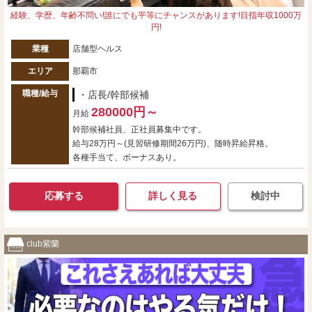
経験、学歴、年齢不問い!誰にでも平等にチャンスがあります!目指年収1000万
円!
業種
店舗型ヘルス
エリア
那覇市
職種/給与
・店長/幹部候補
280000円～
月給
幹部候補社員、正社員募集中です。
給与28万円～(見習研修期間26万円)、随時昇給昇格。
各種手当て、ボーナスあり。
応募する
詳しく見る
検討中
club紫蘭