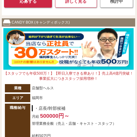
応募する
詳しく見る
検討中
CANDY BOX (キャンディボックス)
【スタッフでも年収500万！】【即日入寮できる寮あり！】売上高4億円突破！
事業拡大につきスタッフ採用増枠！
業種
店舗型ヘルス
エリア
福岡市
職種/給与
・店長/幹部候補
500000円～
月給
管理業務全般（売上・店舗・キャスト・スタッフ）
給料50万円