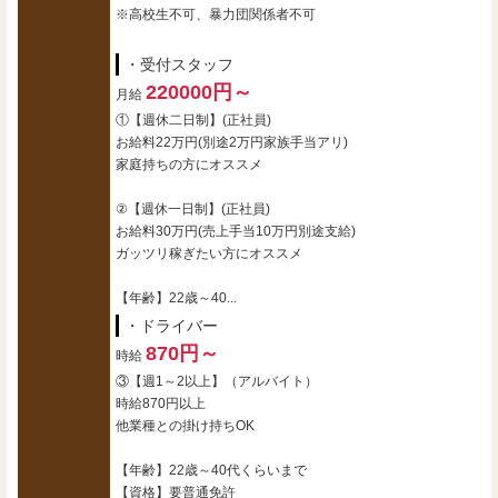
※高校生不可、暴力団関係者不可
・受付スタッフ
220000円～
月給
①【週休二日制】(正社員)
お給料22万円(別途2万円家族手当アリ)
家庭持ちの方にオススメ
②【週休一日制】(正社員)
お給料30万円(売上手当10万円別途支給)
ガッツリ稼ぎたい方にオススメ
【年齢】22歳～40...
・ドライバー
870円～
時給
③【週1～2以上】（アルバイト）
時給870円以上
他業種との掛け持ちOK
【年齢】22歳～40代くらいまで
【資格】要普通免許