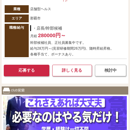
円!
業種
店舗型ヘルス
エリア
那覇市
職種/給与
・店長/幹部候補
280000円～
月給
幹部候補社員、正社員募集中です。
給与28万円～(見習研修期間26万円)、随時昇給昇格。
各種手当て、ボーナスあり。
応募する
詳しく見る
検討中
club紫蘭