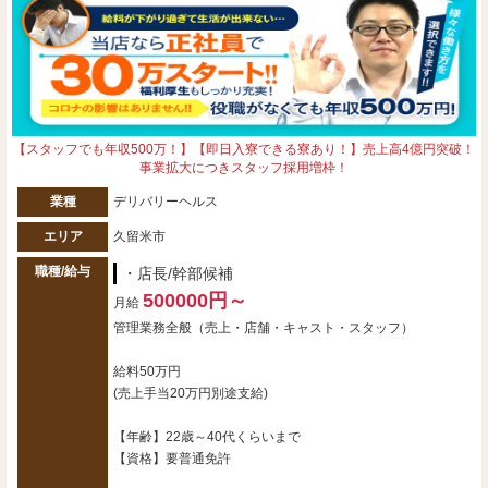
【スタッフでも年収500万！】【即日入寮できる寮あり！】売上高4億円突破！
事業拡大につきスタッフ採用増枠！
業種
デリバリーヘルス
エリア
久留米市
職種/給与
・店長/幹部候補
500000円～
月給
管理業務全般（売上・店舗・キャスト・スタッフ）
給料50万円
(売上手当20万円別途支給)
【年齢】22歳～40代くらいまで
【資格】要普通免許