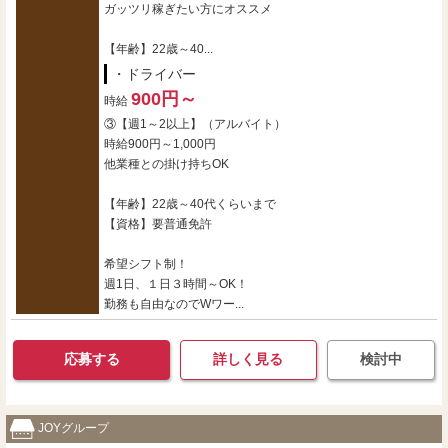
ガッツリ稼ぎたい方にオススメ
【年齢】22歳～40...
・ドライバー
900円～
時給
③【週1～2以上】（アルバイト）
時給900円～1,000円
他業種との掛け持ちOK
【年齢】22歳～40代くらいまで
【資格】要普通免許
希望シフト制！
週1日、１日３時間～OK！
勤務も自由なのでWワー...
応募する
詳しく見る
検討中
JOYグループ