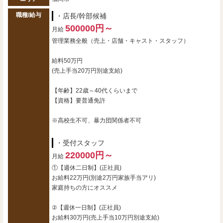
職種/給与
・店長/幹部候補
500000円～
月給
管理業務全般（売上・店舗・キャスト・スタッフ）
給料50万円
(売上手当20万円別途支給)
【年齢】22歳～40代くらいまで
【資格】要普通免許
※高校生不可、暴力団関係者不可
・受付スタッフ
220000円～
月給
①【週休二日制】(正社員)
お給料22万円(別途2万円家族手当アリ)
家庭持ちの方にオススメ
②【週休一日制】(正社員)
お給料30万円(売上手当10万円別途支給)