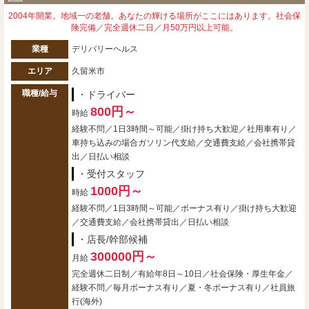
2004年開業。地域一の老舗。あなたの輝ける場所がここにはあります。社会保
険完備／完全週休二日／月50万円以上可能。
業種
デリバリーヘルス
エリア
久留米市
職種/給与
・ドライバー
800円～
時給
経験不問／1日3時間～可能／掛け持ち大歓迎／社用車有り／
車持ち込みの場合ガソリン代支給／交通費支給／会社携帯貸
出／日払い相談
・受付スタッフ
1000円～
時給
経験不問／1日3時間～可能／ボーナス有り／掛け持ち大歓迎
／交通費支給／会社携帯貸出／日払い相談
・店長/幹部候補
300000円～
月給
完全週休二日制／有給年8日～10日／社会保険・厚生年金／
経験不問／毎月ボーナス有り／夏・冬ボーナス有り／社員旅
行(海外)