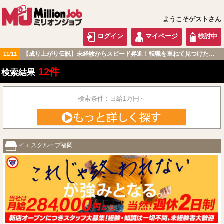
ようこそゲストさん
ログイン
マイページ
検討中
【成り上がり伝説】未経験からスピード昇進！転職を重ねて見つけた『本当に働きやすい職場』とは？
11/11
九州・沖縄版
12件
検索結果
検索条件 : 日給1万円～
イエスグループ福岡