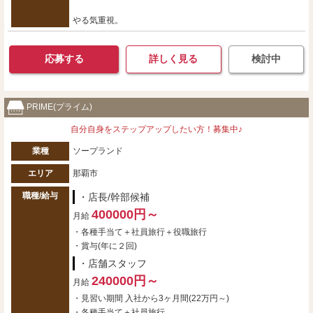
やる気重視。
応募する
詳しく見る
検討中
PRIME(プライム)
自分自身をステップアップしたい方！募集中♪
業種
ソープランド
エリア
那覇市
職種/給与
・店長/幹部候補
400000円～
月給
・各種手当て＋社員旅行＋役職旅行
・賞与(年に２回)
・店舗スタッフ
240000円～
月給
・見習い期間 入社から3ヶ月間(22万円～)
・各種手当て＋社員旅行