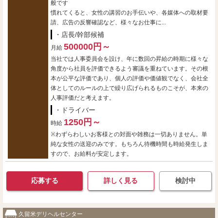
般です
慣れてくると、女性の講習のお手伝いや、各媒体への取材要
請、広告の反響確認など、様々なお仕事に...
・店長/幹部候補
500000円～
月給
当社では人事委員会を設け、年に数回の昇給の時期に様々な
角度から社員を評価できるよう審議を重ねています。その根
本が公平な評価であり、個人の評価や価値観でなく、会社全
体としてのルールの上で繰り広げられるものこそが、本来の
人事評価だと考えます。
・ドライバー
1250円～
時給
※わずらわしいお客様との対面や雑務は一切ありません。単
純な女性の送迎のみです。もちろん待機時間も時給発生しま
すので、お給料が安定します。
応募する
詳しく見る
検討中
久留米デリヘルセンター