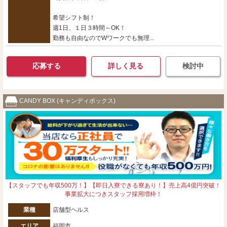
希望シフト制！
週1日、１日３時間～OK！
勤務も自由なのでWワークでも無理...
応募する
詳しく見る
検討中
CANDY BOX (キャンディボックス)
【スタッフでも年収500万！】【即日入寮できる寮あり！】売上高4億円突破！
事業拡大につきスタッフ採用増枠！
業種
店舗型ヘルス
エリア
福岡市