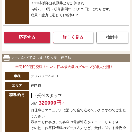
＊22時以降は夜勤手当が加算され、
時給2,000円（研修期間中は1,875円）になります。
成果・能力に応じてお給料UP！
...
応募する
詳しく見る
検討中
ノーハンドで楽しませる人妻 福岡店
年商100億円突破！ついに日本最大級のグループが求人公開！！
業種
デリバリーヘルス
エリア
福岡市
職種/給与
・受付スタッフ
320000円～
月給
お仕事はマニュアルに沿って全て進めていきますのでご安心
ください
最初のお仕事は、お客様の電話対応がメインになります
その他、お客様情報のデータ入力など、受付に関する業務全