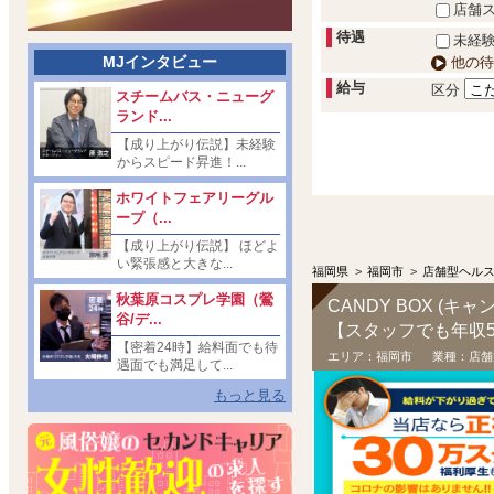
店舗
待遇
未経験
MJインタビュー
他の待
給与
区分
スチームバス・ニューグ
ランド...
【成り上がり伝説】未経験
からスピード昇進！...
ホワイトフェアリーグル
ープ（...
【成り上がり伝説】 ほどよ
い緊張感と大きな...
福岡県
>
福岡市
>
店舗型ヘル
秋葉原コスプレ学園（鶯
CANDY BOX (キ
谷/デ...
【密着24時】給料面でも待
エリア：
福岡市
業種：
店舗
遇面でも満足して...
もっと見る