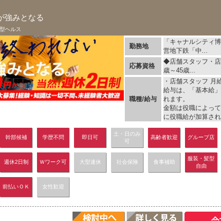
が強みとなる
型ヘルス
「キャナルシティ博
勤務地
営地下鉄「中...
◆店舗スタッフ・店
応募資格
歳～45歳...
・店舗スタッフ 月給 
給与は、「基本給」
職種/給与
れます。
金額は役職によって
に役職給が加算され、
土・日のみ
幹部候補
学歴不問
即日可
高齢者歓迎
グループ店
可
服装・髪型
週休2日制
Ｗワーク可
大型連休
社会保険
食事補助
自由
前払いＯＫ
女性歓迎