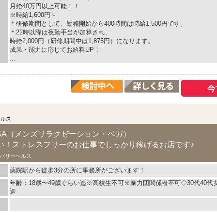
月給40万円以上可能！！
※時給1,600円～
＊研修期間として、勤務開始から400時間は時給1,500円です。
＊22時以降は夜勤手当が加算され、
時給2,000円（研修期間中は1,875円）になります。
成果・能力に応じてお給料UP！
...
ヘルス
ion VEGA（メンズリラクゼーション・ベガ）
い！ストレスフリーのお仕事でしっかり稼げるお店です♪
バリーヘルス
薬院駅から徒歩3分の所に事務所がございます！
年齢：18歳〜49歳ぐらい迄※高校生不可※暴力団関係者不可◇30代40
迎