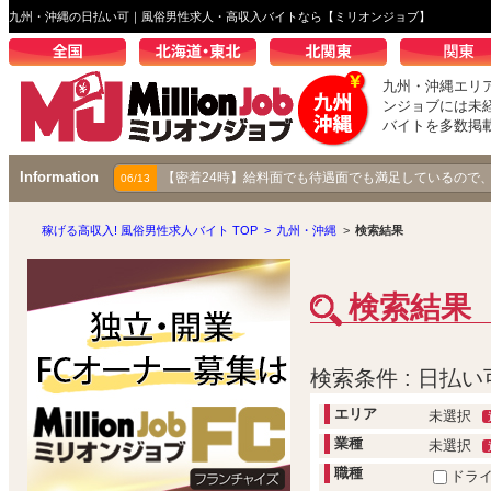
九州・沖縄の日払い可｜風俗男性求人・高収入バイトなら【ミリオンジョブ】
九州・沖縄エリ
ンジョブには未
バイトを多数掲
Information
【密着24時】給料面でも待遇面でも満足しているので
06/13
稼げる高収入! 風俗男性求人バイト TOP
>
九州・沖縄
>
検索結果
検索結果
検索条件 : 日払い
エリア
未選択
業種
未選択
職種
ドラ