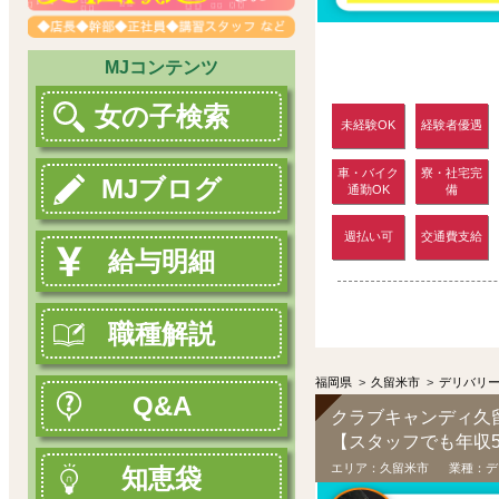
MJコンテンツ
女の子検索
未経験OK
経験者優遇
車・バイク
寮・社宅完
MJブログ
通勤OK
備
週払い可
交通費支給
給与明細
職種解説
福岡県
>
久留米市
>
デリバリ
Q&A
クラブキャンディ久
エリア：
久留米市
業種：
デ
知恵袋