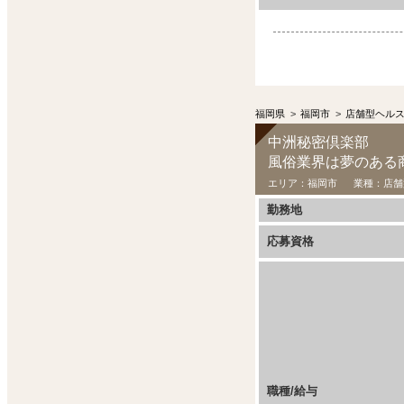
福岡県
>
福岡市
>
店舗型ヘル
中洲秘密倶楽部
風俗業界は夢のある
エリア：
福岡市
業種：
店舗
勤務地
応募資格
職種/給与