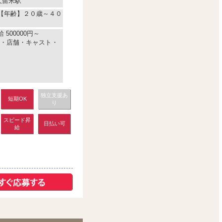
久留米駅
)【年齢】２０歳～４０
 500000円～
・店舗・キャスト・
独立支援あ
短期OK
り
スピード昇
日払い可
給