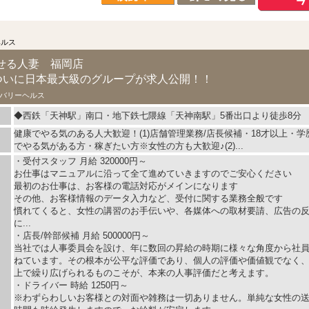
ヘルス
せる人妻 福岡店
！ついに日本最大級のグループが求人公開！！
バリーヘルス
◆西鉄「天神駅」南口・地下鉄七隈線「天神南駅」5番出口より徒歩8分
健康でやる気のある人大歓迎！(1)店舗管理業務/店長候補・18才以上・
でやる気がある方・稼ぎたい方※女性の方も大歓迎♪(2)...
・受付スタッフ 月給 320000円～
お仕事はマニュアルに沿って全て進めていきますのでご安心ください
最初のお仕事は、お客様の電話対応がメインになります
その他、お客様情報のデータ入力など、受付に関する業務全般です
慣れてくると、女性の講習のお手伝いや、各媒体への取材要請、広告の
に...
・店長/幹部候補 月給 500000円～
当社では人事委員会を設け、年に数回の昇給の時期に様々な角度から社
ねています。その根本が公平な評価であり、個人の評価や価値観でなく
上で繰り広げられるものこそが、本来の人事評価だと考えます。
・ドライバー 時給 1250円～
※わずらわしいお客様との対面や雑務は一切ありません。単純な女性の