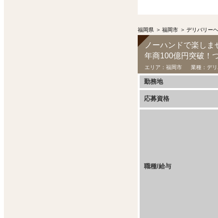
福岡県
>
福岡市
>
デリバリー
ノーハンドで楽しま
年商100億円突破
エリア：
福岡市
業種：
デリ
勤務地
応募資格
職種/給与