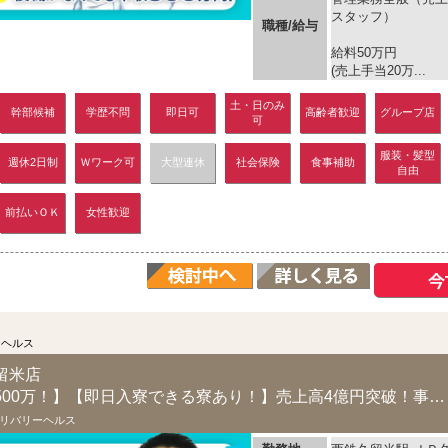
スタッフ）
職種/給与
給料50万円
(売上手当20万...
土・日のみ
幹部候補
学歴不問
即日可
高齢者歓迎
グループ店
可
服装・髪型
週休2日制
Ｗワーク可
大型連休
社会保険
食事補助
自由
前払いＯＫ
女性歓迎
ーヘルス
留米店
【スタッフでも年収500万！】【即日入寮できる寮あり！】売上高4億円突破！事業拡大につ...
リバリーヘルス