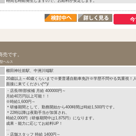
時間も時給発生しますので、お給料が安定します。
ス
商売です。
型ヘルス
櫛田神社前駅、中洲川端駅
20歳以上～40歳くらいまで※要普通自動車免許※学歴不問やる気重視！
面接に来てください(^^)/
・店長/幹部候補 月給 400000円～
月給40万円以上可能！！
※時給1,600円～
＊研修期間として、勤務開始から400時間は時給1,500円です。
＊22時以降は夜勤手当が加算され、
時給2,000円（研修期間中は1,875円）になります。
成果・能力に応じてお給料UP！
...
・店舗スタッフ 時給 1400円～