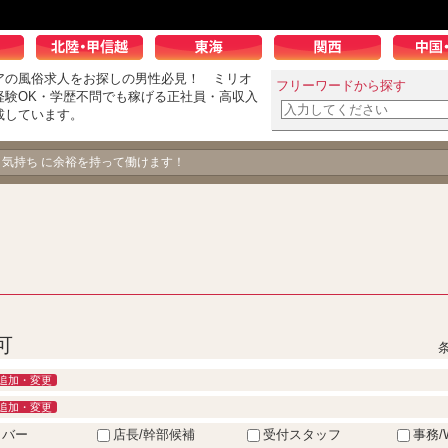
アの風俗求人をお探しの男性必見！ ミリオ
フリーワードから探す
経験OK・学歴不問でも稼げる正社員・高収入
載しています。
、気持ち に余裕を持って働けます！
可
追加・変更
追加・変更
イバー
店長/幹部候補
受付スタッフ
事務/