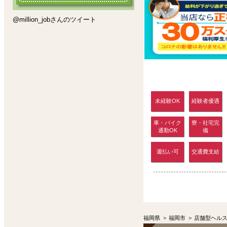
@million_jobさんのツイート
未経験OK
経験者優遇
車・バイク
寮・社宅完
通勤OK
備
週払い可
交通費支給
福岡県
>
福岡市
>
店舗型ヘル