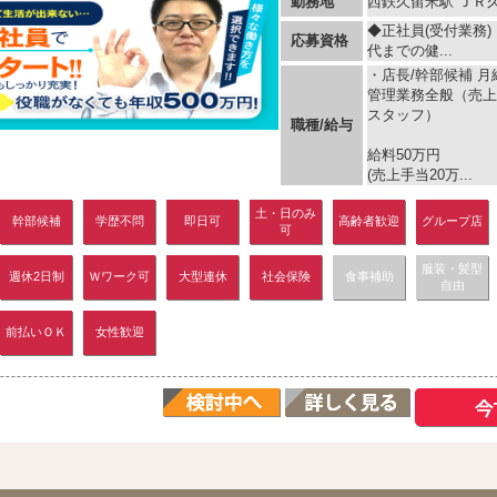
勤務地
西鉄久留米駅 ＪＲ
◆正社員(受付業務
応募資格
代までの健...
・店長/幹部候補 月給
管理業務全般（売上
スタッフ）
職種/給与
給料50万円
(売上手当20万...
土・日のみ
幹部候補
学歴不問
即日可
高齢者歓迎
グループ店
可
服装・髪型
週休2日制
Ｗワーク可
大型連休
社会保険
食事補助
自由
前払いＯＫ
女性歓迎
ス