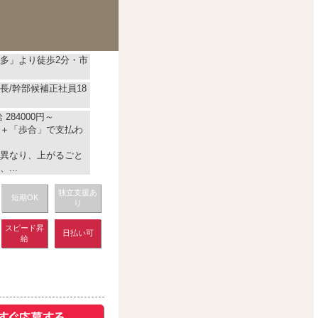
多」より徒歩2分・市
長/幹部候補正社員18
284000円～
＋「歩合」で支払わ
異なり、上がるごと
...
独立支援あ
短期OK
り
スピード昇
日払い可
給