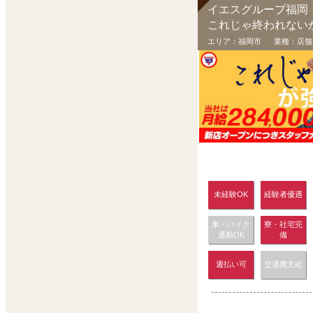
イエスグループ福岡
これじゃ終われない
エリア：
福岡市
業種：
店舗
未経験OK
経験者優遇
車・バイク
寮・社宅完
通勤OK
備
週払い可
交通費支給