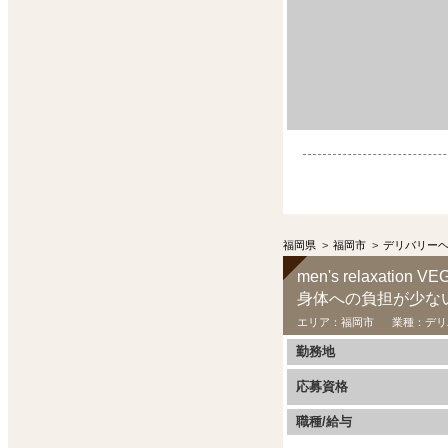
福岡県
>
福岡市
>
デリバリー
men's relaxat
身体への負担が少な
エリア：
福岡市
業種：
デリ
勤務地
応募資格
職種/給与