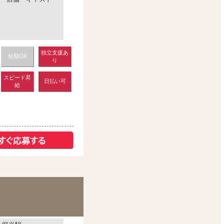
独立支援あ
短期OK
り
スピード昇
日払い可
給