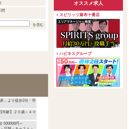
他
オススメ求人
不問
スピリッツ麻布十番店
を含む
ハピネスグループ
多」より徒歩2分・市
)【年齢】２０歳～４０
 500000円～
・店舗・キャスト・