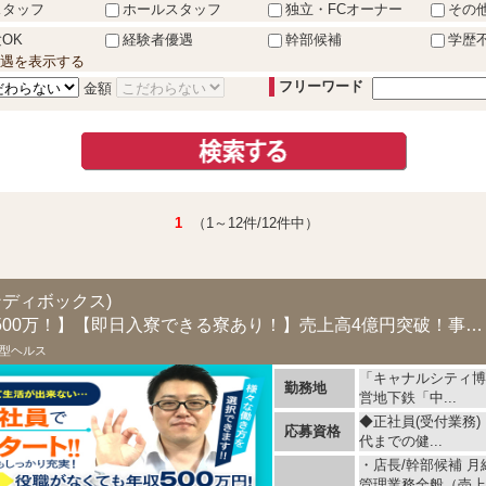
スタッフ
ホールスタッフ
独立・FCオーナー
その
OK
経験者優遇
幹部候補
学歴
遇を表示する
フリーワード
金額
1
（1～12件/12件中）
ス
ャンディボックス)
【スタッフでも年収500万！】【即日入寮できる寮あり！】売上高4億円突破！事業拡大につ...
型ヘルス
「キャナルシティ博
勤務地
営地下鉄「中...
◆正社員(受付業務
応募資格
代までの健...
・店長/幹部候補 月給
管理業務全般（売上