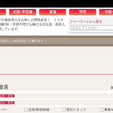
アの風俗求人をお探しの男性必見！ ミリオ
フリーワードから探す
経験OK・学歴不問でも稼げる正社員・高収入
載しています。
男の飽くなき挑戦！
、気持ち に余裕を持って働けます！
優遇
追加・変更
追加・変更
イバー
店長/幹部候補
受付スタッフ
事務/