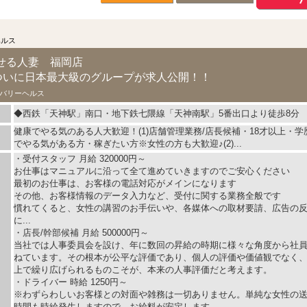
ヘルス
せる人妻 福岡店
！ついに日本最大級のグループが求人公開！！
バリーヘルス
◆西鉄「天神駅」南口・地下鉄七隈線「天神南駅」5番出口より徒歩8分
健康でやる気のある人大歓迎！(1)店舗管理業務/店長候補・18才以上・
でやる気がある方・稼ぎたい方※女性の方も大歓迎♪(2)...
・受付スタッフ 月給 320000円～
お仕事はマニュアルに沿って全て進めていきますのでご安心ください
最初のお仕事は、お客様の電話対応がメインになります
その他、お客様情報のデータ入力など、受付に関する業務全般です
慣れてくると、女性の講習のお手伝いや、各媒体への取材要請、広告の
に...
・店長/幹部候補 月給 500000円～
当社では人事委員会を設け、年に数回の昇給の時期に様々な角度から社
ねています。その根本が公平な評価であり、個人の評価や価値観でなく
上で繰り広げられるものこそが、本来の人事評価だと考えます。
・ドライバー 時給 1250円～
※わずらわしいお客様との対面や雑務は一切ありません。単純な女性の
時間も時給発生しますので、お給料が安定します。