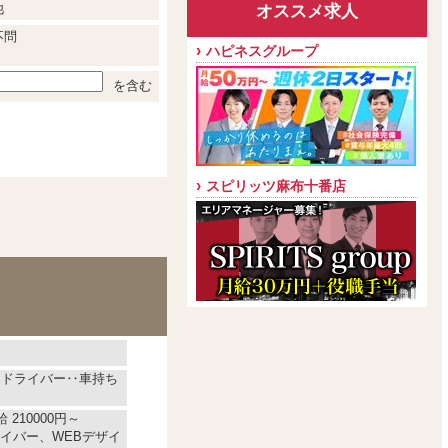
他
オススメ求人
不問
ハピネスグループ
を含む
スピリッツ麻布十番店
※ドライバー‥車持ち
 210000円～
イバー、WEBデザイ