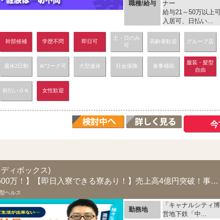
職種/給与
ナー
給与21～50万以
入居可、日払い...
土・日のみ
幹部候補
学歴不問
即日可
高齢者歓迎
グループ店
可
服装・髪型
週休2日制
Ｗワーク可
大型連休
社会保険
食事補助
自由
前払いＯＫ
女性歓迎
ス
ャンディボックス)
【スタッフでも年収500万！】【即日入寮できる寮あり！】売上高4億円突破！事業拡大につ...
型ヘルス
「キャナルシティ博
勤務地
営地下鉄「中...