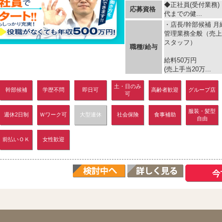
◆正社員(受付業務
応募資格
代までの健...
・店長/幹部候補 月給
管理業務全般（売上
スタッフ）
職種/給与
給料50万円
(売上手当20万...
土・日のみ
幹部候補
学歴不問
即日可
高齢者歓迎
グループ店
可
服装・髪型
週休2日制
Ｗワーク可
大型連休
社会保険
食事補助
自由
前払いＯＫ
女性歓迎
ス