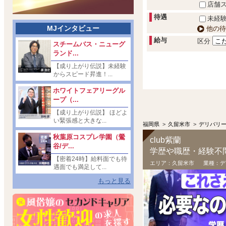
店舗
待遇
未経験
MJインタビュー
他の待
給与
区分
スチームバス・ニューグ
ランド...
【成り上がり伝説】未経験
からスピード昇進！...
ホワイトフェアリーグル
ープ（...
【成り上がり伝説】 ほどよ
い緊張感と大きな...
福岡県
>
久留米市
>
デリバリ
秋葉原コスプレ学園（鶯
club紫蘭
谷/デ...
学歴や職歴・経験不問
【密着24時】給料面でも待
エリア：
久留米市
業種：
デ
遇面でも満足して...
もっと見る