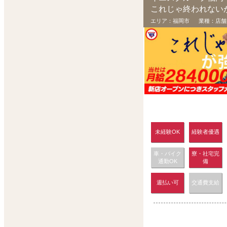
これじゃ終われない
エリア：
福岡市
業種：
店舗
未経験OK
経験者優遇
車・バイク
寮・社宅完
通勤OK
備
週払い可
交通費支給