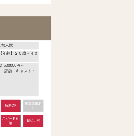
久留米駅
)【年齢】２０歳～４０
 500000円～
・店舗・キャスト・
独立支援あ
短期OK
り
スピード昇
日払い可
給