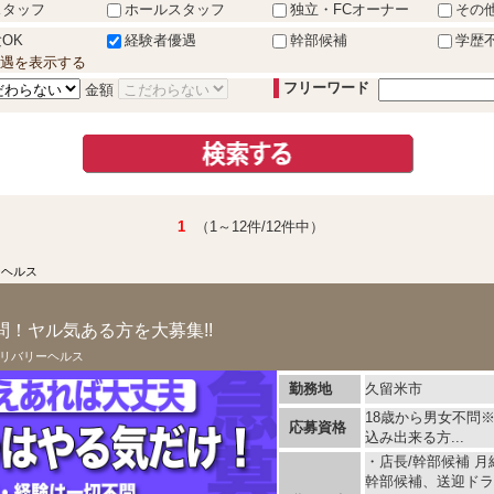
スタッフ
ホールスタッフ
独立・FCオーナー
その
OK
経験者優遇
幹部候補
学歴
遇を表示する
フリーワード
金額
1
（1～12件/12件中）
ーヘルス
！ヤル気ある方を大募集!!
リバリーヘルス
勤務地
久留米市
18歳から男女不問
応募資格
込み出来る方...
・店長/幹部候補 月給
幹部候補、送迎ドラ