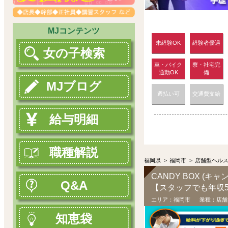
MJコンテンツ
未経験OK
経験者優遇
女の子検索
車・バイク
寮・社宅完
通勤OK
備
MJブログ
週払い可
交通費支給
給与明細
職種解説
福岡県
>
福岡市
>
店舗型ヘル
CANDY BOX (キ
Q&A
エリア：
福岡市
業種：
店舗
知恵袋