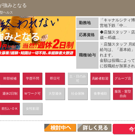
が強みとなる
型ヘルス
「キャナルシティ博
勤務地
営地下鉄「中...
◆店舗スタッフ・店
応募資格
歳～45歳...
・店舗スタッフ 月給 
給与は、「基本給」
職種/給与
れます。
金額は役職によって
に役職給が加算され、
土・日のみ
幹部候補
学歴不問
即日可
高齢者歓迎
グループ店
可
服装・髪型
週休2日制
Ｗワーク可
大型連休
社会保険
食事補助
自由
前払いＯＫ
女性歓迎