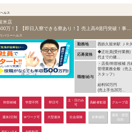
ーヘルス
留米店
【スタッフでも年収500万！】【即日入寮できる寮あり！】売上高4億円突破！事業拡大につ...
リバリーヘルス
勤務地
西鉄久留米駅 ＪＲ
◆正社員(受付業務
応募資格
代までの健...
・店長/幹部候補 月給
管理業務全般（売上
スタッフ）
職種/給与
給料50万円
(売上手当20万...
土・日のみ
幹部候補
学歴不問
即日可
高齢者歓迎
グループ店
可
服装・髪型
週休2日制
Ｗワーク可
大型連休
社会保険
食事補助
自由
前払いＯＫ
女性歓迎