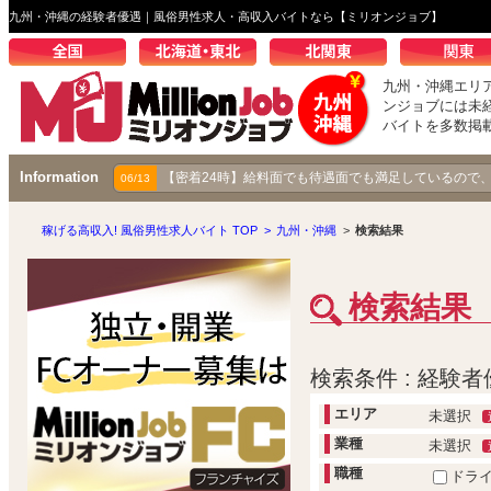
九州・沖縄の経験者優遇｜風俗男性求人・高収入バイトなら【ミリオンジョブ】
九州・沖縄エリ
ンジョブには未
バイトを多数掲
Information
【成り上がり伝説】秋コスグループで着実に昇り続ける
【密着24時】給料面でも待遇面でも満足しているので
03/25
06/13
稼げる高収入! 風俗男性求人バイト TOP
>
九州・沖縄
>
検索結果
検索結果
検索条件 : 経験者
エリア
未選択
業種
未選択
職種
ドラ