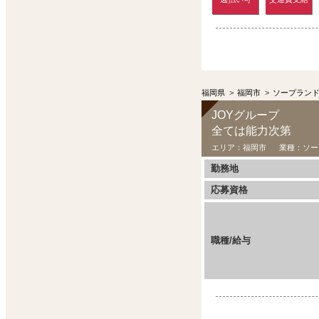
福岡県
>
福岡市
>
ソープラン
JOYグループ
全ては能力次第
エリア：
福岡市
業種：
ソー
勤務地
応募資格
職種/給与