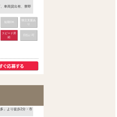
上可、車両貸出有、寮即
独立支援あ
短期OK
り
スピード昇
日払い可
給
多」より徒歩2分・市