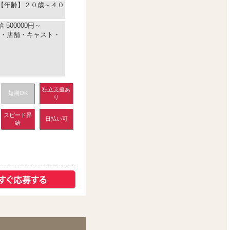
)【年齢】２０歳～４０
 500000円～
・店舗・キャスト・
独立支援あ
短期OK
り
スピード昇
日払い可
給