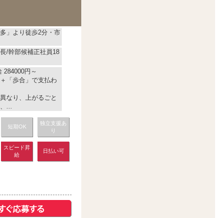
多」より徒歩2分・市
長/幹部候補正社員18
284000円～
＋「歩合」で支払わ
異なり、上がるごと
...
独立支援あ
短期OK
り
スピード昇
日払い可
給