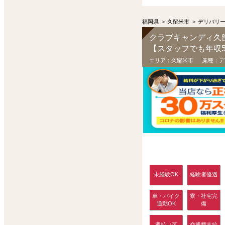
福岡県
>
久留米市
>
デリバリ
クラブキャンディ久
エリア：
久留米市
業種：
デ
未経験OK
経験者優遇
車・バイク
寮・社宅完
通勤OK
備
週払い可
交通費支給