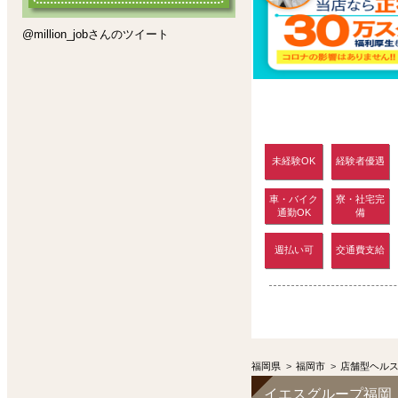
@million_jobさんのツイート
未経験OK
経験者優遇
車・バイク
寮・社宅完
通勤OK
備
週払い可
交通費支給
福岡県
>
福岡市
>
店舗型ヘル
イエスグループ福岡