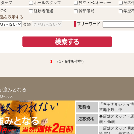
スタッフ
ホールスタッフ
独立・FCオーナー
その
OK
経験者優遇
幹部候補
学歴
遇を表示する
フリーワード
金額
1
（1～6件/6件中）
ス
が強みとなる
型ヘルス
「キャナルシティ博
勤務地
営地下鉄「中...
◆店舗スタッフ・店
応募資格
歳～45歳...
・店舗スタッフ 月給 
給与は、「基本給」