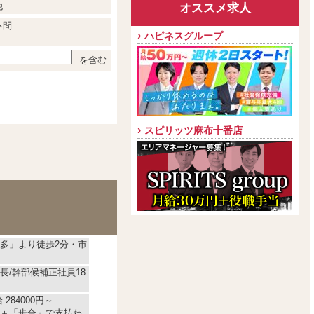
他
オススメ求人
不問
ハピネスグループ
を含む
スピリッツ麻布十番店
多」より徒歩2分・市
長/幹部候補正社員18
284000円～
＋「歩合」で支払わ