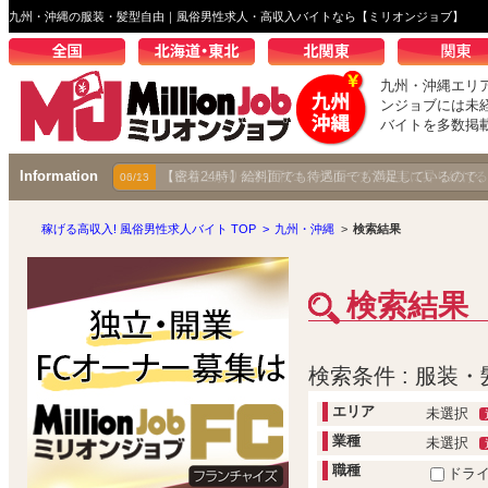
九州・沖縄の服装・髪型自由｜風俗男性求人・高収入バイトなら【ミリオンジョブ】
九州・沖縄エリ
ンジョブには未
バイトを多数掲
Information
【成り上がり伝説】秋コスグループで着実に昇り続ける
03/25
稼げる高収入! 風俗男性求人バイト TOP
>
九州・沖縄
>
検索結果
検索結果
検索条件 : 服装
エリア
未選択
業種
未選択
職種
ドラ