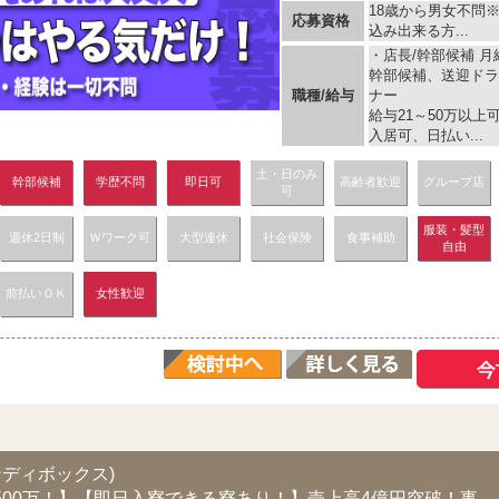
18歳から男女不問
応募資格
込み出来る方...
・店長/幹部候補 月給
幹部候補、送迎ドラ
職種/給与
ナー
給与21～50万以
入居可、日払い...
土・日のみ
幹部候補
学歴不問
即日可
高齢者歓迎
グループ店
可
服装・髪型
週休2日制
Ｗワーク可
大型連休
社会保険
食事補助
自由
前払いＯＫ
女性歓迎
ス
ャンディボックス)
【スタッフでも年収500万！】【即日入寮できる寮あり！】売上高4億円突破！事業拡大につ...