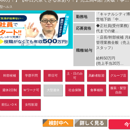
型ヘルス
「キャナルシティ博
勤務地
営地下鉄「中...
◆正社員(受付業務
応募資格
代までの健...
・店長/幹部候補 月給
管理業務全般（売上
スタッフ）
職種/給与
給料50万円
(売上手当20万...
土・日のみ
幹部候補
学歴不問
即日可
高齢者歓迎
グループ店
可
服装・髪型
週休2日制
Ｗワーク可
大型連休
社会保険
食事補助
自由
前払いＯＫ
女性歓迎