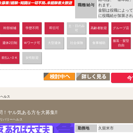
職種/給与
れます。
金額は役職によって
に役職給が加算され、
土・日のみ
幹部候補
学歴不問
即日可
高齢者歓迎
グループ店
可
服装・髪型
週休2日制
Ｗワーク可
大型連休
社会保険
食事補助
自由
前払いＯＫ
女性歓迎
ーヘルス
！ヤル気ある方を大募集!!
リバリーヘルス
勤務地
久留米市