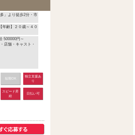
多」より徒歩2分・市
)【年齢】２０歳～４０
 500000円～
・店舗・キャスト・
独立支援あ
短期OK
り
スピード昇
日払い可
給