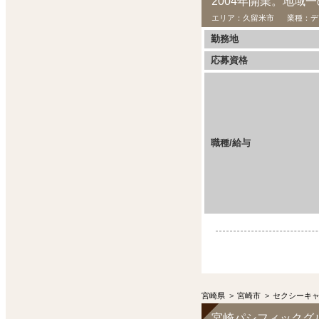
エリア：
久留米市
業種：
デ
勤務地
応募資格
職種/給与
宮崎県
>
宮崎市
>
セクシーキ
宮崎パシフィックグ