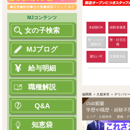
MJコンテンツ
未経験OK
経験者優遇
女の子検索
車・バイク
寮・社宅完
通勤OK
備
MJブログ
週払い可
交通費支給
給与明細
職種解説
福岡県
>
久留米市
>
デリバリ
club紫蘭
Q&A
学歴や職歴・経験不問
エリア：
久留米市
業種：
デ
知恵袋