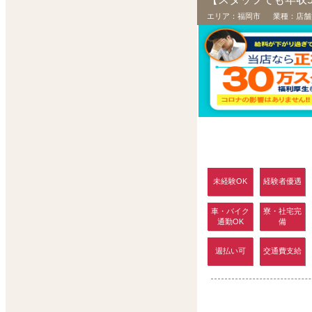
エリア：
福岡市
業種：
店舗
未経験OK
経験者優遇
車・バイク
寮・社宅完
通勤OK
備
週払い可
交通費支給