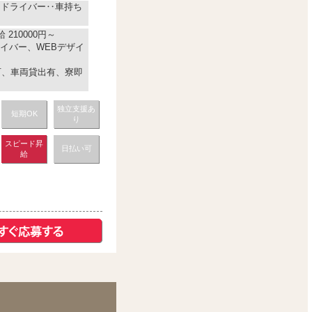
※ドライバー‥車持ち
 210000円～
イバー、WEBデザイ
上可、車両貸出有、寮即
独立支援あ
短期OK
り
スピード昇
日払い可
給