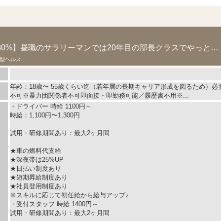
ス
【未経験からの入社80%】昼職のサラリーマンでは20年目の部長クラスでやっと辿りつける...
型ヘルス
年齢：18歳〜 55歳くらい迄（若年層の長期キャリア形成を図るため）
不可※暴力団関係者不可即面接・即勤務可能／履歴書不用※...
・ドライバー 時給 1100円～
時給：1,100円〜1,300円
試用・研修期間あり：最大2ヶ月間
★車の燃料代支給
★深夜帯は25%UP
★日払い制度あり
★短期昇給制度あり
★社員登用制度あり
※スキルに応じて初任給から給与アップ♪
・受付スタッフ 時給 1400円～
試用・研修期間あり：最大2ヶ月間