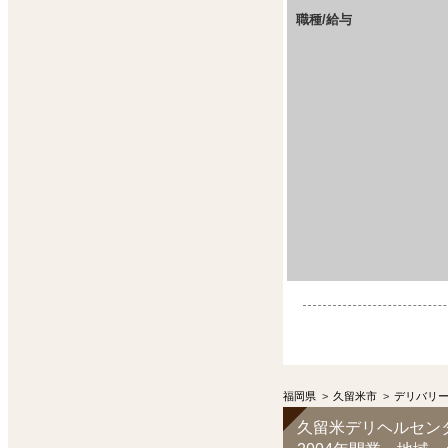
職種/給与
福岡県
>
久留米市
>
デリバリ
久留米デリヘルセン