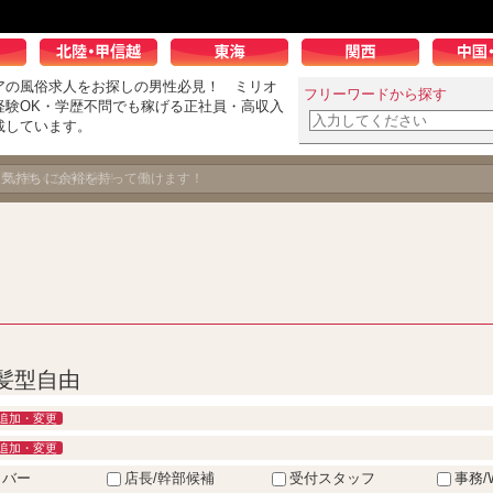
アの風俗求人をお探しの男性必見！ ミリオ
フリーワードから探す
経験OK・学歴不問でも稼げる正社員・高収入
載しています。
男の飽くなき挑戦！
・髪型自由
追加・変更
追加・変更
イバー
店長/幹部候補
受付スタッフ
事務/