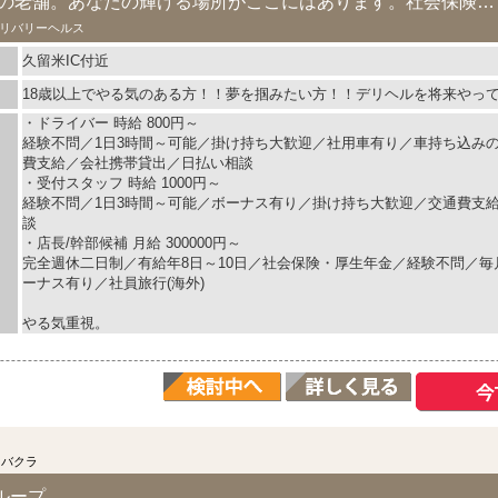
2004年開業。地域一の老舗。あなたの輝ける場所がここにはあります。社会保険完備／完全...
リバリーヘルス
久留米IC付近
18歳以上でやる気のある方！！夢を掴みたい方！！デリヘルを将来やっ
・ドライバー 時給 800円～
経験不問／1日3時間～可能／掛け持ち大歓迎／社用車有り／車持ち込み
費支給／会社携帯貸出／日払い相談
・受付スタッフ 時給 1000円～
経験不問／1日3時間～可能／ボーナス有り／掛け持ち大歓迎／交通費支
談
・店長/幹部候補 月給 300000円～
完全週休二日制／有給年8日～10日／社会保険・厚生年金／経験不問／
ーナス有り／社員旅行(海外)
やる気重視。
ャバクラ
ループ