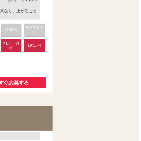
異なり、上がるごと
...
独立支援あ
短期OK
り
スピード昇
日払い可
給