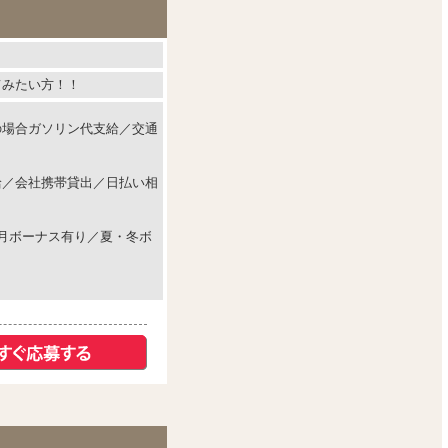
てみたい方！！
の場合ガソリン代支給／交通
給／会社携帯貸出／日払い相
毎月ボーナス有り／夏・冬ボ