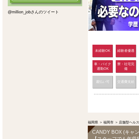
@million_jobさんのツイート
未経験OK
経験者優遇
車・バイク
寮・社宅完
通勤OK
備
週払い可
交通費支給
福岡県
>
福岡市
>
店舗型ヘル
CANDY BOX (キ