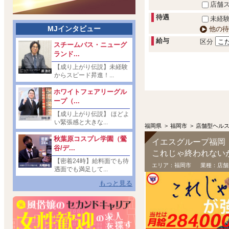
店舗
待遇
未経験
MJインタビュー
他の待
給与
区分
スチームバス・ニューグ
ランド...
【成り上がり伝説】未経験
からスピード昇進！...
ホワイトフェアリーグル
ープ（...
【成り上がり伝説】 ほどよ
い緊張感と大きな...
福岡県
>
福岡市
>
店舗型ヘル
秋葉原コスプレ学園（鶯
イエスグループ福岡
谷/デ...
これじゃ終われない
【密着24時】給料面でも待
エリア：
福岡市
業種：
店舗
遇面でも満足して...
もっと見る