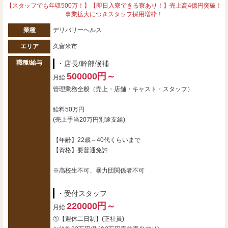
【スタッフでも年収500万！】【即日入寮できる寮あり！】売上高4億円突破！
事業拡大につきスタッフ採用増枠！
業種
デリバリーヘルス
エリア
久留米市
職種/給与
・店長/幹部候補
500000円～
月給
管理業務全般（売上・店舗・キャスト・スタッフ）
給料50万円
(売上手当20万円別途支給)
【年齢】22歳～40代くらいまで
【資格】要普通免許
※高校生不可、暴力団関係者不可
・受付スタッフ
220000円～
月給
①【週休二日制】(正社員)