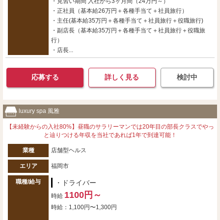
・見習い期間 入社から3ヶ月間（24万円～）
・正社員（基本給26万円＋各種手当て＋社員旅行）
・主任(基本給35万円＋各種手当て＋社員旅行＋役職旅行)
・副店長（基本給35万円＋各種手当て＋社員旅行＋役職旅
行）
・店長...
応募する
詳しく見る
検討中
luxury spa 風雅
【未経験からの入社80%】昼職のサラリーマンでは20年目の部長クラスでやっ
と辿りつける年収を当社であれば1年で到達可能！
業種
店舗型ヘルス
エリア
福岡市
職種/給与
・ドライバー
1100円～
時給
時給：1,100円〜1,300円