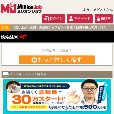
ようこそゲストさん
ログイン
マイページ
検討中
【成り上がり伝説】未経験からスピード昇進！転職を重ねて見つけた『本当に働きやすい職場』とは？
11/11
九州・沖縄版
4件
検索結果
検索条件 : 大型連休
クラブキャンディ久留米店