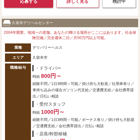
応募する
詳しく見る
検討中
久留米デリヘルセンター
2004年開業。地域一の老舗。あなたの輝ける場所がここにはあります。社会保
険完備／完全週休二日／月50万円以上可能。
業種
デリバリーヘルス
エリア
久留米市
職種/給与
・ドライバー
800円～
時給
経験不問／1日3時間～可能／掛け持ち大歓迎／社用車有り／
車持ち込みの場合ガソリン代支給／交通費支給／会社携帯貸
出／日払い相談
・受付スタッフ
1000円～
時給
経験不問／1日3時間～可能／ボーナス有り／掛け持ち大歓迎
／交通費支給／会社携帯貸出／日払い相談
・店長/幹部候補