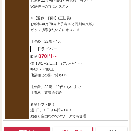
お給料22万円(別途2万円家族手当アリ)
家庭持ちの方にオススメ
②【週休一日制】(正社員)
お給料30万円(売上手当10万円別途支給)
ガッツリ稼ぎたい方にオススメ
【年齢】22歳～40...
・ドライバー
870円～
時給
③【週1～2以上】（アルバイト）
時給870円以上
他業種との掛け持ちOK
【年齢】22歳～40代くらいまで
【資格】要普通免許
希望シフト制！
週1日、１日３時間～OK！
勤務も自由なのでWワークでも無理...