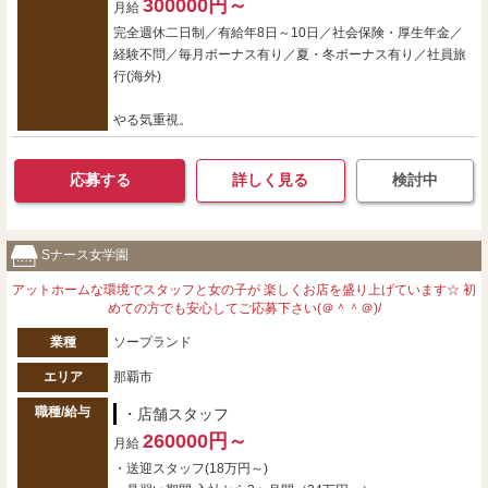
300000円～
月給
完全週休二日制／有給年8日～10日／社会保険・厚生年金／
経験不問／毎月ボーナス有り／夏・冬ボーナス有り／社員旅
行(海外)
やる気重視。
応募する
詳しく見る
検討中
Sナース女学園
アットホームな環境でスタッフと女の子が 楽しくお店を盛り上げています☆ 初
めての方でも安心してご応募下さい(＠＾＾＠)/
業種
ソープランド
エリア
那覇市
職種/給与
・店舗スタッフ
260000円～
月給
・送迎スタッフ(18万円～)