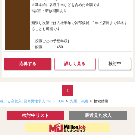
※基本給に各種手当などを含めた金額です。
※試用・研修期間あり
頑張り次第では入社半年で幹部候補、1年で店長まで昇格す
ることも可能です！
［役職ごとの予想年収］
一般職 450...
応募する
詳しく見る
検討中
1
稼げる高収入! 風俗男性求人バイト TOP
>
九州・沖縄
>
検索結果
検討中リスト
最近見た求人