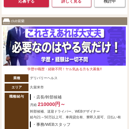
応募する
詳しく見る
検討中
club紫蘭
学歴や職歴・経験不問！ヤル気ある方を大募集!!
業種
デリバリーヘルス
エリア
久留米市
職種/給与
・店長/幹部候補
210000円～
月給
幹部候補、送迎ドライバー、WEBデザイナー
給与21～50万以上可、車両貸出有、寮即入居可、日払い有
・事務/WEBスタッフ