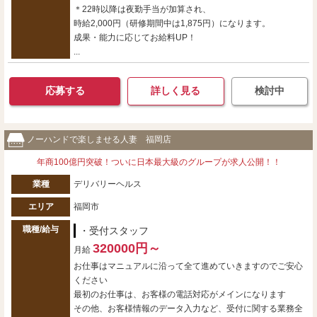
＊22時以降は夜勤手当が加算され、
時給2,000円（研修期間中は1,875円）になります。
成果・能力に応じてお給料UP！
...
応募する
詳しく見る
検討中
ノーハンドで楽しませる人妻 福岡店
年商100億円突破！ついに日本最大級のグループが求人公開！！
業種
デリバリーヘルス
エリア
福岡市
職種/給与
・受付スタッフ
320000円～
月給
お仕事はマニュアルに沿って全て進めていきますのでご安心
ください
最初のお仕事は、お客様の電話対応がメインになります
その他、お客様情報のデータ入力など、受付に関する業務全