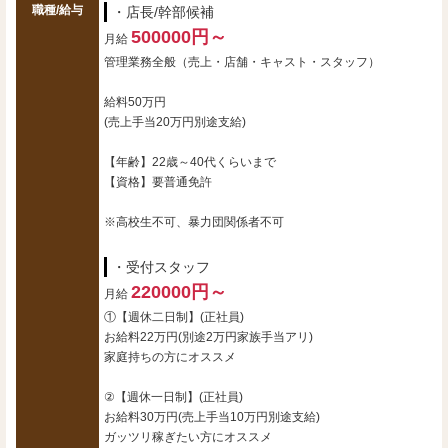
職種/給与
・店長/幹部候補
500000円～
月給
管理業務全般（売上・店舗・キャスト・スタッフ）
給料50万円
(売上手当20万円別途支給)
【年齢】22歳～40代くらいまで
【資格】要普通免許
※高校生不可、暴力団関係者不可
・受付スタッフ
220000円～
月給
①【週休二日制】(正社員)
お給料22万円(別途2万円家族手当アリ)
家庭持ちの方にオススメ
②【週休一日制】(正社員)
お給料30万円(売上手当10万円別途支給)
ガッツリ稼ぎたい方にオススメ