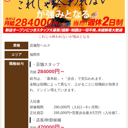
これじゃ終われないが強みとなる
業種
店舗型ヘルス
エリア
福岡市
職種/給与
・店舗スタッフ
284000円～
月給
給与は、「基本給」＋「歩合」で支払われます。
金額は役職によって異なり、上がるごとに役職給が加算さ
れ、ドンドン増えていきます。
入社後
研修期間 290,000円（入社1～6ヶ月間）
正社員② 295,000円+営業歩合最大5万円（入社後7...
・店長/幹部候補
470000円～
月給