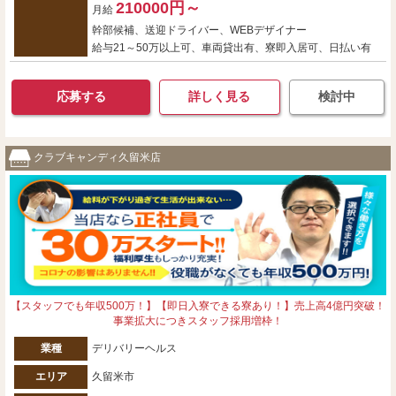
210000円～
月給
幹部候補、送迎ドライバー、WEBデザイナー
給与21～50万以上可、車両貸出有、寮即入居可、日払い有
応募する
詳しく見る
検討中
クラブキャンディ久留米店
【スタッフでも年収500万！】【即日入寮できる寮あり！】売上高4億円突破！
事業拡大につきスタッフ採用増枠！
業種
デリバリーヘルス
エリア
久留米市