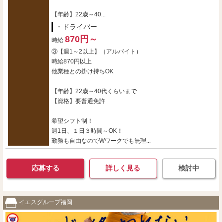
【年齢】22歳～40...
・ドライバー
870円～
時給
③【週1～2以上】（アルバイト）
時給870円以上
他業種との掛け持ちOK
【年齢】22歳～40代くらいまで
【資格】要普通免許
希望シフト制！
週1日、１日３時間～OK！
勤務も自由なのでWワークでも無理...
応募する
詳しく見る
検討中
イエスグループ福岡