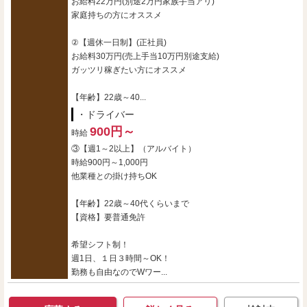
お給料22万円(別途2万円家族手当アリ)
家庭持ちの方にオススメ
②【週休一日制】(正社員)
お給料30万円(売上手当10万円別途支給)
ガッツリ稼ぎたい方にオススメ
【年齢】22歳～40...
・ドライバー
900円～
時給
③【週1～2以上】（アルバイト）
時給900円～1,000円
他業種との掛け持ちOK
【年齢】22歳～40代くらいまで
【資格】要普通免許
希望シフト制！
週1日、１日３時間～OK！
勤務も自由なのでWワー...