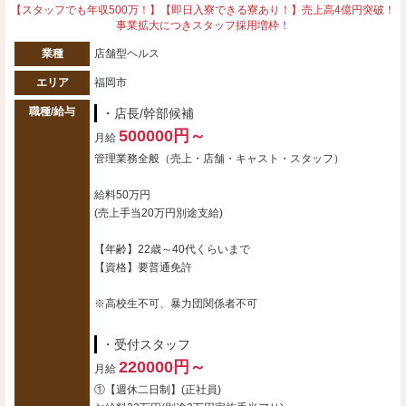
【スタッフでも年収500万！】【即日入寮できる寮あり！】売上高4億円突破！
事業拡大につきスタッフ採用増枠！
業種
店舗型ヘルス
エリア
福岡市
職種/給与
・店長/幹部候補
500000円～
月給
管理業務全般（売上・店舗・キャスト・スタッフ）
給料50万円
(売上手当20万円別途支給)
【年齢】22歳～40代くらいまで
【資格】要普通免許
※高校生不可、暴力団関係者不可
・受付スタッフ
220000円～
月給
①【週休二日制】(正社員)