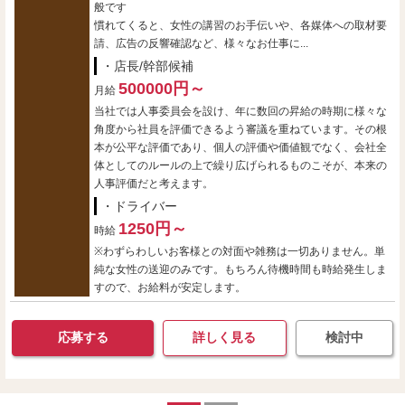
般です
慣れてくると、女性の講習のお手伝いや、各媒体への取材要
請、広告の反響確認など、様々なお仕事に...
・店長/幹部候補
500000円～
月給
当社では人事委員会を設け、年に数回の昇給の時期に様々な
角度から社員を評価できるよう審議を重ねています。その根
本が公平な評価であり、個人の評価や価値観でなく、会社全
体としてのルールの上で繰り広げられるものこそが、本来の
人事評価だと考えます。
・ドライバー
1250円～
時給
※わずらわしいお客様との対面や雑務は一切ありません。単
純な女性の送迎のみです。もちろん待機時間も時給発生しま
すので、お給料が安定します。
応募する
詳しく見る
検討中