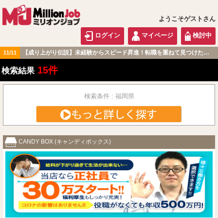
ようこそゲストさん
ログイン
マイページ
検討中
【成り上がり伝説】未経験からスピード昇進！転職を重ねて見つけた『本当に働きやすい職場』とは？
11/11
九州・沖縄版
15件
検索結果
検索条件 : 福岡県
CANDY BOX (キャンディボックス)