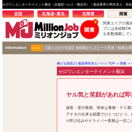
ゼロワンエンターテイメント横浜（店舗型ヘルス・横浜市）｜風俗業界の男性求人・高収
関東エリアの風
ブには未経験O
を多数掲載して
Information
【成り上がり伝説】未経験からスピード昇進！転職を重
11/11
稼げる高収入! 風俗男性求人バイト TOP
>
関東
>
ゼロワンエンターテイメント横浜
ヤル気と笑顔があれば即採
接客・受付業務、簡単な事務・ＰＣ業
アナタの出来る範囲でひとつひとつ、
※呼び込みやドライバー業務は一切ご