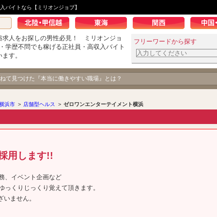
入バイトなら【ミリオンジョブ】
俗求人をお探しの男性必見！ ミリオンジョ
フリーワードから探す
K・学歴不問でも稼げる正社員・高収入バイト
います。
ねて見つけた『本当に働きやすい職場』とは？
横浜市
>
店舗型ヘルス
>
ゼロワンエンターテイメント横浜
用します!!
務、イベント企画など
ゆっくりじっくり覚えて頂きます。
ざいません。