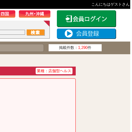
こんにちはゲストさん
掲載件数：
1,290
件
業種：店舗型ヘルス