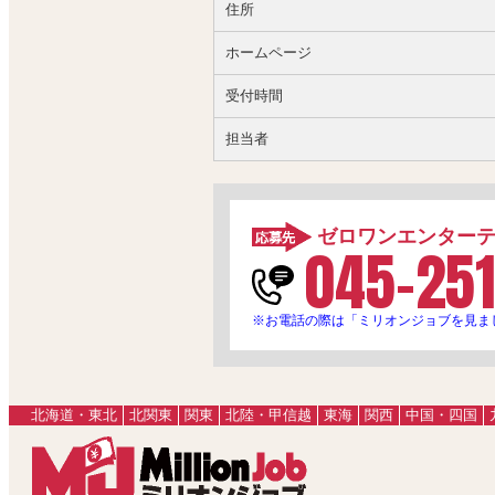
住所
ホームページ
受付時間
担当者
ゼロワンエンター
045-251
※お電話の際は「ミリオンジョブを見ま
北海道・東北
北関東
関東
北陸・甲信越
東海
関西
中国・四国