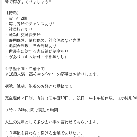
皆で稼ぎまくりましょう!!
【待遇】
・賞与年2回
・毎月昇給のチャンスあり‼
・社員旅行あり
・通勤用交通費支給
・雇用保険、健康保険、社会保険など完備
・退職金制度、年金制度あり
・世帯主に対する家賃補助制度あり
・寮あり（即入居可・相部屋なし）
※学歴不問・年齢不問
※18歳未満（高校生を含む）の応募はお断りします。
横浜、池袋、渋谷のお好きな勤務地で
完全週休２日制、有給（初年度13日）、祝日・年末年始休暇、ほか特別休
９時～ 24時の間で実動８時間
人生の先輩として多少固い事を言わせてもらいます。
１０年後も変わらず稼げる企業でありたい。