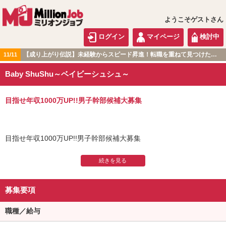
ようこそゲストさん
ログイン
マイページ
検討中
【成り上がり伝説】未経験からスピード昇進！転職を重ねて見つけた『本当に働きやすい職場』とは？
11/11
関東版
Baby ShuShu～ベイビーシュシュ～
目指せ年収1000万UP!!男子幹部候補大募集
目指せ年収1000万UP!!男子幹部候補大募集
仲間思いのスタッフと『やる気』をモットーに一緒に頑張って稼ご
う!!未経験者の貴男でも活躍できる店舗です!!
募集要項
社員の大半は業界未経験者ですので「経歴」は一切問いません。
必要なのは前向きな「やる気」と明るい「笑顔」です。私共の仕事
職種／給与
は接客業です。