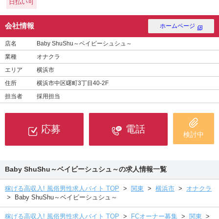
日払い可
会社情報
ホームページ
店名
Baby ShuShu～ベイビーシュシュ～
業種
オナクラ
エリア
横浜市
住所
横浜市中区曙町3丁目40-2F
担当者
採用担当
応募
電話
検討中
Baby ShuShu～ベイビーシュシュ～の求人情報一覧
稼げる高収入! 風俗男性求人バイト TOP
>
関東
>
横浜市
>
オナクラ
>
Baby ShuShu～ベイビーシュシュ～
稼げる高収入! 風俗男性求人バイト TOP
>
FCオーナー募集
>
関東
>