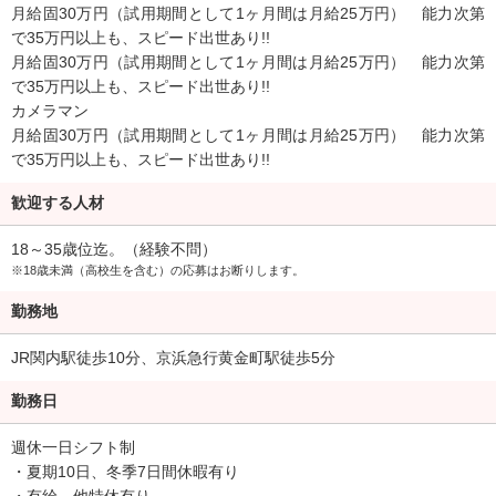
月給固30万円（試用期間として1ヶ月間は月給25万円） 能力次第
お客様は「楽しむ」為に来られます。
で35万円以上も、スピード出世あり!!
そんなお客様達の為に「楽しめる」場所を私共も「楽しみ」ながら
月給固30万円（試用期間として1ヶ月間は月給25万円） 能力次第
作っております。
で35万円以上も、スピード出世あり!!
会社の成長と個々の成長を一緒に楽しみながら出来る仲間を求めて
カメラマン
います!!
月給固30万円（試用期間として1ヶ月間は月給25万円） 能力次第
当グループの幹部のほとんどは若い世代が中心です。貴方もその一
で35万円以上も、スピード出世あり!!
員になるべく、幹部ポストをご用意しております。
歓迎する人材
やりがいを見つけたい…自分のアイディアを活かしたい…。 そんな
あなたの「やる気溢れる若い力」を求めています！！
18～35歳位迄。（経験不問）
※18歳未満（高校生を含む）の応募はお断りします。
勤務地
JR関内駅徒歩10分、京浜急行黄金町駅徒歩5分
勤務日
週休一日シフト制
・夏期10日、冬季7日間休暇有り
・有給、他特休有り