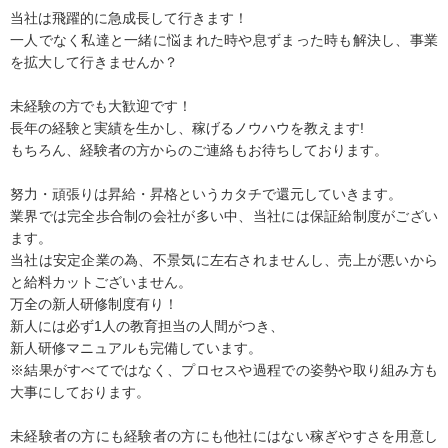
当社は飛躍的に急成長して行きます！
一人でなく私達と一緒に悩まれた時や息ずまった時も解決し、事業
を拡大して行きませんか？
未経験の方でも大歓迎です！
長年の経験と実績を生かし、稼げるノウハウを教えます!
もちろん、経験者の方からのご連絡もお待ちしております。
努力・頑張りは昇給・昇格というカタチで還元していきます。
業界では完全歩合制の会社が多い中、当社には保証給制度がござい
ます。
当社は安定企業の為、不景気に左右されませんし、売上が悪いから
と給料カットございません。
万全の新人研修制度有り！
新人には必ず1人の教育担当の人間がつき、
新人研修マニュアルも完備しています。
※結果がすべてではなく、プロセスや過程での姿勢や取り組み方も
大事にしております。
未経験者の方にも経験者の方にも他社にはない稼ぎやすさを用意し