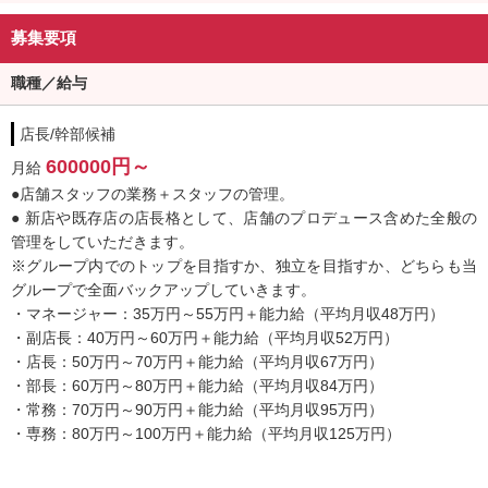
募集要項
※コンセプトで集客が出来ているので、当たり前の事を当たり前に
やるだけで目標は達成できます！
職種／給与
勤務時間は営業時間内朝8時～24時うち10時間（休憩１時間込）勤
務となり、週1日休み（土、日、祝日可）+月間有給2日となります
店長/幹部候補
ので、しっかり稼ぎ、しっかり遊ぶ事が可能です！
※免許が無い方でも運営スタッフ、店長・幹部候補の採用は行って
600000円～
月給
おります。
●店舗スタッフの業務＋スタッフの管理。
※店長・幹部候補、運営スタッフはスーツ着用でお願いしていま
● 新店や既存店の店長格として、店舗のプロデュース含めた全般の
す。
管理をしていただきます。
※まずは「アルバイト」からもチャレンジできます！詳しくはお問
※グループ内でのトップを目指すか、独立を目指すか、どちらも当
い合わせください。
グループで全面バックアップしていきます。
・マネージャー：35万円～55万円＋能力給（平均月収48万円）
最後までお読みいただきありがとうございました。「シャイニング
・副店長：40万円～60万円＋能力給（平均月収52万円）
グループ」は全国展開を見据え、社長を創る教育をしています。我
・店長：50万円～70万円＋能力給（平均月収67万円）
こそはと思う皆さんとお会いできる事を楽しみにしています。
・部長：60万円～80万円＋能力給（平均月収84万円）
・常務：70万円～90万円＋能力給（平均月収95万円）
ぜひ自分に合った仕事を見つけてください！
・専務：80万円～100万円＋能力給（平均月収125万円）
業界経験者、未経験、年齢、学歴は問いません。