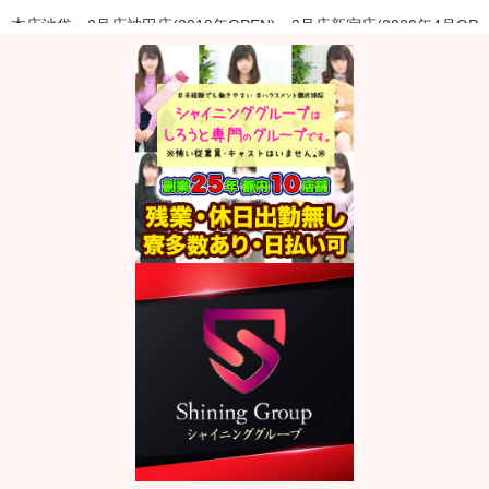
本店池袋・2号店神田店(2019年OPEN)・3号店新宿店(2020年4月OP
EN)
新店舗出店のため、新規スタッフを募集しております！
店長候補～アルバイトまで幅広く採用中です。
池袋店・新宿店・神田店で同時募集しておりますので、ご希望のエ
リアで勤務可能！
●年齢、経験関係なくスタートラインは皆様同じです。
業界未経験の方でも安心して先輩スタッフよりマンツーマンで指導
（社員研修制度）を受けられます。
現在全社員在職1年以上（平均3年以上在職してくれています）と非
常に離職率が低いと自負しています。
お友達紹介制度もあるので、まず入社されてからご安心頂けたら是
非あなたのお友達も紹介してください♪
※未経験からチャレンジされる方には試用期間（最長3ヶ月）があり
ますが、未経験で入社から1年で店長まで昇進した方もいらっしゃい
ます。
●大入り（ほぼ毎日）、達成手当とちょっと頑張るだけで収入UP！
無理な達成目標はありませんのでご安心ください。