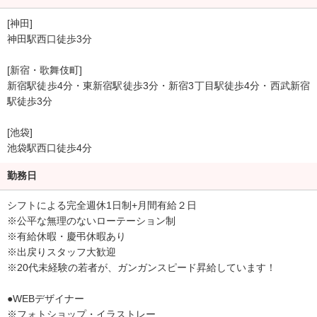
[神田]
神田駅西口徒歩3分
[新宿・歌舞伎町]
新宿駅徒歩4分・東新宿駅徒歩3分・新宿3丁目駅徒歩4分・西武新宿
駅徒歩3分
[池袋]
池袋駅西口徒歩4分
勤務日
シフトによる完全週休1日制+月間有給２日
※公平な無理のないローテーション制
※有給休暇・慶弔休暇あり
※出戻りスタッフ大歓迎
※20代未経験の若者が、ガンガンスピード昇給しています！
●WEBデザイナー
※フォトショップ・イラストレー