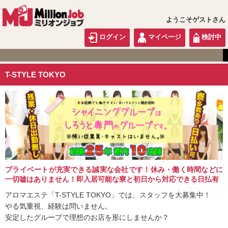
ようこそゲストさん
ログイン
マイページ
検討中
関東版
T-STYLE TOKYO
プライベートが充実できる誠実な会社です！休み・働く時間などに
一切嘘はありません！即入居可能な寮と初日から対応できる日払有
アロマエステ「T-STYLE TOKYO」では、スタッフを大募集中！
やる気重視、経験は問いません。
安定したグループで理想のお店を形にしませんか？