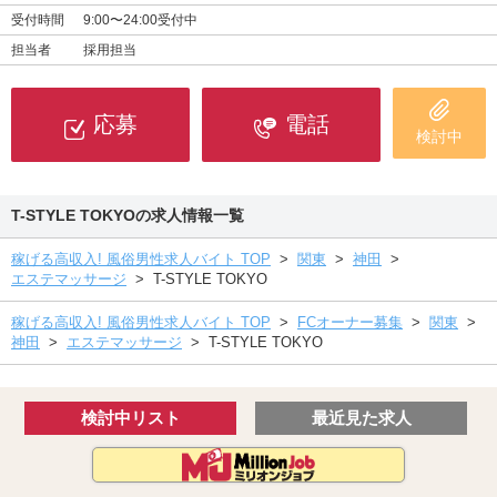
受付時間
9:00〜24:00受付中
担当者
採用担当
応募
電話
検討中
T-STYLE TOKYOの求人情報一覧
稼げる高収入! 風俗男性求人バイト TOP
>
関東
>
神田
>
エステマッサージ
>
T-STYLE TOKYO
稼げる高収入! 風俗男性求人バイト TOP
>
FCオーナー募集
>
関東
>
神田
>
エステマッサージ
>
T-STYLE TOKYO
検討中リスト
最近見た求人