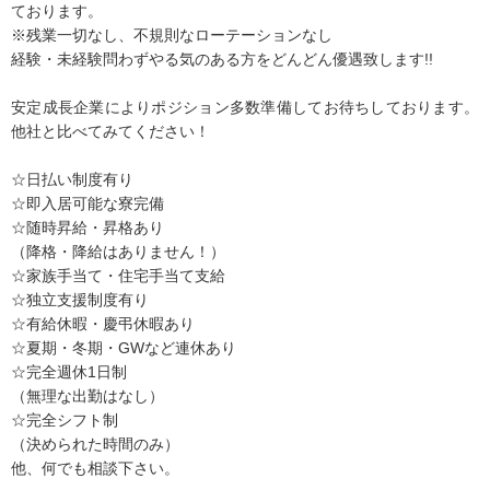
ております。
※残業一切なし、不規則なローテーションなし
経験・未経験問わずやる気のある方をどんどん優遇致します!!
安定成長企業によりポジション多数準備してお待ちしております。
他社と比べてみてください！
☆日払い制度有り
☆即入居可能な寮完備
☆随時昇給・昇格あり
（降格・降給はありません！）
☆家族手当て・住宅手当て支給
☆独立支援制度有り
☆有給休暇・慶弔休暇あり
☆夏期・冬期・GWなど連休あり
☆完全週休1日制
（無理な出勤はなし）
☆完全シフト制
（決められた時間のみ）
他、何でも相談下さい。