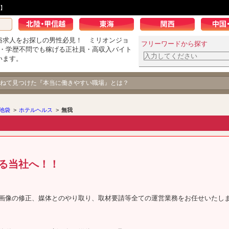
】
俗求人をお探しの男性必見！ ミリオンジョ
フリーワードから探す
K・学歴不問でも稼げる正社員・高収入バイト
います。
ねて見つけた『本当に働きやすい職場』とは？
池袋
>
ホテルヘルス
>
無我
る当社へ！！
画像の修正、媒体とのやり取り、取材要請等全ての運営業務をお任せいたし