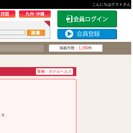
こんにちはゲストさん
掲載件数：
1,290
件
業種：ホテルヘルス
ます。