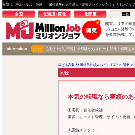
無我（ホテルヘルス・池袋）｜風俗業界の男性求人・高収入バイトなら【ミリオンジョブ
関東エリアの風
ブには未経験O
を多数掲載して
Information
【成り上がり伝説】未経験からスピード昇進！転職を重
11/11
稼げる高収入! 風俗男性求人バイト TOP
>
関東
>
無我
本気の転職なら実績のあ
①店長・責任者候補
接客、キャスト管理、サイトの更新、
②店舗スタッフ