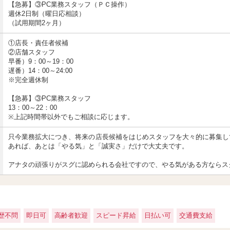
【急募】③PC業務スタッフ（ＰＣ操作）
週休2日制（曜日応相談）
（試用期間2ヶ月）
①店長・責任者候補
②店舗スタッフ
早番）9：00～19：00
遅番）14：00～24:00
※完全週休制
【急募】③PC業務スタッフ
13：00～22：00
※上記時間帯以外でもご相談に応じます。
只今業務拡大につき、将来の店長候補をはじめスタッフを大々的に募集し
あれば、あとは「やる気」と「誠実さ」だけで大丈夫です。
アナタの頑張りがスグに認められる会社ですので、やる気がある方ならス
歴不問
即日可
高齢者歓迎
スピード昇給
日払い可
交通費支給