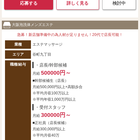
応募する
詳しく見る
検討中
大阪泡洗体メンズエステ
急募！新店舗準備中の為人材が足りません！20代で店長可能！
業種
エステマッサージ
エリア
谷町九丁目
職種/給与
・店長/幹部候補
500000円～
月給
■幹部候補生（店長）
月給500,000円以上+高額歩合
※平均月収100万以上
※平均年収1,000万円以上
・受付スタッフ
300000円～
月給
■正社員（店長候補）
月給300,000円以上
※平均月収40万