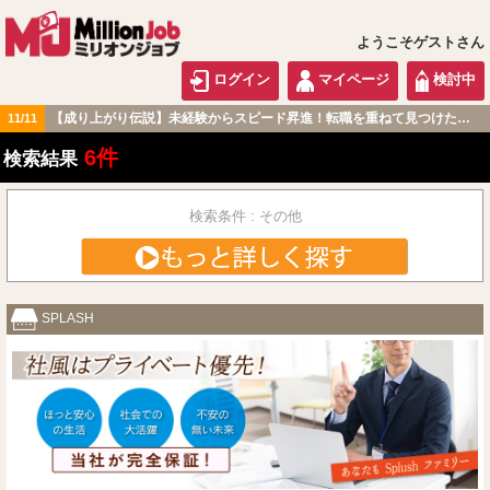
ようこそゲストさん
ログイン
マイページ
検討中
【成り上がり伝説】未経験からスピード昇進！転職を重ねて見つけた『本当に働きやすい職場』とは？
11/11
関西版
6件
検索結果
検索条件 : その他
SPLASH