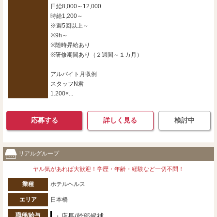
日給8,000～12,000
時給1,200～
※週5回以上～
※9h～
※随時昇給あり
※研修期間あり（２週間～１カ月）
アルバイト月収例
スタッフN君
1.200×...
応募する
詳しく見る
検討中
リアルグループ
ヤル気があれば大歓迎！学歴・年齢・経験など一切不問！
業種
ホテルヘルス
エリア
日本橋
職種/給与
・店長/幹部候補