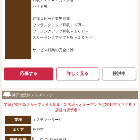
バイト可
昇進スピード業界最速
ワンランクアップ月収＋５万～
ツーランクアップ月収＋１０万～
スリーランクアップ月収＋２０万～
サービス残業の完全排除
応募する
詳しく見る
検討中
神戸泡洗体メンズエステ
業績好調の為スタッフ大量大募集！新店続々とオープン予定2016年度下半期３
店舗出店予定！！
業種
エステマッサージ
エリア
神戸市
職種/給与