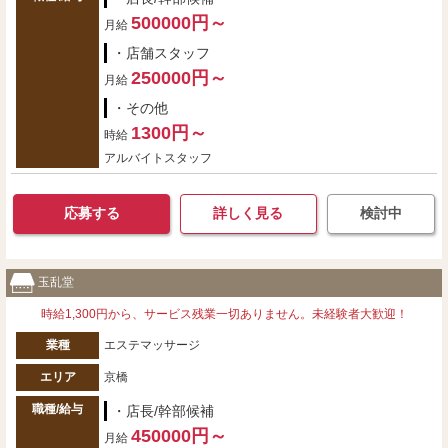
500000円～
月給
・店舗スタッフ
250000円～
月給
・その他
1300円～
時給
アルバイトスタッフ
応募する
詳しく見る
検討中
玉乱堂
時給1,300円から、サービス残業一切ありません。未経験者大歓迎！
業種
エステマッサージ
エリア
京橋
職種/給与
・店長/幹部候補
450000円～
月給