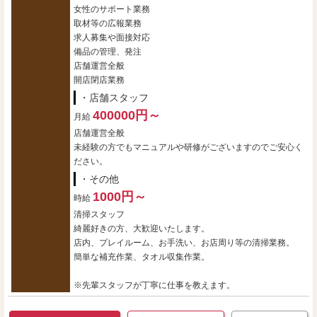
女性のサポート業務
取材等の広報業務
求人募集や面接対応
備品の管理、発注
店舗運営全般
開店閉店業務
・店舗スタッフ
400000円～
月給
店舗運営全般
未経験の方でもマニュアルや研修がございますのでご安心く
ださい。
・その他
1000円～
時給
清掃スタッフ
綺麗好きの方、大歓迎いたします。
店内、プレイルーム、お手洗い、お店周り等の清掃業務。
簡単な補充作業、タオル収集作業。
※先輩スタッフが丁寧に仕事を教えます。