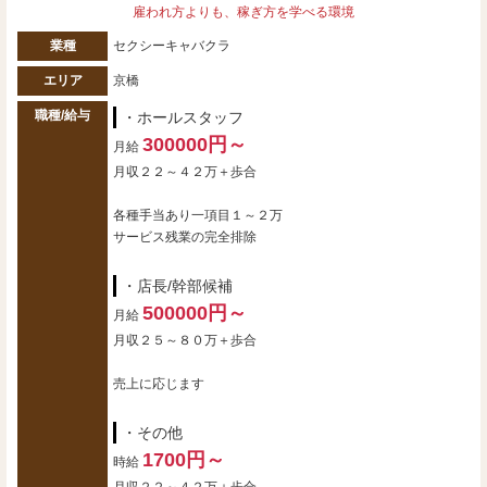
雇われ方よりも、稼ぎ方を学べる環境
業種
セクシーキャバクラ
エリア
京橋
職種/給与
・ホールスタッフ
300000円～
月給
月収２２～４２万＋歩合
各種手当あり一項目１～２万
サービス残業の完全排除
・店長/幹部候補
500000円～
月給
月収２５～８０万＋歩合
売上に応じます
・その他
1700円～
時給
月収２２～４２万＋歩合