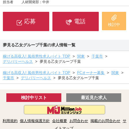
担当者
人材開発部：中井
応募
電話
検討中
夢見る乙女グループ千葉の求人情報一覧
稼げる高収入! 風俗男性求人バイト TOP
>
関東
>
千葉市
>
デリバリーヘルス
>
夢見る乙女グループ千葉
稼げる高収入! 風俗男性求人バイト TOP
>
FCオーナー募集
>
関東
>
千葉市
>
デリバリーヘルス
>
夢見る乙女グループ千葉
検討中リスト
最近見た求人
利用規約
個人情報保護方針
会社概要
お問合わせ
掲載のお問合わせ
サ
イトマップ