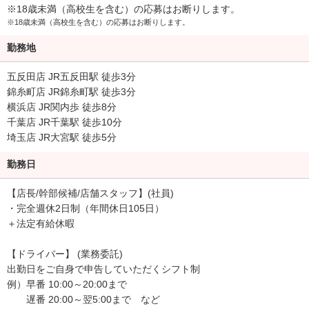
・タレントの管理・育成・採用
※18歳未満（高校生を含む）の応募はお断りします。
・市場調査
※18歳未満（高校生を含む）の応募はお断りします。
・データ収集・分析
勤務地
・新店出店
・経営戦略会議への出席 など
五反田店 JR五反田駅 徒歩3分
錦糸町店 JR錦糸町駅 徒歩3分
■店舗運営スタッフ
横浜店 JR関内歩 徒歩8分
店舗運営の業務全般を担っていただきます。
千葉店 JR千葉駅 徒歩10分
・タレントの送迎業務
埼玉店 JR大宮駅 徒歩5分
・ドライバーの配車業務
・電話受付やメール返信での接客業務
勤務日
・サイト更新やメルマガ発行などの受注促進業務
・備品管理業務
【店長/幹部候補/店舗スタッフ】(社員)
・清掃 など
・完全週休2日制（年間休日105日）
＋法定有給休暇
◎ポイント◎
「いきなり現場」ではなく、はじめは研修になります。
【ドライバー】 (業務委託)
入社時の研修（2日間）
出勤日をご自身で申告していただくシフト制
・グループの歴史や業界知識、業務知識など実務的な内容
例）早番 10:00～20:00まで
・目標設定やそれを実現するための計画作成などビジョン的な内容
遅番 20:00～翌5:00まで など
※現場配属後も、上司が適宜フォローアップや個別面談を行いま