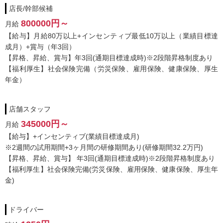
店長/幹部候補
仲間であるスタッフが腰を据えて長く働けるよう、福利厚生を充実
してきました。
800000円～
月給
【給与】月給80万以上+インセンティブ最低10万以上（業績目標達
ナイトレジャー業界でイチ早く導入した
成月）+賞与（年3回）
「完全週休2日制」と「社会保険完備」。
【昇格、昇給、賞与】年3回(通期目標達成時)※2段階昇格制度あり
ワークライフバランスを考慮した勤務形態なので、プライベートも
【福利厚生】社会保険完備（労災保険、雇用保険、健康保険、厚生
充実。
年金）
厚生年金や健康保険などの社保を完備しており、安心して働くこと
ができます。
店舗スタッフ
■■求める人材■■
345000円～
月給
当グループは創業20年の実績があるため、スタッフの育成ノウハウ
【給与】+インセンティブ(業績目標達成月)
も充実しています。
※2週間の試用期間+3ヶ月間の研修期間あり(研修期間32.2万円)
風俗業界の仕事が『未経験』の方も大歓迎です。
【昇格、昇給、賞与】 年3回(通期目標達成時)※2段階昇格制度あり
【福利厚生】社会保険完備(労災保険、雇用保険、健康保険、厚生年
丁寧な研修があるので、風俗のことを全く知らない方でも心配あり
金)
ません。
わかりやすい研修とフォローアップで、着実にスキルアップできる
職場環境となっています。
ドライバー
活躍中のスタッフの年齢も幅広く、20代・30代の若手から、40代・