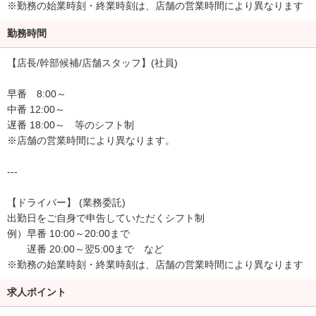
※勤務の始業時刻・終業時刻は、店舗の営業時間により異なります
す。
ゆっくりお仕事に慣れていきましょう！
勤務時間
■送迎ドライバー
【店長/幹部候補/店舗スタッフ】(社員)
お客様の指定するシティホテル、ビジネスホテル、ラブホテル、ご
自宅等へ安全、正確、迅速にタレントを送迎していただきます。
早番 8:00～
ドライバーは車の運転をするだけではなく、タレントとの会話や、
中番 12:00～
お客様とのやり取りも業務の一環となるため、コミュニケーション
遅番 18:00～ 等のシフト制
スキルが自然と身につきます。
※店舗の営業時間により異なります。
他にも、事務所や待機室の掃除、備品の管理などをお手伝いいただ
く場合もございます。
---
【ドライバー】 (業務委託)
出勤日をご自身で申告していただくシフト制
例）早番 10:00～20:00まで
遅番 20:00～翌5:00まで など
※勤務の始業時刻・終業時刻は、店舗の営業時間により異なります
求人ポイント