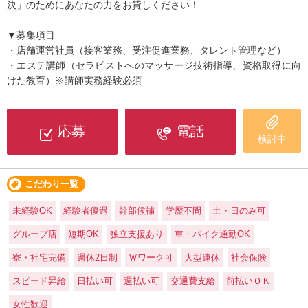
決」のためにあなたの力をお貸しください！
▼募集項目
・店舗運営社員（接客業務、受注促進業務、タレント管理など）
・エステ講師（セラピストへのマッサージ技術指導、資格取得に向
けた教育）※講師実務経験必須
応募
電話
検討中
こだわり一覧
未経験OK
経験者優遇
幹部候補
学歴不問
土・日のみ可
グループ店
短期OK
独立支援あり
車・バイク通勤OK
寮・社宅完備
週休2日制
Ｗワーク可
大型連休
社会保険
スピード昇給
日払い可
週払い可
交通費支給
前払いＯＫ
女性歓迎