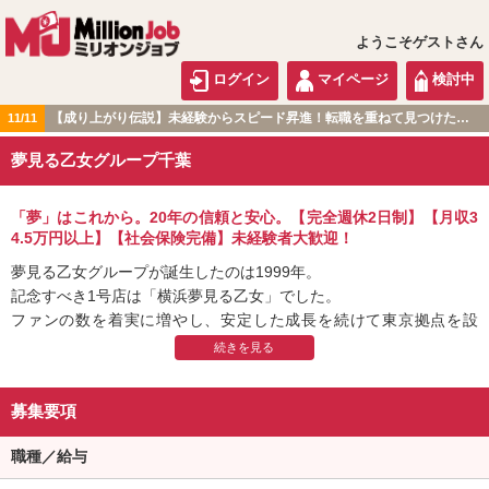
ようこそゲストさん
ログイン
マイページ
検討中
【成り上がり伝説】未経験からスピード昇進！転職を重ねて見つけた『本当に働きやすい職場』とは？
11/11
関東版
夢見る乙女グループ千葉
「夢」はこれから。20年の信頼と安心。【完全週休2日制】【月収3
4.5万円以上】【社会保険完備】未経験者大歓迎！
夢見る乙女グループが誕生したのは1999年。
記念すべき1号店は「横浜夢見る乙女」でした。
ファンの数を着実に増やし、安定した成長を続けて東京拠点を設
立。
創業から20年を迎えた2019年には、
首都圏に35店舗を展開する一大グループとなりました。
募集要項
■■スタッフの待遇を大切に■■
職種／給与
私たちが大切にしてきたものは、お店を支えてくれる『スタッフの
待遇』です。