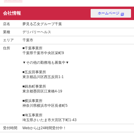
会社情報
ホームページ
店名
夢見る乙女グループ千葉
業種
デリバリーヘルス
エリア
千葉市
住所
■千葉事業所
千葉県千葉市中央区栄町9
▼その他の勤務地も募集中▼
■五反田事業所
東京都品川区西五反田1-1
■錦糸町事業所
東京都墨田区江東橋4-19
■横浜事業所
神奈川県横浜市中区長者町5
■埼玉事業所
埼玉県さいたま市大宮区下町1-43
受付時間
Webからは24時間受付中！