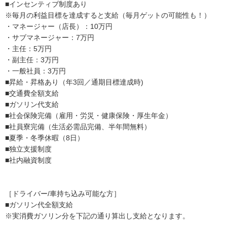
■インセンティブ制度あり
※毎月の利益目標を達成すると支給（毎月ゲットの可能性も！）
・マネージャー（店長）：10万円
・サブマネージャー：7万円
・主任：5万円
・副主任：3万円
・一般社員：3万円
■昇給・昇格あり（年3回／通期目標達成時)
■交通費全額支給
■ガソリン代支給
■社会保険完備（雇用・労災・健康保険・厚生年金）
■社員寮完備（生活必需品完備、半年間無料）
■夏季・冬季休暇（8日）
■独立支援制度
■社内融資制度
［ドライバー/車持ち込み可能な方］
■ガソリン代全額支給
※実消費ガソリン分を下記の通り算出し支給となります。