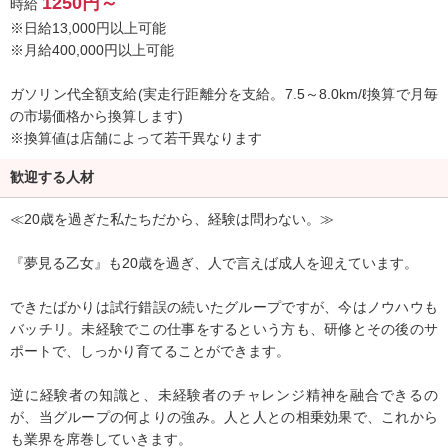
1250円～
時給
50代のミドル世代まで歓迎しています。
※日給13,000円以上可能
※月給400,000円以上可能
■■次の20年を共に■■
夢見る乙女グループは「真に良質なサービス」を徹底し、
ガソリン代全額支給(実走行距離分を支給。7.5～8.0km/ℓ換算で月毎
心を込めたおもてなしを徹底させることで、着実に人気を獲得し成
の市場価格から換算します)
長してきたグループです。
※換算値は店舗によって若干異なります
同じナイトレジャー業界で勝負するなら、「真に良質なサービス」
歓迎する人材
を創り出せるブランド店で一緒に働きませんか？
私たちはこれからも変わらず、真心を込めて、新しいスタッフを誠
≪20歳を過ぎた私たちだから、経験は問わない。≫
意を持ってお迎えします。次の20年の道を、共に歩んでいただけ
る、あなたのご応募をお待ちしております。
『夢見る乙女』も20歳を過ぎ、人で言えば成人を迎えています。
できたばかりは試行錯誤の続いたグループですが、今はノウハウも
◆◆◆仕事内容◆◆◆
バッチリ。未経験でこの仕事をするという方も、研修とその後のサ
ポートで、しっかり育てることができます。
■店長・幹部候補
・営業状況の分析と改善、資料作成
逆に経験者の知識と、未経験者のチャレンジ精神を融合できるの
・各種企画・立案・実行業務
が、当グループの何よりの強み。人と人との相乗効果で、これから
・スタッフの管理・育成・採用
も業界を席巻していきます。