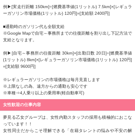
例▶[実走行距離 150km]÷[燃費基準値(1リットル) 7.5km]×[レギュラ
ーガソリン市場価格(1リットル) 120円]=[支給額 2400円]
■通勤時のガソリン代も全額支給
※Google Mapで自宅～事務所までの往復距離を割り出し下記方法で
支給となります。
例▶[自宅～事務所の往復距離 30km]×[出勤日数 20日]÷[燃費基準値
(1リットル) 8km]×[レギュラーガソリン市場価格(1リットル) 120円]
=[支給額 9600円]
※レギュラーガソリンの市場価格は毎月見直します
※上限なしの為、遠方からの通勤も安心です
※車種⇒4人乗り以上の乗用車(軽自動車可)
女性歓迎の仕事内容
夢見る乙女グループは、女性内勤スタッフの採用も積極的におこな
っています！！
女性同士だからこそ理解できる「在籍タレントの悩みや不安の解