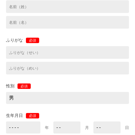
ふりがな
必須
性別
必須
生年月日
必須
年
月
日