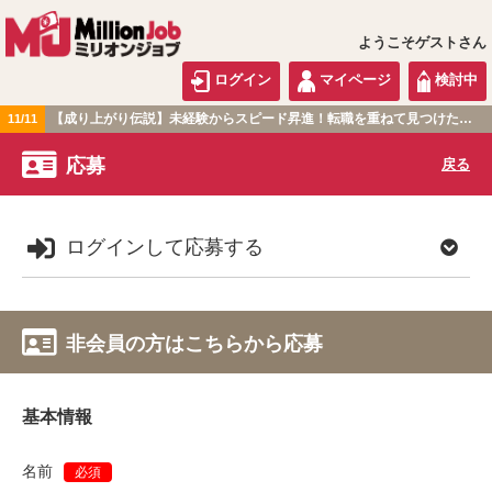
ようこそゲストさん
ログイン
マイページ
検討中
【成り上がり伝説】未経験からスピード昇進！転職を重ねて見つけた『本当に働きやすい職場』とは？
11/11
関東版
応募
戻る
ログインして応募する
非会員の方はこちらから応募
基本情報
名前
必須