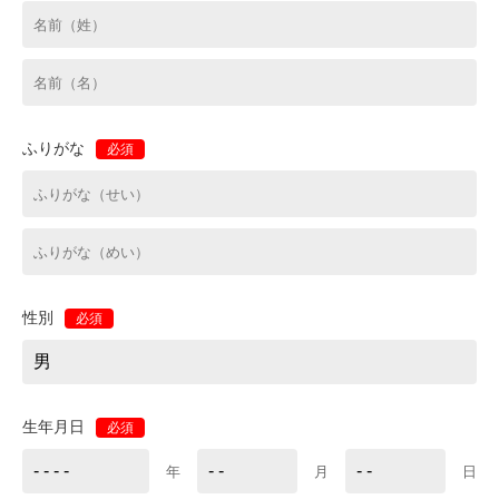
ふりがな
必須
性別
必須
生年月日
必須
年
月
日