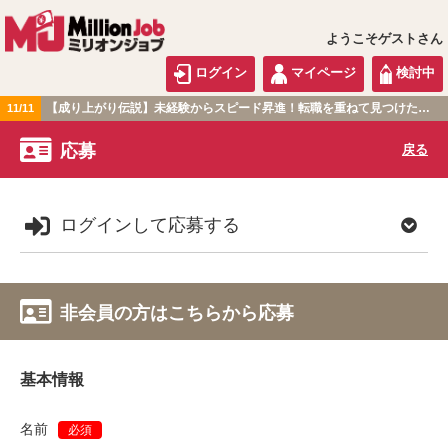
ようこそゲストさん
ログイン
マイページ
検討中
【成り上がり伝説】未経験からスピード昇進！転職を重ねて見つけた『本当に働きやすい職場』とは？
11/11
関東版
応募
戻る
ログインして応募する
非会員の方はこちらから応募
基本情報
名前
必須