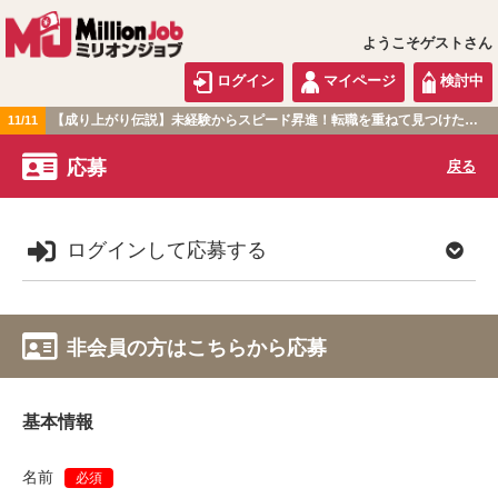
ようこそゲストさん
ログイン
マイページ
検討中
【成り上がり伝説】未経験からスピード昇進！転職を重ねて見つけた『本当に働きやすい職場』とは？
11/11
関東版
応募
戻る
ログインして応募する
非会員の方はこちらから応募
基本情報
名前
必須