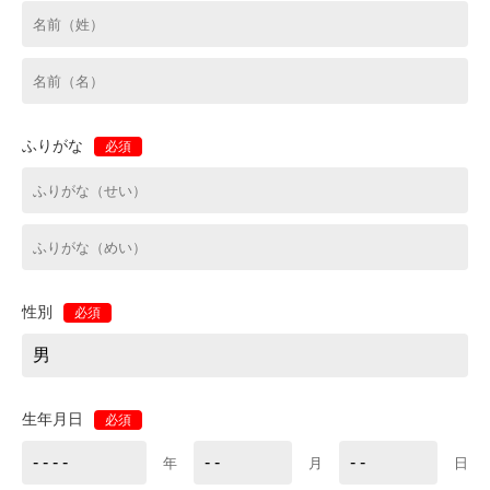
ふりがな
必須
性別
必須
生年月日
必須
年
月
日