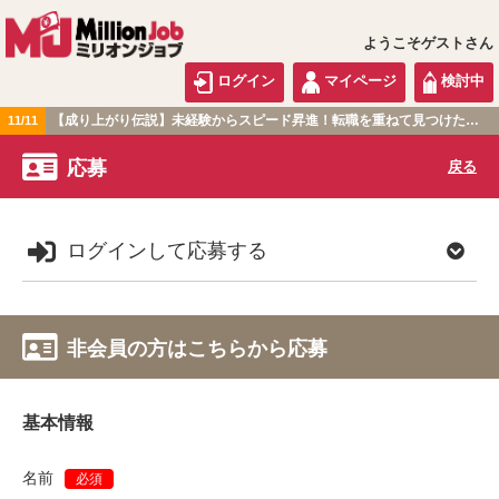
ようこそゲストさん
ログイン
マイページ
検討中
【成り上がり伝説】未経験からスピード昇進！転職を重ねて見つけた『本当に働きやすい職場』とは？
11/11
関東版
応募
戻る
ログインして応募する
非会員の方はこちらから応募
基本情報
名前
必須