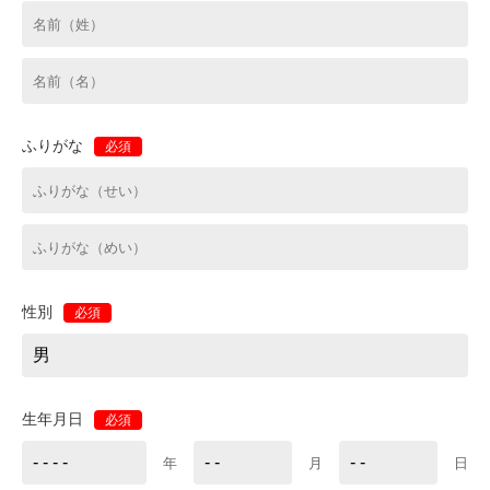
ふりがな
必須
性別
必須
生年月日
必須
年
月
日