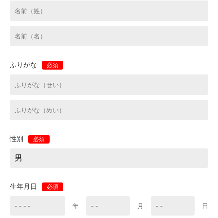
ふりがな
必須
性別
必須
生年月日
必須
年
月
日