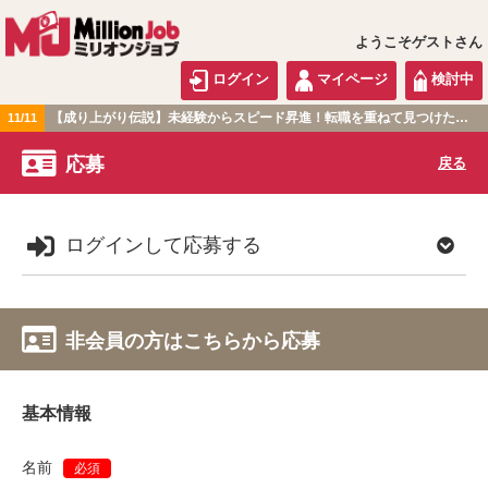
ようこそゲストさん
ログイン
マイページ
検討中
【成り上がり伝説】未経験からスピード昇進！転職を重ねて見つけた『本当に働きやすい職場』とは？
11/11
関東版
応募
戻る
ログインして応募する
非会員の方はこちらから応募
基本情報
名前
必須