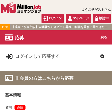
ようこそゲストさん
ログイン
マイページ
検討中
【成り上がり伝説】未経験からスピード昇進！転職を重ねて見つけた『本当に働きやすい職場』とは？
11/11
関東版
応募
戻る
ログインして応募する
非会員の方はこちらから応募
基本情報
名前
必須