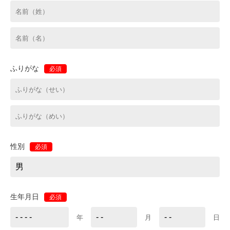
ふりがな
必須
性別
必須
生年月日
必須
年
月
日