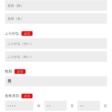
ふりがな
必須
性別
必須
生年月日
必須
年
月
日