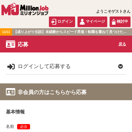
ようこそゲストさん
ログイン
マイページ
検討中
【成り上がり伝説】未経験からスピード昇進！転職を重ねて見つけた『本当に働きやすい職場』とは？
11/11
関東版
応募
戻る
ログインして応募する
非会員の方はこちらから応募
基本情報
名前
必須