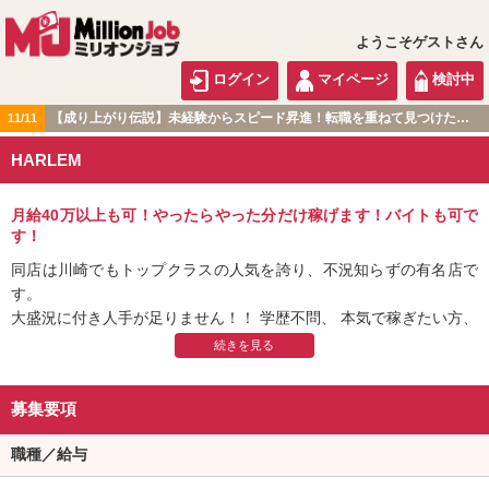
ようこそゲストさん
ログイン
マイページ
検討中
【成り上がり伝説】未経験からスピード昇進！転職を重ねて見つけた『本当に働きやすい職場』とは？
11/11
関東版
HARLEM
月給40万以上も可！やったらやった分だけ稼げます！バイトも可で
す！
同店は川崎でもトップクラスの人気を誇り、不況知らずの有名店で
す。
大盛況に付き人手が足りません！！ 学歴不問、 本気で稼ぎたい方、
興味がある方はまずは一度ご連絡してみて下さい！！
当店スタッフの8割以上は未経験です！
頑張ろうとする意志があれば何でもできます！
募集要項
異業種で働いていた方大歓迎致します。実力がある方！待ってま
す。
職種／給与
元気な方、挨拶のできる方。車の運転がうまい方。常識のある方募
集中！