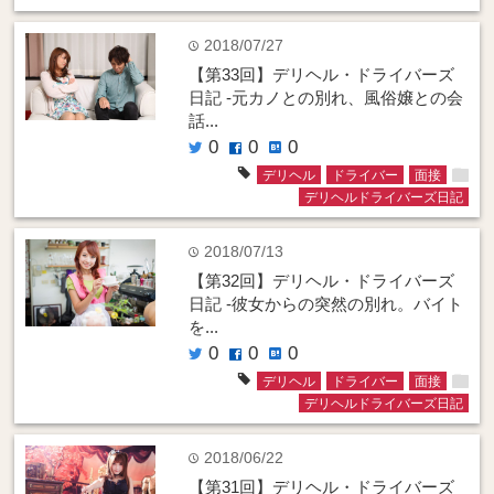
2018/07/27
time
【第33回】デリヘル・ドライバーズ
日記 -元カノとの別れ、風俗嬢との会
話...
0
0
0
twitter
facebook
hatenabookmark
folder
tag
デリヘル
ドライバー
面接
デリヘルドライバーズ日記
2018/07/13
time
【第32回】デリヘル・ドライバーズ
日記 -彼女からの突然の別れ。バイト
を...
0
0
0
twitter
facebook
hatenabookmark
folder
tag
デリヘル
ドライバー
面接
デリヘルドライバーズ日記
2018/06/22
time
【第31回】デリヘル・ドライバーズ