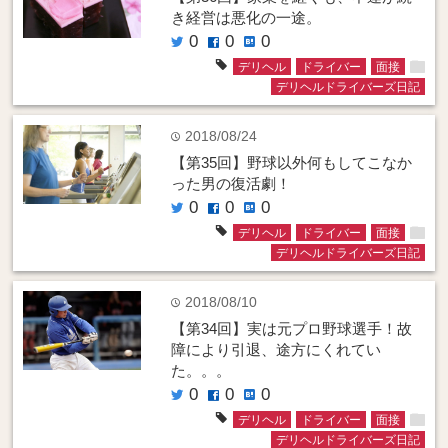
き経営は悪化の一途。
0
0
0
twitter
facebook
hatenabookmark
folder
tag
デリヘル
ドライバー
面接
デリヘルドライバーズ日記
2018/08/24
time
【第35回】野球以外何もしてこなか
った男の復活劇！
0
0
0
twitter
facebook
hatenabookmark
folder
tag
デリヘル
ドライバー
面接
デリヘルドライバーズ日記
2018/08/10
time
【第34回】実は元プロ野球選手！故
障により引退、途方にくれてい
た。。。
0
0
0
twitter
facebook
hatenabookmark
folder
tag
デリヘル
ドライバー
面接
デリヘルドライバーズ日記