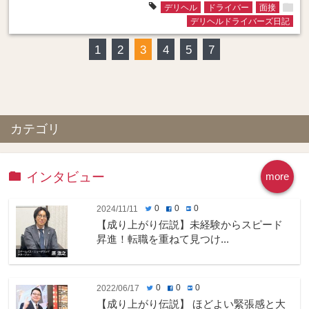
folder
tag
デリヘル
ドライバー
面接
デリヘルドライバーズ日記
1
2
3
4
5
7
カテゴリ
インタビュー
more
0
0
0
2024/11/11
twitter
facebook
hatenabookmark
【成り上がり伝説】未経験からスピード
昇進！転職を重ねて見つけ...
0
0
0
2022/06/17
twitter
facebook
hatenabookmark
【成り上がり伝説】 ほどよい緊張感と大