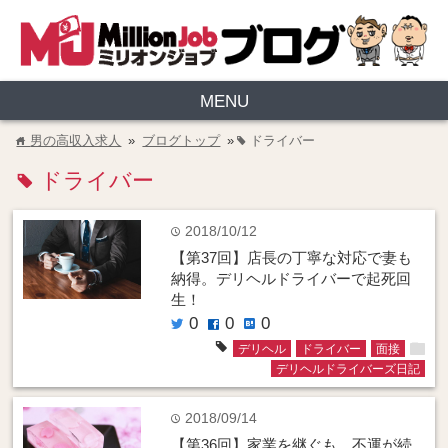
MENU
男の高収入求人
»
ブログトップ
»
ドライバー
home
tag
ドライバー
tag
2018/10/12
time
【第37回】店長の丁寧な対応で妻も
納得。デリヘルドライバーで起死回
生！
0
0
0
twitter
facebook
hatenabookmark
folder
tag
デリヘル
ドライバー
面接
デリヘルドライバーズ日記
2018/09/14
time
【第36回】家業を継ぐも、不運が続