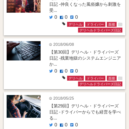
日記 -仲良くなった風俗嬢から刺激を
受...
0
0
0
twitter
facebook
hatenabookmark
folder
tag
デリヘル
ドライバー
面接
デリヘルドライバーズ日記
2018/06/08
time
【第30回】デリヘル・ドライバーズ
日記 -残業地獄のシステムエンジニア
か...
0
0
0
twitter
facebook
hatenabookmark
folder
tag
デリヘル
ドライバー
面接
デリヘルドライバーズ日記
2018/05/25
time
【第29回】デリヘル・ドライバーズ
日記 -ドライバーからでも経営を学べ
る...
0
0
0
twitter
facebook
hatenabookmark