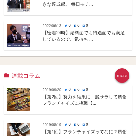
きな達成感。 毎日モチ...
0
0
0
2022/06/13
twitter
facebook
hatenabookmark
【密着24時】給料面でも待遇面でも満足
しているので、気持ち ...
連載コラム
more
0
0
0
2019/09/20
twitter
facebook
hatenabookmark
【第2回】努力を結果に。脱サラして風俗
フランチャイズに挑戦【...
0
0
0
2019/08/19
twitter
facebook
hatenabookmark
【第1回】フランチャイズってなに？風俗